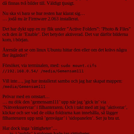
då finnas två bilder till. Väldigt tjusigt.
Nu ska vi bara se hur resten har klarat sig…
… jodå nu är Firmware 2.063 installerat.
Det har dykt upp en ny flik under ”Active Folders”: ’Photo & Files”
och den är ’Enable’. Det betyder aktiverad. Det var därför bilderna
kom, i början.
Återstår att se om linux Ubuntu hittar den eller om det krävs några
fler åtgärder?
Försöker, via terminalen, med:
sudo mount.cifs
//192.168.0.54/ /media/Gemensam111
Vill inte…, jag har installerat samba och jag har skapat mappen:
/media/Gemensam111
Prövar med en omstart…
… nu dök den ’gemensam111’ upp när jag ’gick in’ via
’Nätverksservrar’ i filhanteraren. Och i takt med att jag ’aktiverar’,
klickar och ser vad de olika foldrarna kan innehålla, så lägger
filhanteraren upp små ’genvägar’ i ’sidopanelen’. Ser ju bra ut.
Har dock inga ’rättigheter’…
…, jo. i ’public’-katalogen hade jag rättigheter.