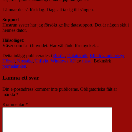
Lämnar det så för idag. Dags att ta sig till sängen.
Support
Hustrun syster har jag försökt ge lite datasupport. Det är någon skit i
hennes dator.
Hälsoläget
:
Väser som f-n i huvudet. Har väl tänkt för mycket…
Detta inlägg publicerades i
Besök
,
Datateknik
,
Efterlevandebestyr
,
Hörsel
,
Nostalgi
,
Utflykt
,
Windows XP
av
nisse
. Bokmärk
permalänken
.
Lämna ett svar
Din e-postadress kommer inte publiceras.
Obligatoriska fält är
märkta
*
Kommentar
*