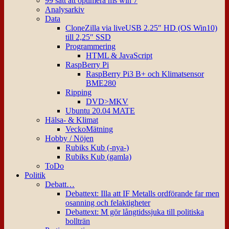
99 sätt att optimera ms win 7
Analysarkiv
Data
CloneZilla via liveUSB 2.25″ HD (OS Win10)
till 2,25″ SSD
Programmering
HTML & JavaScript
RaspBerry Pi
RaspBerry Pi3 B+ och Klimatsensor
BME280
Ripping
DVD>MKV
Ubuntu 20.04 MATE
Hälsa- & Klimat
VeckoMätning
Hobby / Nöjen
Rubiks Kub (-nya-)
Rubiks Kub (gamla)
ToDo
Politik
Debatt…
Debattext: Illa att IF Metalls ordförande far men
osanning och felaktigheter
Debattext: M gör långtidssjuka till politiska
bollträn