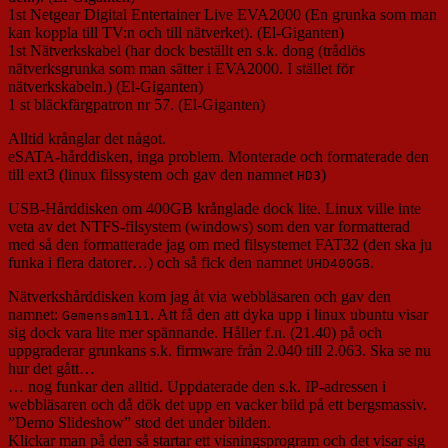
1st Netgear Digital Entertainer Live EVA2000 (En grunka som man
kan koppla till TV:n och till nätverket). (El-Giganten)
1st Nätverkskabel (har dock beställt en s.k. dong (trådlös
nätverksgrunka som man sätter i EVA2000. I stället för
nätverkskabeln.) (El-Giganten)
1 st bläckfärgpatron nr 57. (El-Giganten)
Alltid krånglar det något.
eSATA-hårddisken, inga problem. Monterade och formaterade den
till ext3 (linux filssystem och gav den namnet
)
HD3
USB-Hårddisken om 400GB krånglade dock lite. Linux ville inte
veta av det NTFS-filsystem (windows) som den var formatterad
med så den formatterade jag om med filsystemet FAT32 (den ska ju
funka i flera datorer…) och så fick den namnet
.
UHD400GB
Nätverkshårddisken kom jag åt via webbläsaren och gav den
namnet:
. Att få den att dyka upp i linux ubuntu visar
Gemensam111
sig dock vara lite mer spännande. Håller f.n. (21.40) på och
uppgraderar grunkans s.k. firmware från 2.040 till 2.063. Ska se nu
hur det gått…
… nog funkar den alltid. Uppdaterade den s.k. IP-adressen i
webbläsaren och då dök det upp en vacker bild på ett bergsmassiv.
”Demo Slideshow” stod det under bilden.
Klickar man på den så startar ett visningsprogram och det visar sig