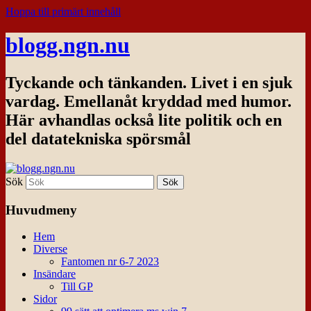
Hoppa till primärt innehåll
blogg.ngn.nu
Tyckande och tänkanden. Livet i en sjuk
vardag. Emellanåt kryddad med humor.
Här avhandlas också lite politik och en
del datatekniska spörsmål
Sök
Huvudmeny
Hem
Diverse
Fantomen nr 6-7 2023
Insändare
Till GP
Sidor