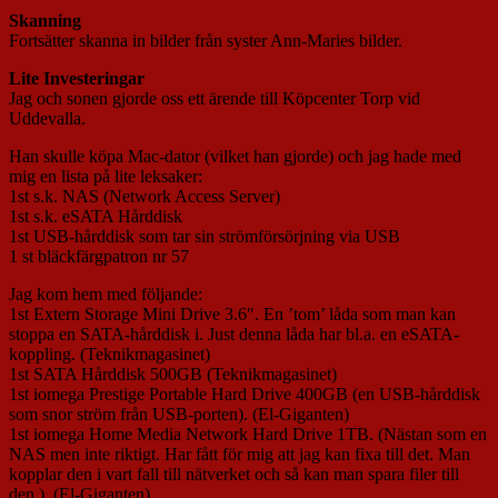
Skanning
Fortsätter skanna in bilder från syster Ann-Maries bilder.
Lite Investeringar
Jag och sonen gjorde oss ett ärende till Köpcenter Torp vid
Uddevalla.
Han skulle köpa Mac-dator (vilket han gjorde) och jag hade med
mig en lista på lite leksaker:
1st s.k. NAS (Network Access Server)
1st s.k. eSATA Hårddisk
1st USB-hårddisk som tar sin strömförsörjning via USB
1 st bläckfärgpatron nr 57
Jag kom hem med följande:
1st Extern Storage Mini Drive 3.6″. En ’tom’ låda som man kan
stoppa en SATA-hårddisk i. Just denna låda har bl.a. en eSATA-
koppling. (Teknikmagasinet)
1st SATA Hårddisk 500GB (Teknikmagasinet)
1st iomega Prestige Portable Hard Drive 400GB (en USB-hårddisk
som snor ström från USB-porten). (El-Giganten)
1st iomega Home Media Network Hard Drive 1TB. (Nästan som en
NAS men inte riktigt. Har fått för mig att jag kan fixa till det. Man
kopplar den i vart fall till nätverket och så kan man spara filer till
den.). (El-Giganten)