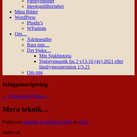
Partisympatier
Ideologitillhörighet
Mina Bilder
WordPress
PlugIn’s
WPadmin
Om…
Ädelmetaller
Bara min…
Det Sjuka…
Min Sjukhistoria
Sjukgymnastik fas 2 v13-16 (4v) 2021 efter
ländryggsoperation 1/3-21
Om mig
Inläggsnavigering
←
Föregående
Nästa
→
Mera teknik…
Publicerat
måndag 15 februari 2010
av
nisse
sömn; ok.