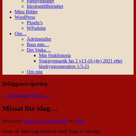
Partisympatier
Ideologitillhörighet
Mina Bilder
WordPress
PlugIn’s
WPadmin
Om…
Ädelmetaller
Bara min…
Det Sjuka…
Min Sjukhistoria
Sjukgymnastik fas 2 v13-16 (4v) 2021 efter
ländryggsoperation 1/3-21
Om mig
Inläggsnavigering
←
Föregående
Nästa
→
Missat lite idag…
Publicerat
torsdag 21 januari 2010
av
nisse
sömn ok. Min rygg behövde dock hjälp av Stesolid.