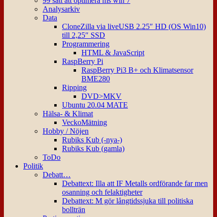
99 sätt att optimera ms win 7
Analysarkiv
Data
CloneZilla via liveUSB 2.25″ HD (OS Win10)
till 2,25″ SSD
Programmering
HTML & JavaScript
RaspBerry Pi
RaspBerry Pi3 B+ och Klimatsensor
BME280
Ripping
DVD>MKV
Ubuntu 20.04 MATE
Hälsa- & Klimat
VeckoMätning
Hobby / Nöjen
Rubiks Kub (-nya-)
Rubiks Kub (gamla)
ToDo
Politik
Debatt…
Debattext: Illa att IF Metalls ordförande far men
osanning och felaktigheter
Debattext: M gör långtidssjuka till politiska
bollträn