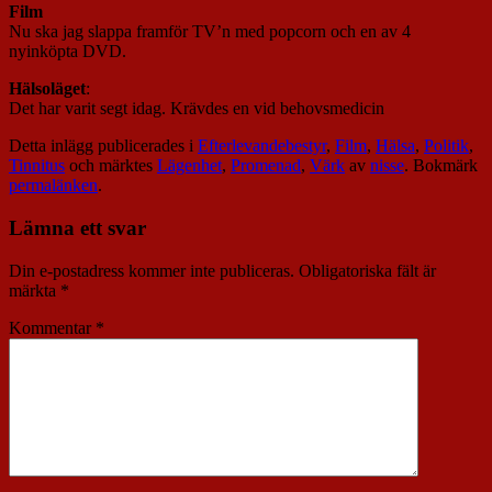
Film
Nu ska jag slappa framför TV’n med popcorn och en av 4
nyinköpta DVD.
Hälsoläget
:
Det har varit segt idag. Krävdes en vid behovsmedicin
Detta inlägg publicerades i
Efterlevandebestyr
,
Film
,
Hälsa
,
Politik
,
Tinnitus
och märktes
Lägenhet
,
Promenad
,
Värk
av
nisse
. Bokmärk
permalänken
.
Lämna ett svar
Din e-postadress kommer inte publiceras.
Obligatoriska fält är
märkta
*
Kommentar
*