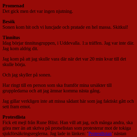
Promenad
Det gick men det var ingen njutning.
Besök
Sonen kom hit och vi luncjade och pratade en hel massa. Skitkul!
Tinnitus
Idag börjar tinnitusgruppen, i Uddevalla. 1:a träffen. Jag var inte där.
Jag kom aldrig dit.
Jag kom på att jag skulle vara där när det var 20 min kvar till det
skulle börja.
Och jag skyller på sonen.
Har ringt till en person som ska framför mina ursäkter till
gruppledarna och att jag ämnar komma nästa gång.
Jag gillar verkligen inte att missa sådant här som jag faktiskt gått och
sett fram emot.
Protestlista
Fick ett mejl från Rune Blixt. Han vill att jag, och många andra, ska
göra mer än att skriva på protselistan som protesterar mot de tokiga
sjukförsäkringsreglerna. Jag lade in länken: ’
Protestlistan
’ nästan