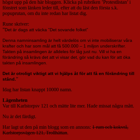
högst upp på den här bloggen. Klicka på rubriken ’Protestlistan’ i
fönstret som länken leder till, efter att du läst den första s.k.
popuprutan, om du inte redan har listat dig.
Rune skriver:
”
Det är dags att väcka ”Det sovande folket”
Denna namninsamling är helt värdelös om vi inte mobiliserar våra
krafter och har som mål att få 500.000 – 1 miljon underskrifter.
Takten på insamlingen är alldeles för låg just nu. Vill vi ha en
förändring så krävs det att vi visar det, gör vad du kan för att öka
takten på insamlingen.
Det är otroligt viktigt att vi hjälps åt för att få en förändring till
”
stånd.
Idag har listan knappt 10000 namn.
Lägenheten
Var till Karlstorpsv 121 och mätte lite mer. Hade missat några mått.
Nu är det färdigt.
Har lagt ut den på min blogg som en annons:
1 rum och kokvrå,
Karlstorpsvägen 121, Trollhättan
.