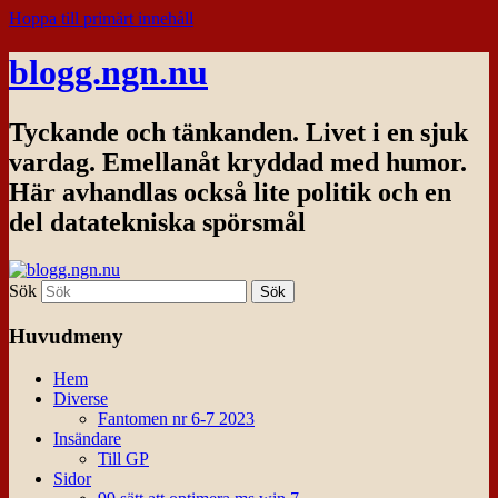
Hoppa till primärt innehåll
blogg.ngn.nu
Tyckande och tänkanden. Livet i en sjuk
vardag. Emellanåt kryddad med humor.
Här avhandlas också lite politik och en
del datatekniska spörsmål
Sök
Huvudmeny
Hem
Diverse
Fantomen nr 6-7 2023
Insändare
Till GP
Sidor