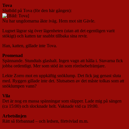
Tova
Slutbild på Tova (för den här gången):
Nu har ungdomarna åkte iväg. Hem mot sitt Gävle.
Lugnet lägrar sig över lägenheten (utan att det egentligen varit
stökigt) och katten tar snabbt tillbaka sina revir.
Han, katten, gillade inte Tova.
Promenad
Spännande. Stundtals glashalt. Ingen vagn att hålla i. Stavarna fick
jobba ordentligt. Mer som stöd än som rörelsebefrämjare.
Lekte Zorro mot en uppkäftig snöklump. Det fick jag genast sluta
med. Ryggen gillade inte det. Slutsatsen av det måste tolkas som att
snöklumpen vann?
Vila
Det är nog en massa spänningar som släpper. Lade mig på sängen
(ca 15:00) och slocknade helt. Vaknade vid ca 19:00.
Arbetslinjen
Rätt så förbannad – och ledsen, förtvivlad m.m.