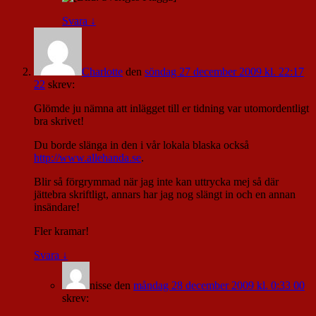
Svara
↓
Charlotte
den
söndag 27 december 2009 kl. 22:17
22
skrev:
Glömde ju nämna att inlägget till er tidning var utomordentligt
bra skrivet!
Du borde slänga in den i vår lokala blaska också
http://www.allehanda.se
.
Blir så förgrymmad när jag inte kan uttrycka mej så där
jättebra skriftligt, annars har jag nog slängt in och en annan
insändare!
Fler kramar!
Svara
↓
nisse
den
måndag 28 december 2009 kl. 0:33 00
skrev: