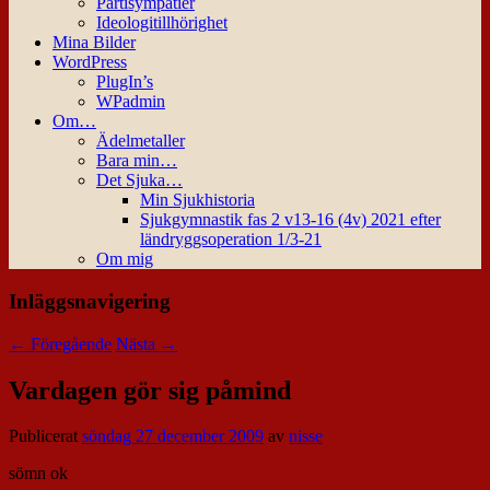
Partisympatier
Ideologitillhörighet
Mina Bilder
WordPress
PlugIn’s
WPadmin
Om…
Ädelmetaller
Bara min…
Det Sjuka…
Min Sjukhistoria
Sjukgymnastik fas 2 v13-16 (4v) 2021 efter
ländryggsoperation 1/3-21
Om mig
Inläggsnavigering
←
Föregående
Nästa
→
Vardagen gör sig påmind
Publicerat
söndag 27 december 2009
av
nisse
sömn ok