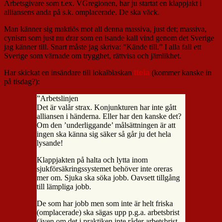
Arbetsgivare som t.ex. VGregionen, har ju startat en klappjakt i
alliansens anda på s.k. omplacerade. De ska väck.
Man känner sig maktlös mot all denna massiva, just det; massiva,
cynism som just nu drar som en isande kall vind genom det Sverige
jag känner till. Snart måste jag skriva: ”Kände till.” I alla fall ett
Sverige som värnade om trygghet, rättvisa och jämlikhet.
Har skickat en insändare till lokalblaskan
ttela
(kommer kanske in
på tisdag?):
”Arbetslinjen
Det är valår strax. Konjunkturen har inte gått
alliansen i händerna. Eller har den kanske det?
Om den ’underliggande’ målsättningen är att
ingen ska känna sig säker så går ju det hela
lysande!
Klappjakten på halta och lytta inom
sjukförsäkringssystemet behöver inte oreras
mer om. Sjuka ska söka jobb. Oavsett tillgång
till lämpliga jobb.
De som har jobb men som inte är helt friska
(omplacerade) ska sägas upp p.g.a. arbetsbrist
(även om det i praktiken inte råder arbetsbrist.