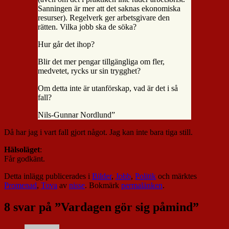
Sanningen är mer att det saknas ekonomiska
resurser). Regelverk ger arbetsgivare den
rätten. Vilka jobb ska de söka?
Hur går det ihop?
Blir det mer pengar tillgängliga om fler,
medvetet, rycks ur sin trygghet?
Om detta inte är utanförskap, vad är det i så
fall?
Nils-Gunnar Nordlund”
Då har jag i vart fall gjort något. Jag kan inte bara tiga still.
Hälsoläget
:
Får godkänt.
Detta inlägg publicerades i
Bilder
,
Jobb
,
Politik
och märktes
Promenad
,
Tova
av
nisse
. Bokmärk
permalänken
.
8 svar på ”
Vardagen gör sig påmind
”