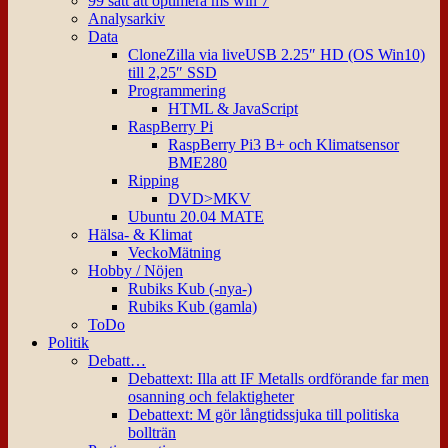
99 sätt att optimera ms win 7
Analysarkiv
Data
CloneZilla via liveUSB 2.25″ HD (OS Win10)
till 2,25″ SSD
Programmering
HTML & JavaScript
RaspBerry Pi
RaspBerry Pi3 B+ och Klimatsensor
BME280
Ripping
DVD>MKV
Ubuntu 20.04 MATE
Hälsa- & Klimat
VeckoMätning
Hobby / Nöjen
Rubiks Kub (-nya-)
Rubiks Kub (gamla)
ToDo
Politik
Debatt…
Debattext: Illa att IF Metalls ordförande far men
osanning och felaktigheter
Debattext: M gör långtidssjuka till politiska
bollträn