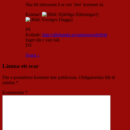
Ska bli intressant å se om ’den’ kommer in.
Kramar!
PS
Kollade:
http://allehanda.se/opinion/ordetfritt
Inget där i vart fall.
DS
Svara
↓
Lämna ett svar
Din e-postadress kommer inte publiceras.
Obligatoriska fält är
märkta
*
Kommentar
*