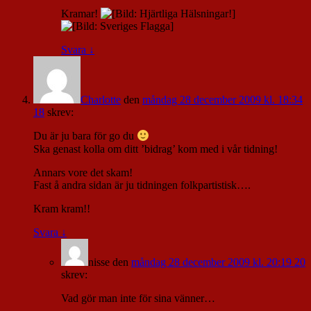
Kramar!
Svara
↓
Charlotte
den
måndag 28 december 2009 kl. 18:34
18
skrev:
Du är ju bara för go du
Ska genast kolla om ditt ’bidrag’ kom med i vår tidning!
Annars vore det skam!
Fast å andra sidan är ju tidningen folkpartistisk….
Kram kram!!
Svara
↓
nisse
den
måndag 28 december 2009 kl. 20:19 20
skrev:
Vad gör man inte för sina vänner…