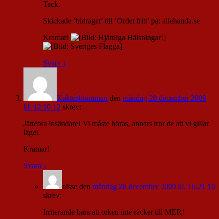
Tack.
Skickade ’bidraget’ till ’Ordet fritt’ på: allehanda.se
Kramar!
Svara
↓
Kaktusblomman
den
måndag 28 december 2009
kl. 12:10 12
skrev:
Jättebra insändare! Vi måste höras, annars tror de att vi gillar
läget.
Kramar!
Svara
↓
nisse
den
måndag 28 december 2009 kl. 16:21 16
skrev:
Irriterande bara att orken inte räcker till MER!