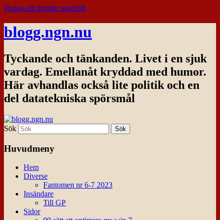
Hoppa till primärt innehåll
blogg.ngn.nu
Tyckande och tänkanden. Livet i en sjuk
vardag. Emellanåt kryddad med humor.
Här avhandlas också lite politik och en
del datatekniska spörsmål
Sök
Huvudmeny
Hem
Diverse
Fantomen nr 6-7 2023
Insändare
Till GP
Sidor