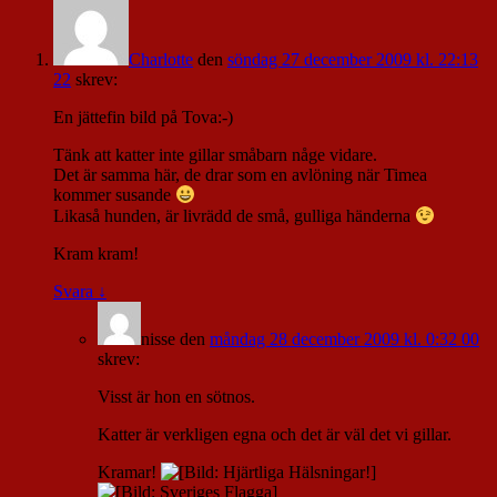
Charlotte
den
söndag 27 december 2009 kl. 22:13
22
skrev:
En jättefin bild på Tova:-)
Tänk att katter inte gillar småbarn någe vidare.
Det är samma här, de drar som en avlöning när Timea
kommer susande
Likaså hunden, är livrädd de små, gulliga händerna
Kram kram!
Svara
↓
nisse
den
måndag 28 december 2009 kl. 0:32 00
skrev:
Visst är hon en sötnos.
Katter är verkligen egna och det är väl det vi gillar.
Kramar!