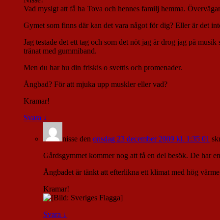
Vad mysigt att få ha Tova och hennes familj hemma. Övervägande 
Gymet som finns där kan det vara något för dig? Eller är det inte 
Jag testade det ett tag och som det nöt jag är drog jag på musi
tränat med gummiband.
Men du har hu din friskis o svettis och promenader.
Ångbad? För att mjuka upp muskler eller vad?
Kramar!
Svara
↓
nisse
den
onsdag 23 december 2009 kl. 1:35 01
sk
Gårdsgymmet kommer nog att få en del besök. De har en s
Ångbadet är tänkt att efterlikna ett klimat med hög värme o
Kramar!
Svara
↓