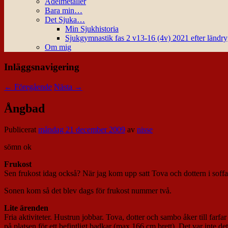
Ädelmetaller
Bara min…
Det Sjuka…
Min Sjukhistoria
Sjukgymnastik fas 2 v13-16 (4v) 2021 efter ländr
Om mig
Inläggsnavigering
←
Föregående
Nästa
→
Ångbad
Publicerat
måndag 21 december 2009
av
nisse
sömn ok
Frukost
Sen frukost idag också? När jag kom upp satt Tova och dottern i soff
Sonen kom så det blev dags för frukost nummer två.
Lite ärenden
Fria aktiviteter. Hustrun jobbar. Tova, dotter och sambo åker till farfar 
på platsen för ett befintligt badkar (max 166 cm brett). Det var inte de