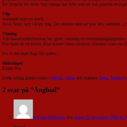
De flesta är för hörn. Hur många har hörn som de kan placera ett ångb
Vila
Somnade som en stock..
Tova ’kom’ och väckte mig. Det slutade med att hon blev skiträdd…
Visning
Vår bostadsrättsförening har gjort i ordning en övernattningslägenhet,
Där hade de ett lotteri. Man kunde vinna choklad. Hustrun vann en A
Nu är det snart dags för natten…
Hälsoläget
:
Känns bra.
Detta inlägg publicerades i
Besök
,
Hälsa
och märktes
Tova
,
Ångbad
2 svar på ”
Ångbad
”
Kristina Birkesten
den
tisdag 22 december 2009 kl. 
Nisse!