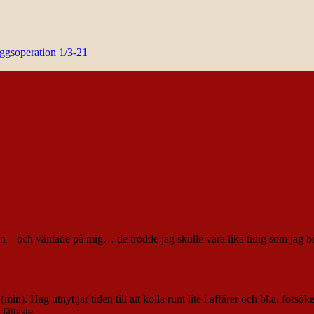
yggsoperation 1/3-21
an – och väntade på mig… de trodde jag skulle vara lika tidig som jag
(min). Hag utnyttjar tiden till att kolla runt lite i affärer och bl.a. förs
t lättaste…