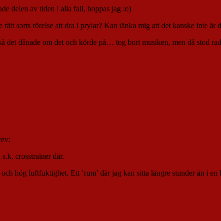
delen av tiden i alla fall, hoppas jag :o)
rätt sorts rörelse att dra i prylar? Kan tänka mig att det kanske inte är d
k så det dånade om det och körde på… tog bort musiken, men då stod radi
rev:
.k. crosstrainer där.
ch hög luftfuktighet. Ett ’rum’ där jag kan sitta längre stunder än i en 