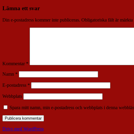
Lämna ett svar
Din e-postadress kommer inte publiceras.
Obligatoriska fält är märkta
Kommentar
*
Namn
*
E-postadress
*
Webbplats
Spara mitt namn, min e-postadress och webbplats i denna webbläsa
Drivs med WordPress