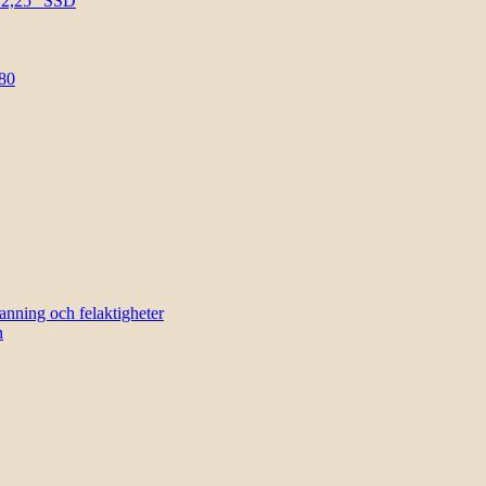
l 2,25″ SSD
80
sanning och felaktigheter
n