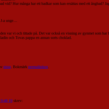
ad vid? Hur många har ett badkar som kan ersättas med ett ångbad? Jag 
? J-a unge…
 den var vi och tittade på. Det var också en visning av gynmet som har f
lladin och Tovas pappa en annan sorts choklad.
av
nisse
. Bokmärk
permalänken
.
19:48 19
skrev: