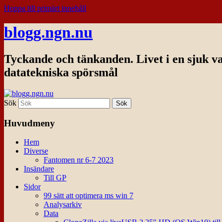
Hoppa till primärt innehåll
blogg.ngn.nu
Tyckande och tänkanden. Livet i en sjuk v
datatekniska spörsmål
Sök
Huvudmeny
Hem
Diverse
Fantomen nr 6-7 2023
Insändare
Till GP
Sidor
99 sätt att optimera ms win 7
Analysarkiv
Data