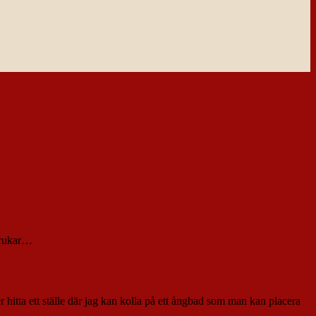
 brukar…
öker hitta ett ställe där jag kan kolla på ett ångbad som man kan placera