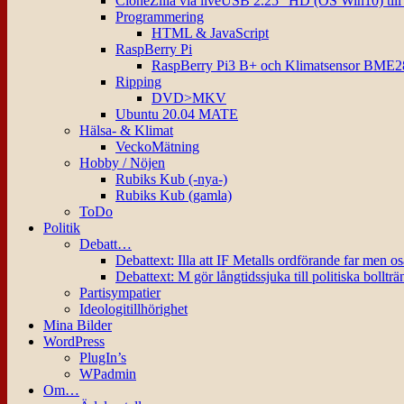
CloneZilla via liveUSB 2.25″ HD (OS Win10) til
Programmering
HTML & JavaScript
RaspBerry Pi
RaspBerry Pi3 B+ och Klimatsensor BME2
Ripping
DVD>MKV
Ubuntu 20.04 MATE
Hälsa- & Klimat
VeckoMätning
Hobby / Nöjen
Rubiks Kub (-nya-)
Rubiks Kub (gamla)
ToDo
Politik
Debatt…
Debattext: Illa att IF Metalls ordförande far men o
Debattext: M gör långtidssjuka till politiska bollträ
Partisympatier
Ideologitillhörighet
Mina Bilder
WordPress
PlugIn’s
WPadmin
Om…