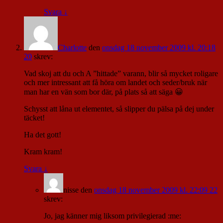
Svara
↓
Charlotte
den
onsdag 18 november 2009 kl. 20:18
20
skrev:
Vad skoj att du och A ”hittade” varann, blir så mycket roligare
och mer intressant att få höra om landet och seder/bruk när
man har en vän som bor där, på plats så att säga 😀
Schysst att låna ut elementet, så slipper du pälsa på dej under
täcket!
Ha det gott!
Kram kram!
Svara
↓
nisse
den
onsdag 18 november 2009 kl. 22:09 22
skrev:
Jo, jag känner mig liksom privilegierad :me: