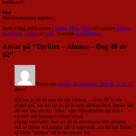
bokläsande.
Mer
Mer text kommer, kanske…
Detta inlägg publicerades i
Kultur
,
Möte
,
Resa
och märktes
Alanya
,
Promenad
,
Turkiet
av
nisse
. Bokmärk
permalänken
.
4 svar på ”
Turkiet – Alanya – Dag 48 av
62
”
Nonna
den
onsdag 18 november 2009 kl. 17:51 17
skrev:
Allt har ju sin tid som det står i boken… så du SKA vila
ibland oxå, hur kul det nu än är med sällskapslivet, kanske blir
det inte lika mycket ”böter” efter förlustelserna där nere i
värmen som hemma i svalare klimat.
Härligt med båtliv man ser allt så annorlunda från sjösidan
och så fläktar och gungar det så rogivande..om det inte blåser
så båten ”stampar” då är det mindre kul.