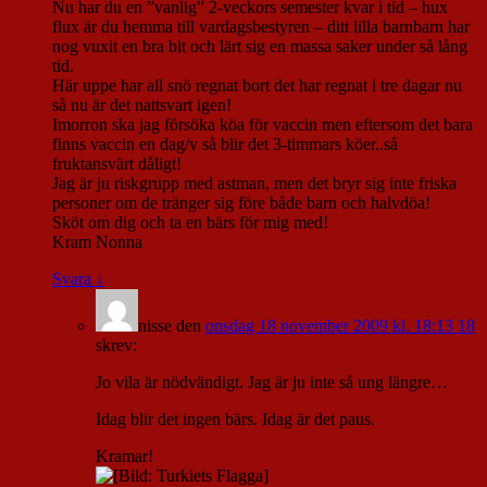
Nu har du en ”vanlig” 2-veckors semester kvar i tid – hux
flux är du hemma till vardagsbestyren – ditt lilla barnbarn har
nog vuxit en bra bit och lärt sig en massa saker under så lång
tid.
Här uppe har all snö regnat bort det har regnat i tre dagar nu
så nu är det nattsvart igen!
Imorron ska jag försöka köa för vaccin men eftersom det bara
finns vaccin en dag/v så blir det 3-timmars köer..så
fruktansvärt dåligt!
Jag är ju riskgrupp med astman, men det bryr sig inte friska
personer om de tränger sig före både barn och halvdöa!
Sköt om dig och ta en bärs för mig med!
Kram Nonna
Svara
↓
nisse
den
onsdag 18 november 2009 kl. 18:13 18
skrev:
Jo vila är nödvändigt. Jag är ju inte så ung längre…
Idag blir det ingen bärs. Idag är det paus.
Kramar!