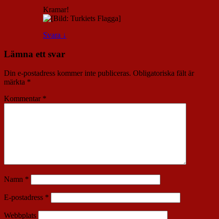
Kramar!
Svara
↓
Lämna ett svar
Din e-postadress kommer inte publiceras.
Obligatoriska fält är
märkta
*
Kommentar
*
Namn
*
E-postadress
*
Webbplats