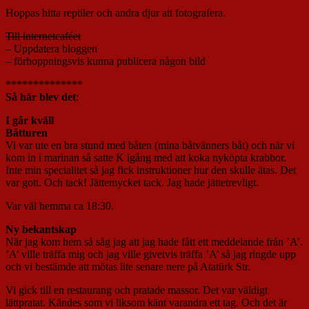
Hoppas hitta reptiler och andra djur att fotografera.
Till internetcaféet
– Uppdatera bloggen
– förhoppningsvis kunna publicera någon bild
**************
Så här blev det
:
I går kväll
Båtturen
Vi var ute en bra stund med båten (mina båtvänners båt) och när vi
kom in i marinan så satte K igång med att koka nyköpta krabbor.
Inte min specialitet så jag fick instruktioner hur den skulle ätas. Det
var gott. Och tack! Jättemycket tack. Jag hade jättetrevligt.
Var väl hemma ca 18:30.
Ny bekantskap
När jag kom hem så såg jag att jag hade fått ett meddelande från ’A’.
’A’ ville träffa mig och jag ville givetvis träffa ’A’ så jag ringde upp
och vi bestämde att mötas lite senare nere på Atatürk Str.
Vi gick till en restaurang och pratade massor. Det var väldigt
lättpratat. Kändes som vi liksom känt varandra ett tag. Och det är