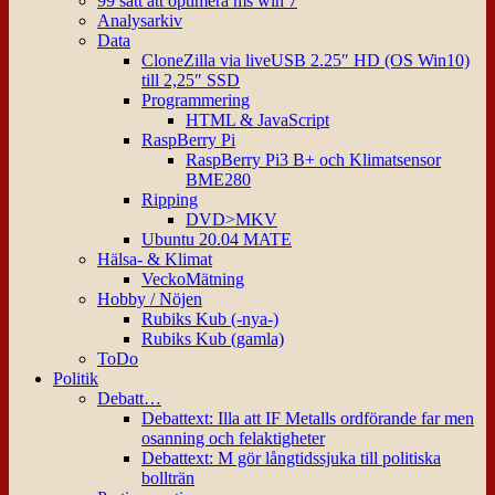
99 sätt att optimera ms win 7
Analysarkiv
Data
CloneZilla via liveUSB 2.25″ HD (OS Win10)
till 2,25″ SSD
Programmering
HTML & JavaScript
RaspBerry Pi
RaspBerry Pi3 B+ och Klimatsensor
BME280
Ripping
DVD>MKV
Ubuntu 20.04 MATE
Hälsa- & Klimat
VeckoMätning
Hobby / Nöjen
Rubiks Kub (-nya-)
Rubiks Kub (gamla)
ToDo
Politik
Debatt…
Debattext: Illa att IF Metalls ordförande far men
osanning och felaktigheter
Debattext: M gör långtidssjuka till politiska
bollträn