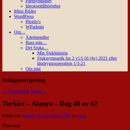
Partisympatier
Ideologitillhörighet
Mina Bilder
WordPress
PlugIn’s
WPadmin
Om…
Ädelmetaller
Bara min…
Det Sjuka…
Min Sjukhistoria
Sjukgymnastik fas 2 v13-16 (4v) 2021 efter
ländryggsoperation 1/3-21
Om mig
Inläggsnavigering
←
Föregående
Nästa
→
Turkiet – Alanya – Dag 48 av 62
Publicerat
onsdag 18 november 2009
av
nisse
Planering: