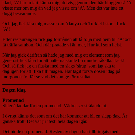
klart, ’A’ har ju lärt känna mig, delvis, genom den här bloggen så ’A’
visste mer om mig än vad jag visste om ’A’. Men det var inte ett
dugg besvärande.
Och jag fick lära mig massor om Alanya och Turkiet i stort. Tack
’A’!
Efter restaurangen fick jag förmånen att få följa med hem till ’A’ och
få träffa sambon. Och där pratade vi än mer, Hur kul som helst.
När jag gick därifrån så hade jag med mig ett element som jag
generöst fick låna för att nätterna skulle bli mindre råkalla. Tack!
Och så fick jag en flaska med en slags ’sirap’ som jag ska ta
dagligen för att ’fixa till’ magen. Har tagit första dosen idag på
morgonen. Vi får se vad det kan ge för resultat.
Dagen idag
Promenad
Sitter å laddar för en promenad. Vädret ser strålande ut.
I övrigt känns det som om det här kommer att bli en slapp dag. Är
ganska trött. Det var ju ’fest’ hela dagen igår.
Det bidde en promenad. Resten av dagen har tillbringats med