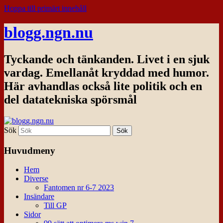
Hoppa till primärt innehåll
blogg.ngn.nu
Tyckande och tänkanden. Livet i en sjuk
vardag. Emellanåt kryddad med humor.
Här avhandlas också lite politik och en
del datatekniska spörsmål
Sök
Huvudmeny
Hem
Diverse
Fantomen nr 6-7 2023
Insändare
Till GP
Sidor