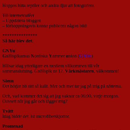
Hoppas hitta reptiler och andra djur att fotografera.
Till internetcaféet
– Uppdatera bloggen
– förhoppningsvis kunna publicera någon bild
***************
Så här blev det
:
GNYu
G
nällspikarnas
N
ordiska
Y
ammer
u
nion (
GNYu
)
Hälsar idag ytterligare en medlem välkommen till vår
sammanslutning. Gnällspik nr 12.
Värkmästaren
, välkommen!
Sömn
Det börjar bli rätt så kallt. Mer och mer tar jag på mig på nätterna.
Och, vad kommer det sig att jag vaknar ca 06:00, varje morgon.
Oavsett när jag går och lägger mig?
Tvätt
Idag bidde det 3st microfiberskjortor.
Promenad