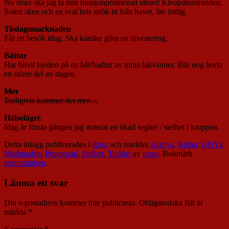
Nu strax ska jag ta min morgonpromenad utmed Kleopatrastranden.
Solen sken och en sval bris strök in från havet, lite östlig.
Tisdagsmarknaden
Får ett besök idag. Ska kanske göra en investering.
Båttur
Har blivit bjuden på en båt/badtur av mina båtvänner. Blir nog borta
en större del av dagen.
Mer
Troligtvis kommer det mer…
Hälsoläget
:
Idag är första gången jag noterat en ökad seghet / stelhet i kroppen.
Detta inlägg publicerades i
Resa
och märktes
Alanya
,
Båttur
,
GNYu
,
Marknaden
,
Promenad
,
Stelhet
,
Turkiet
av
nisse
. Bokmärk
permalänken
.
Lämna ett svar
Din e-postadress kommer inte publiceras.
Obligatoriska fält är
märkta
*