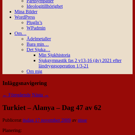
Partisympatier
Ideologitillhörighet
Mina Bilder
WordPress
PlugIn’s
WPadmin
Om…
Ädelmetaller
Bara min…
Det Sjuka…
Min Sjukhistoria
Sjukgymnastik fas 2 v13-16 (4v) 2021 efter
ländryggsoperation 1/3-21
Om mig
Inläggsnavigering
←
Föregående
Nästa
→
Turkiet – Alanya – Dag 47 av 62
Publicerat
tisdag 17 november 2009
av
nisse
Planering: