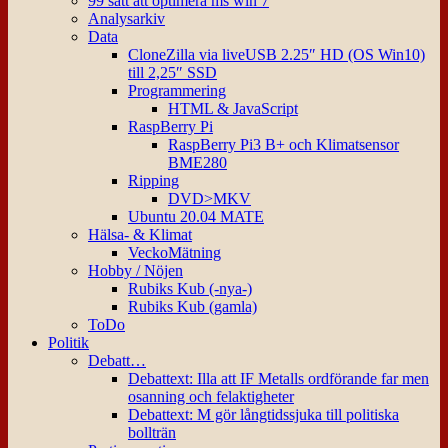
99 sätt att optimera ms win 7
Analysarkiv
Data
CloneZilla via liveUSB 2.25″ HD (OS Win10)
till 2,25″ SSD
Programmering
HTML & JavaScript
RaspBerry Pi
RaspBerry Pi3 B+ och Klimatsensor
BME280
Ripping
DVD>MKV
Ubuntu 20.04 MATE
Hälsa- & Klimat
VeckoMätning
Hobby / Nöjen
Rubiks Kub (-nya-)
Rubiks Kub (gamla)
ToDo
Politik
Debatt…
Debattext: Illa att IF Metalls ordförande far men
osanning och felaktigheter
Debattext: M gör långtidssjuka till politiska
bollträn