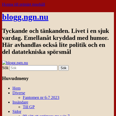
Hoppa till primärt innehåll
blogg.ngn.nu
Tyckande och tänkanden. Livet i en sjuk
vardag. Emellanåt kryddad med humor.
Här avhandlas också lite politik och en
del datatekniska spörsmål
Sök
Huvudmeny
Hem
Diverse
Fantomen nr 6-7 2023
Insändare
Till GP
Sidor