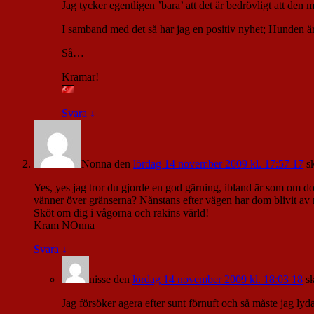
Jag tycker egentligen ’bara’ att det är bedrövligt att den mö
I samband med det så har jag en positiv nyhet; Hunden är 
Så…
Kramar!
Svara
↓
Nonna
den
lördag 14 november 2009 kl. 17:57 17
s
Yes, yes jag tror du gjorde en god gärning, ibland är som om d
vänner över gränserna? Nånstans efter vägen har dom blivit av 
Sköt om dig i vågorna och rakins värld!
Kram NOnna
Svara
↓
nisse
den
lördag 14 november 2009 kl. 18:03 18
s
Jag försöker agera efter sunt förnuft och så måste jag lyda