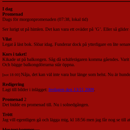
I dag
Promenad
Dags för morgonpromenaden (07:38, lokal tid)
Ser lurigt ut på himlen. Det kan vara ett oväder på ’G’. Eller så glider
Vilat
Legat å läst bok. Slöar idag. Funderar dock på ytterligare en lite sen
Kors i taket!
Kikade ut på balkongen. Såg då schäferägaren komma gåendes. Va
Och bägge balkongdörrarna står öppna.
Nåja, det kan väl inte vara hur länge som helst. Nu är hund
[not 18:00]
Redigering
Lagt till bilder i inlägget:
fredagen den 13/11 2009
.
Promenad
2
Det bidde en promenad till. Nu i solnedgången.
Trött
Jag vill egentligen gå och lägga mig, kl 18:56 men jag får nog se till at
Mer text kommer….