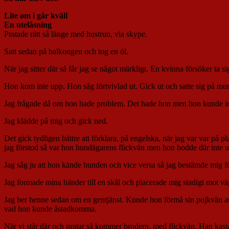
Lite om i går kväll
En utelåsning
Pratade rätt så länge med hustrun, via skype.
Satt sedan på balkongen och tog en öl.
När jag sitter där så får jag se något märkligt. En kvinna försöker ta 
Hon kom inte upp. Hon såg förtvivlad ut. Gick ut och satte sig på mu
Jag frågade då om hon hade problem. Det hade hon men hon kunde inget
Jag klädde på mig och gick ned.
Det gick tydligen bättre att förklara, på engelska, när jag var var på p
jag förstod så var hon hundägarens flickvän men hon bodde där inte uta
Jag såg ju att hon kände hunden och vice versa så jag bestämde mig fö
Jag formade mina händer till en skål och placerade mig stadigt mot vä
Jag ber henne sedan om en gentjänst. Kunde hon förmå sin pojkvän att 
vad hon kunde åstadkomma.
När vi står där och pratar så kommer brodern, med flickvän. Han kastar 