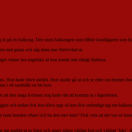
sig in på en balkong. Den stora balkongen som tillhör hundägaren som har
ren mot gatan och såg ännu mer förtvivlad ut.
 vidare bra engelska så hon kunde inte riktigt förklara.
lats. Hon hade blivit utelåst. Hon skulle gå ut och se efter om hennes br
n i ett samhälle en bit bort.
r att den unga kvinnan nog hade rätt att komma in i lägenheten.
ggen och sedan fick hon kliva upp så hon fick ordentligt tag om balkongr
rasta hunden oftare och ha den mer inne? Fick veta att det var en hane
sig snabbt ut ur bilen och säger något väldigt fort och väldigt ’hårt’, t