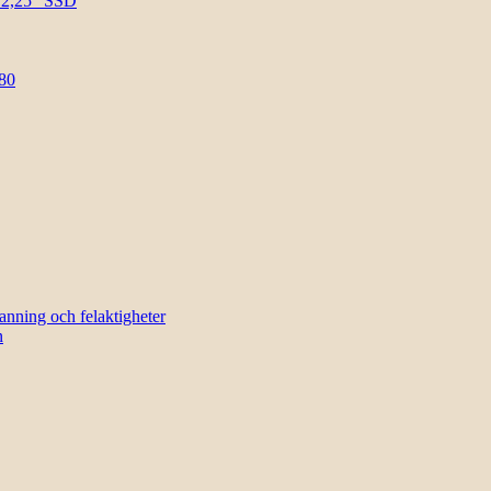
l 2,25″ SSD
80
sanning och felaktigheter
n