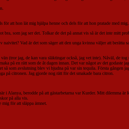
ån.
ls för att hon lät mig hjälpa henne och dels för att hon pratade med mig.
ot bra, som jag ser det. Tolkar de det på annat vis så är det inte mitt pr
av naivitet? Vad är det som säger att den unga kvinna väljer att berätta
(tror jag, de kan vara släktingar också, jag vet inte). Nåväl, de tog m
aka på en rätt som de åt dagen innan. Det var något av det godaste jag ät
 så som avslutning blev vi bjudna på var sin tequila. Första gången jag 
uga på citronen. Jag gjorde nog rätt för det smakade bara citron.
i, här i Alanya, berodde på att gästarbetarna var Kurder. Mitt dilemma är lö
kor på alla vis.
e mig för att släppa ämnet.