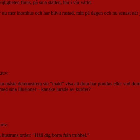
jligheten finns, på sina ställen, här i vår värld.
nu mer inomhus och har blivit rastad, mitt på dagen och nu senast när ja
krev:
om måste demonstrera sin ”makt” visa att dom har pondus eller vad dom 
med sina illusioner – kanske lurade av kurder?
krev:
 hustruns order: ”Håll dig borta från trubbel.”