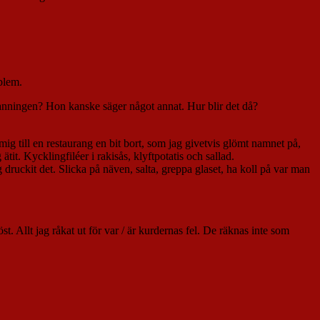
oblem.
 sanningen? Hon kanske säger något annat. Hur blir det då?
ig till en restaurang en bit bort, som jag givetvis glömt namnet på,
it. Kycklingfiléer i rakisås, klyftpotatis och sallad.
druckit det. Slicka på näven, salta, greppa glaset, ha koll på var man
st. Allt jag råkat ut för var / är kurdernas fel. De räknas inte som