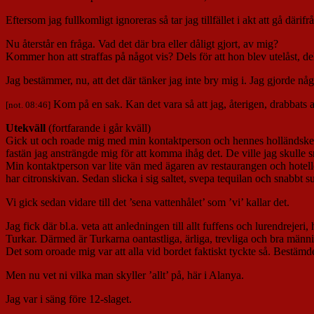
Eftersom jag fullkomligt ignoreras så tar jag tillfället i akt att gå därifr
Nu återstår en fråga. Vad det där bra eller dåligt gjort, av mig?
Kommer hon att straffas på något vis? Dels för att hon blev utelåst, de
Jag bestämmer, nu, att det där tänker jag inte bry mig i. Jag gjorde någ
Kom på en sak. Kan det vara så att jag, återigen, drabbats 
[not. 08:46]
Utekväll
(fortfarande i går kväll)
Gick ut och roade mig med min kontaktperson och hennes holländske vän 
fastän jag ansträngde mig för att komma ihåg det. De ville jag skulle sm
Min kontaktperson var lite vän med ägaren av restaurangen och hotellet
har citronskivan. Sedan slicka i sig saltet, svepa tequilan och snabbt s
Vi gick sedan vidare till det ’sena vattenhålet’ som ’vi’ kallar det.
Jag fick där bl.a. veta att anledningen till allt fuffens och lurendrejer
Turkar. Därmed är Turkarna oantastliga, ärliga, trevliga och bra männis
Det som oroade mig var att alla vid bordet faktiskt tyckte så. Bestämd
Men nu vet ni vilka man skyller ’allt’ på, här i Alanya.
Jag var i säng före 12-slaget.