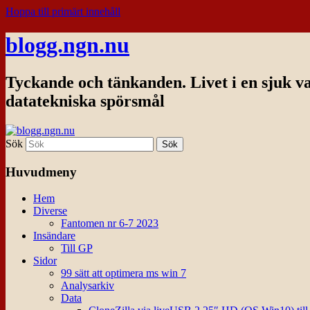
Hoppa till primärt innehåll
blogg.ngn.nu
Tyckande och tänkanden. Livet i en sjuk v
datatekniska spörsmål
Sök
Huvudmeny
Hem
Diverse
Fantomen nr 6-7 2023
Insändare
Till GP
Sidor
99 sätt att optimera ms win 7
Analysarkiv
Data