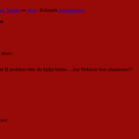
ad
,
Turkiet
av
nisse
. Bokmärk
permalänken
.
”
skrev:
t få problem efter du hjälpt henne….hur förklarar hon situationen??
krev: