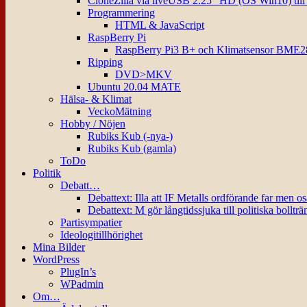
CloneZilla via liveUSB 2.25″ HD (OS Win10) til
Programmering
HTML & JavaScript
RaspBerry Pi
RaspBerry Pi3 B+ och Klimatsensor BME2
Ripping
DVD>MKV
Ubuntu 20.04 MATE
Hälsa- & Klimat
VeckoMätning
Hobby / Nöjen
Rubiks Kub (-nya-)
Rubiks Kub (gamla)
ToDo
Politik
Debatt…
Debattext: Illa att IF Metalls ordförande far men o
Debattext: M gör långtidssjuka till politiska bollträ
Partisympatier
Ideologitillhörighet
Mina Bilder
WordPress
PlugIn’s
WPadmin
Om…