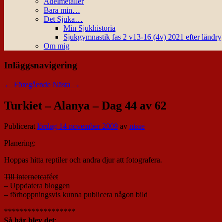
Ädelmetaller
Bara min…
Det Sjuka…
Min Sjukhistoria
Sjukgymnastik fas 2 v13-16 (4v) 2021 efter ländr
Om mig
Inläggsnavigering
←
Föregående
Nästa
→
Turkiet – Alanya – Dag 44 av 62
Publicerat
lördag 14 november 2009
av
nisse
Planering:
Hoppas hitta reptiler och andra djur att fotografera.
Till internetcaféet
– Uppdatera bloggen
– förhoppningsvis kunna publicera någon bild
******************
Så här blev det
: