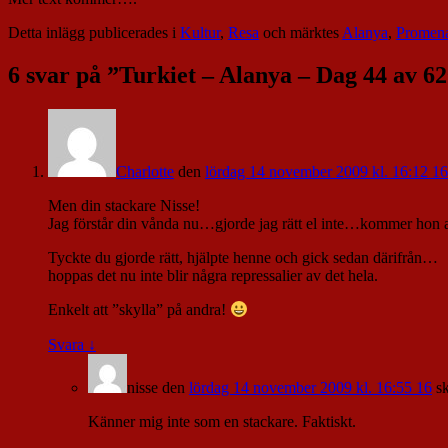
Detta inlägg publicerades i
Kultur
,
Resa
och märktes
Alanya
,
Promen
6 svar på ”
Turkiet – Alanya – Dag 44 av 62
Charlotte
den
lördag 14 november 2009 kl. 16:12 16
Men din stackare Nisse!
Jag förstår din vånda nu…gjorde jag rätt el inte…kommer hon at
Tyckte du gjorde rätt, hjälpte henne och gick sedan därifrån…
hoppas det nu inte blir några repressalier av det hela.
Enkelt att ”skylla” på andra!
Svara
↓
nisse
den
lördag 14 november 2009 kl. 16:55 16
s
Känner mig inte som en stackare. Faktiskt.