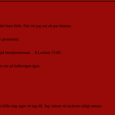
 det bara förbi. Det vet jag om ett par timmar.
are promenad.
rit på hundpromenad… KLockan 15:00.
en ute på balkongen igen.
t hålla mig uppe ett tag till. Jag vaknar så rackarns tidigt annars.