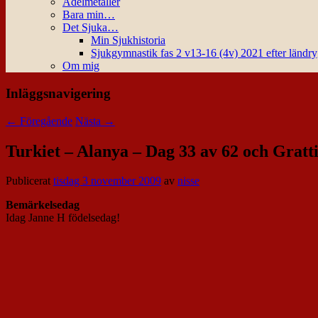
Ädelmetaller
Bara min…
Det Sjuka…
Min Sjukhistoria
Sjukgymnastik fas 2 v13-16 (4v) 2021 efter ländr
Om mig
Inläggsnavigering
←
Föregående
Nästa
→
Turkiet – Alanya – Dag 33 av 62 och Gratti
Publicerat
tisdag 3 november 2009
av
nisse
Bemärkelsedag
Idag Janne H födelsedag!