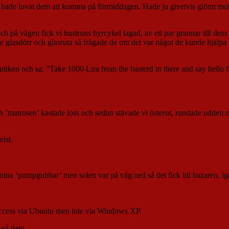
Vi hade lovat dem att komma på förmiddagen. Hade ju givetvis glömt mob
 och på vägen fick vi hustruns hyrcykel lagad, av ett par grannar till dem
 glasdörr och glasruta så frågade de om det var något de kunde hjälpa t
utiken och sa: ”Take 1000 Lira from the basterd in there and say hello 
matrosen’ kastade loss och sedan stävade vi österut, rundade udden och
lst.
mina ’pumpgubbar’ men solen var på väg ned så det fick bli bazaren, ig
etaccess via Ubuntu men inte via Windows XP.
t på dem.