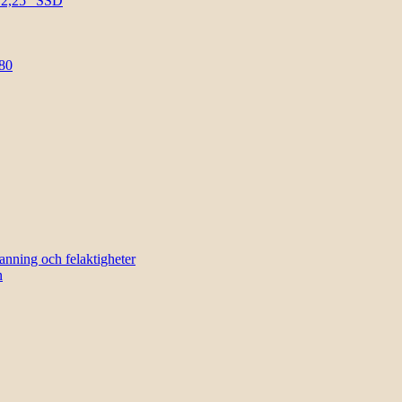
l 2,25″ SSD
80
sanning och felaktigheter
n