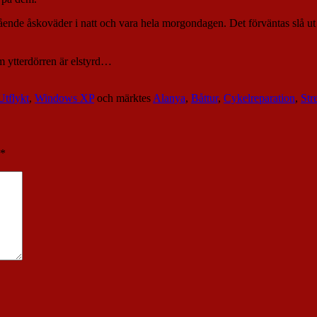
nastående åskoväder i natt och vara hela morgondagen. Det förväntas slå u
om ytterdörren är elstyrd…
Utflykt
,
Windows XP
och märktes
Alanya
,
Båttur
,
Cykelreparation
,
Str
*