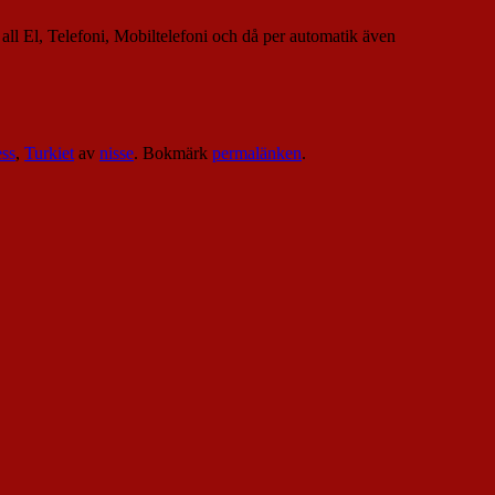
t all El, Telefoni, Mobiltelefoni och då per automatik även
ess
,
Turkiet
av
nisse
. Bokmärk
permalänken
.