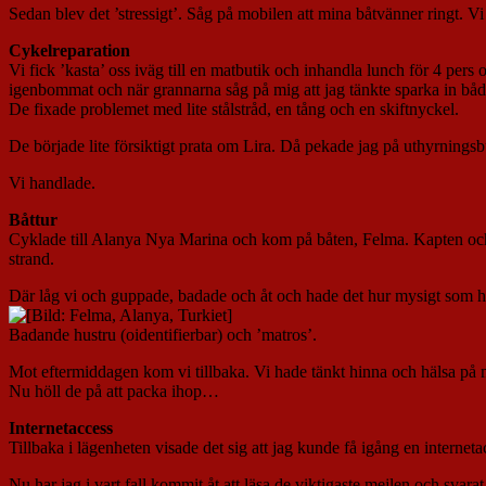
Sedan blev det ’stressigt’. Såg på mobilen att mina båtvänner ringt. 
Cykelreparation
Vi fick ’kasta’ oss iväg till en matbutik och inhandla lunch för 4 pers
igenbommat och när grannarna såg på mig att jag tänkte sparka in både
De fixade problemet med lite stålstråd, en tång och en skiftnyckel.
De började lite försiktigt prata om Lira. Då pekade jag på uthyrningsb
Vi handlade.
Båttur
Cyklade till Alanya Nya Marina och kom på båten, Felma. Kapten och ’
strand.
Där låg vi och guppade, badade och åt och hade det hur mysigt som he
Badande hustru (oidentifierbar) och ’matros’.
Mot eftermiddagen kom vi tillbaka. Vi hade tänkt hinna och hälsa på 
Nu höll de på att packa ihop…
Internetaccess
Tillbaka i lägenheten visade det sig att jag kunde få igång en intern
Nu har jag i vart fall kommit åt att läsa de viktigaste mejlen och svara