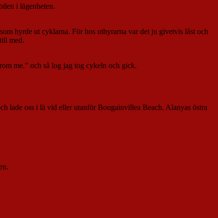
ilen i lägenheten.
 som hyrde ut cyklarna. För hos uthyrarna var det ju givetvis låst och
ill med.
from me.” och så log jag tog cykeln och gick.
 lade oss i lä vid eller utanför Bougainvillea Beach. Alanyas östra
en.