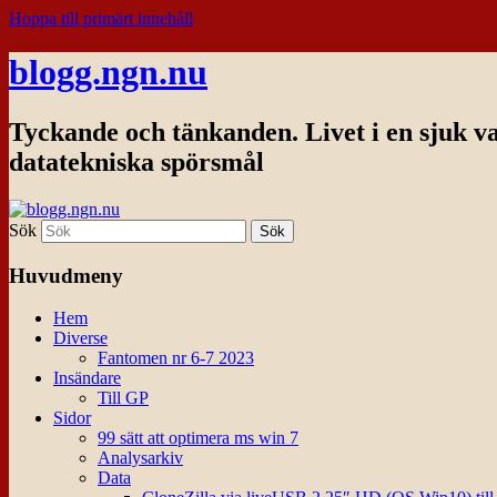
Hoppa till primärt innehåll
blogg.ngn.nu
Tyckande och tänkanden. Livet i en sjuk v
datatekniska spörsmål
Sök
Huvudmeny
Hem
Diverse
Fantomen nr 6-7 2023
Insändare
Till GP
Sidor
99 sätt att optimera ms win 7
Analysarkiv
Data