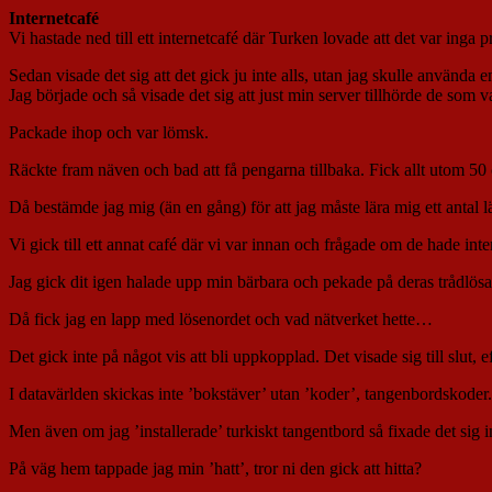
Internetcafé
Vi hastade ned till ett internetcafé där Turken lovade att det var inga 
Sedan visade det sig att det gick ju inte alls, utan jag skulle använda
Jag började och så visade det sig att just min server tillhörde de som v
Packade ihop och var lömsk.
Räckte fram näven och bad att få pengarna tillbaka. Fick allt utom 5
Då bestämde jag mig (än en gång) för att jag måste lära mig ett antal
Vi gick till ett annat café där vi var innan och frågade om de hade int
Jag gick dit igen halade upp min bärbara och pekade på deras trådlösa
Då fick jag en lapp med lösenordet och vad nätverket hette…
Det gick inte på något vis att bli uppkopplad. Det visade sig till slut, 
I datavärlden skickas inte ’bokstäver’ utan ’koder’, tangenbordskoder.
Men även om jag ’installerade’ turkiskt tangentbord så fixade det si
På väg hem tappade jag min ’hatt’, tror ni den gick att hitta?