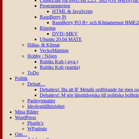
CloneZilla via liveUSB 2.25″ HD (OS Win10) til
Programmering
HTML & JavaScript
RaspBerry Pi
RaspBerry Pi3 B+ och Klimatsensor BME2
Ripping
DVD>MKV
Ubuntu 20.04 MATE
Hälsa- & Klimat
VeckoMätning
Hobby / Nöjen
Rubiks Kub (-nya-)
Rubiks Kub (gamla)
ToDo
Politik
Debatt…
Debattext: Illa att IF Metalls ordförande far men o
Debattext: M gör långtidssjuka till politiska bollträ
Partisympatier
Ideologitillhörighet
Mina Bilder
WordPress
PlugIn’s
WPadmin
Om…