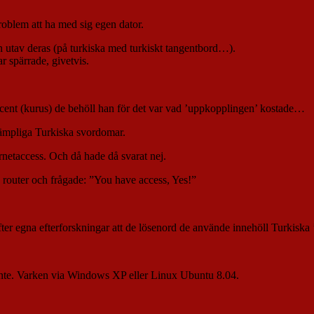
problem att ha med sig egen dator.
 en utav deras (på turkiska med turkiskt tangentbord…).
ar spärrade, givetvis.
0 cent (kurus) de behöll han för det var vad ’uppkopplingen’ kostade…
 lämpliga Turkiska svordomar.
ernetaccess. Och då hade då svarat nej.
 router och frågade: ”You have access, Yes!”
efter egna efterforskningar att de lösenord de använde innehöll Turkiska ’i
g inte. Varken via Windows XP eller Linux Ubuntu 8.04.