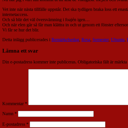
Vet inte när nästa tillfälle uppstår. Det ska tydligen braka loss ett e
internetaccess.
Och så blir det väl översvämning i foajén igen…
Och när elen går så får man klättra in och ut genom ett fönster efters
Vi får se hur det blir.
Detta inlägg publicerades i
Bemärkelsedag
,
Resa
,
Semester
,
Ubuntu
,
Lämna ett svar
Din e-postadress kommer inte publiceras.
Obligatoriska fält är märkta
Kommentar
*
Namn
*
E-postadress
*