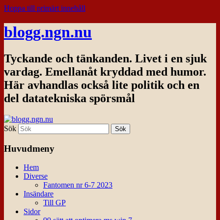
Hoppa till primärt innehåll
blogg.ngn.nu
Tyckande och tänkanden. Livet i en sjuk
vardag. Emellanåt kryddad med humor.
Här avhandlas också lite politik och en
del datatekniska spörsmål
Sök
Huvudmeny
Hem
Diverse
Fantomen nr 6-7 2023
Insändare
Till GP
Sidor