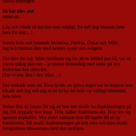
Själva dopdagen.
Så här blev det
:
sömn ok.
Låg och vilade så mycket som möjligt. En tuff dag väntade (inte
bara för mig…)
Sonen kom och hämtade Monicka, Patricia, Oskar och Mille.
Jag och hustrun åkte med hennes syster och svågern.
Det blev lite tajt. Mille bestämde sig för att en bilfärd just då, var en
ytterst tråkig aktivitet – ja nästan dödstråkig med tanke på den
förtvivlan han uttryckte.
(Tur vi inte åkte i den bilen…)
Det verkade som om Tova tyckte att själva dopet var en höjdare hon
kikade och log och såg ut att tycka det hela var väldigt intressant,
hela tiden.
Sedan fick de vuxna för sig att hon inte skulle ha dopklänningen på
sig. Då deppade hon ihop. Trött, kallar föräldrarna det. Hon sov sig
igenom dopkaffet. Mot slutet vaknade hon till lagom till en ny
fotosession. Då skulle dopklänningen på och nära och kära skulle
fotograferas tillsammans med den nydöpta.