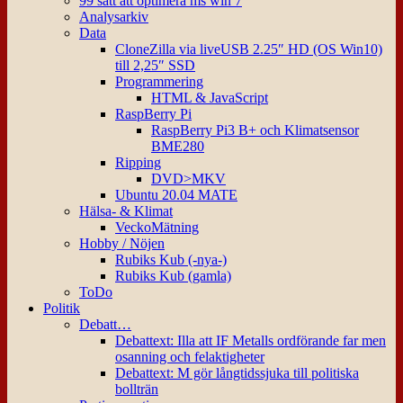
99 sätt att optimera ms win 7
Analysarkiv
Data
CloneZilla via liveUSB 2.25″ HD (OS Win10)
till 2,25″ SSD
Programmering
HTML & JavaScript
RaspBerry Pi
RaspBerry Pi3 B+ och Klimatsensor
BME280
Ripping
DVD>MKV
Ubuntu 20.04 MATE
Hälsa- & Klimat
VeckoMätning
Hobby / Nöjen
Rubiks Kub (-nya-)
Rubiks Kub (gamla)
ToDo
Politik
Debatt…
Debattext: Illa att IF Metalls ordförande far men
osanning och felaktigheter
Debattext: M gör långtidssjuka till politiska
bollträn