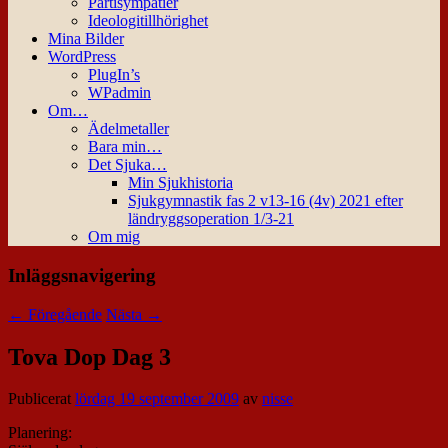
Partisympatier
Ideologitillhörighet
Mina Bilder
WordPress
PlugIn’s
WPadmin
Om…
Ädelmetaller
Bara min…
Det Sjuka…
Min Sjukhistoria
Sjukgymnastik fas 2 v13-16 (4v) 2021 efter
ländryggsoperation 1/3-21
Om mig
Inläggsnavigering
←
Föregående
Nästa
→
Tova Dop Dag 3
Publicerat
lördag 19 september 2009
av
nisse
Planering: