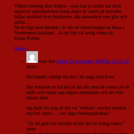
Vilken charmig liten fröken – man kan ju undra hur dom
upplever uppståndelsen kring dopet få vatten på huvudet,
hållas nerlutad över dopfunten, alla människor som glor och
gullar…
Så trevligt med rönnbär i år står de bären knappt att finna i
Norrbottens kustland…så det blir väl snöig vinter då..
Kram Nonna
Svara
↓
nisse
den
tisdag 22 september 2009 kl. 20:32 20
skrev:
Det händer väldigt mycket i de unga små liven
Har funderat en hel del på det där med att somna på ett
ställe och vakna upp någon annanstans och det sker
nästan jämt.
Jag hade för mig att det var ’tvärtom’ mycket rönnbär –
mycket vinter…, vad säger bondepraktikan?
”Är det gott om rönnbär så blir det en sträng vinter.”
samt: