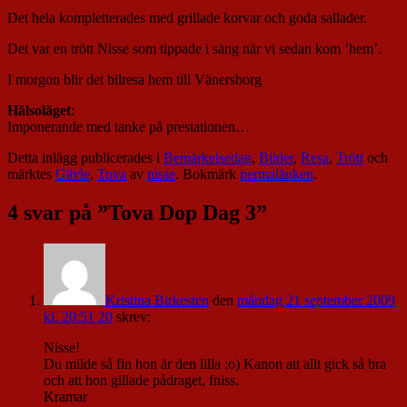
Det hela kompletterades med grillade korvar och goda sallader.
Det var en trött Nisse som tippade i säng när vi sedan kom ’hem’.
I morgon blir det bilresa hem till Vänersborg
Hälsoläget
:
Imponerande med tanke på prestationen…
Detta inlägg publicerades i
Bemärkelsedag
,
Bilder
,
Resa
,
Trött
och
märktes
Gävle
,
Tova
av
nisse
. Bokmärk
permalänken
.
4 svar på ”
Tova Dop Dag 3
”
Kristina Birkesten
den
måndag 21 september 2009
kl. 20:51 20
skrev:
Nisse!
Du milde så fin hon är den lilla :o) Kanon att allt gick så bra
och att hon gillade pådraget, fniss.
Kramar