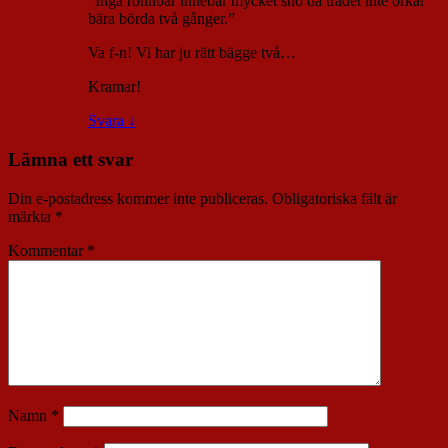
”Inga rönnbär innebär mycket snö då trädet inte orkar
bära börda två gånger.”
Va f-n! Vi har ju rätt bägge två…
Kramar!
Svara
↓
Lämna ett svar
Din e-postadress kommer inte publiceras.
Obligatoriska fält är
märkta
*
Kommentar
*
Namn
*