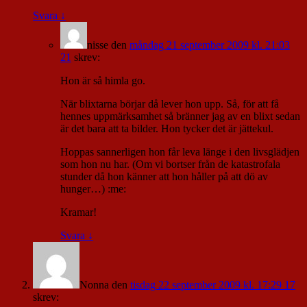
Svara
↓
nisse
den
måndag 21 september 2009 kl. 21:03
21
skrev:
Hon är så himla go.
När blixtarna börjar då lever hon upp. Så, för att få
hennes uppmärksamhet så bränner jag av en blixt sedan
är det bara att ta bilder. Hon tycker det är jättekul.
Hoppas sannerligen hon får leva länge i den livsglädjen
som hon nu har. (Om vi bortser från de katastrofala
stunder då hon känner att hon håller på att dö av
hunger…) :me:
Kramar!
Svara
↓
Nonna
den
tisdag 22 september 2009 kl. 17:29 17
skrev: