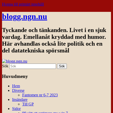
Hoppa till primärt innehåll
blogg.ngn.nu
Tyckande och tänkanden. Livet i en sjuk
vardag. Emellanåt kryddad med humor.
Här avhandlas också lite politik och en
del datatekniska spörsmål
Sök
Huvudmeny
Hem
Diverse
Fantomen nr 6-7 2023
Insändare
Till GP
Sidor