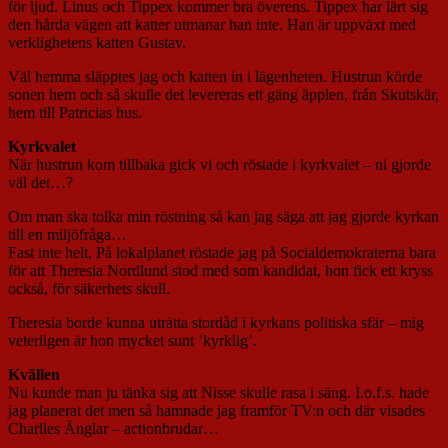
för ljud. Linus och Tippex kommer bra överens. Tippex har lärt sig
den hårda vägen att katter utmanar han inte. Han är uppväxt med
verklighetens katten Gustav.
Väl hemma släpptes jag och katten in i lägenheten. Hustrun körde
sonen hem och så skulle det levereras ett gäng äpplen, från Skutskär,
hem till Patricias hus.
Kyrkvalet
När hustrun kom tillbaka gick vi och röstade i kyrkvalet – ni gjorde
väl det…?
Om man ska tolka min röstning så kan jag säga att jag gjorde kyrkan
till en miljöfråga…
Fast inte helt. På lokalplanet röstade jag på Socialdemokraterna bara
för att Theresia Nordlund stod med som kandidat, hon fick ett kryss
också, för säkerhets skull.
Theresia borde kunna uträtta stordåd i kyrkans politiska sfär – mig
veterligen är hon mycket sunt ’kyrklig’.
Kvällen
Nu kunde man ju tänka sig att Nisse skulle rasa i säng. I.o.f.s. hade
jag planerat det men så hamnade jag framför TV:n och där visades
Charlies Änglar – actionbrudar…