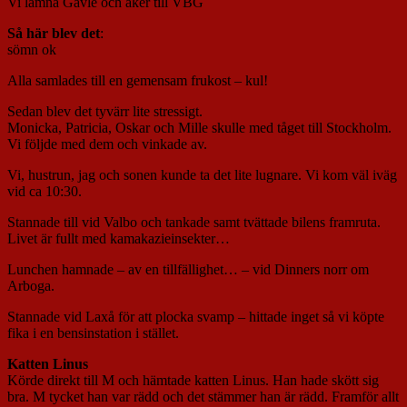
Vi lämna Gävle och åker till VBG
Så här blev det
:
sömn ok
Alla samlades till en gemensam frukost – kul!
Sedan blev det tyvärr lite stressigt.
Monicka, Patricia, Oskar och Mille skulle med tåget till Stockholm.
Vi följde med dem och vinkade av.
Vi, hustrun, jag och sonen kunde ta det lite lugnare. Vi kom väl iväg
vid ca 10:30.
Stannade till vid Valbo och tankade samt tvättade bilens framruta.
Livet är fullt med kamakazieinsekter…
Lunchen hamnade – av en tillfällighet… – vid Dinners norr om
Arboga.
Stannade vid Laxå för att plocka svamp – hittade inget så vi köpte
fika i en bensinstation i stället.
Katten Linus
Körde direkt till M och hämtade katten Linus. Han hade skött sig
bra. M tycket han var rädd och det stämmer han är rädd. Framför allt