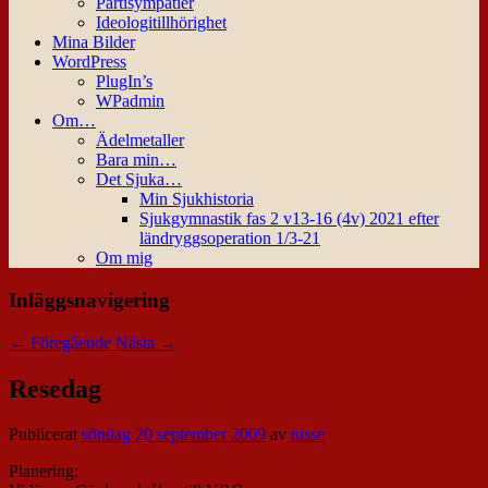
Partisympatier
Ideologitillhörighet
Mina Bilder
WordPress
PlugIn’s
WPadmin
Om…
Ädelmetaller
Bara min…
Det Sjuka…
Min Sjukhistoria
Sjukgymnastik fas 2 v13-16 (4v) 2021 efter
ländryggsoperation 1/3-21
Om mig
Inläggsnavigering
←
Föregående
Nästa
→
Resedag
Publicerat
söndag 20 september 2009
av
nisse
Planering: