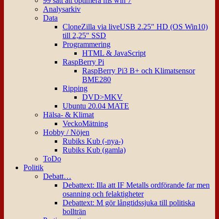
99 sätt att optimera ms win 7
Analysarkiv
Data
CloneZilla via liveUSB 2.25″ HD (OS Win10)
till 2,25″ SSD
Programmering
HTML & JavaScript
RaspBerry Pi
RaspBerry Pi3 B+ och Klimatsensor
BME280
Ripping
DVD>MKV
Ubuntu 20.04 MATE
Hälsa- & Klimat
VeckoMätning
Hobby / Nöjen
Rubiks Kub (-nya-)
Rubiks Kub (gamla)
ToDo
Politik
Debatt…
Debattext: Illa att IF Metalls ordförande far men
osanning och felaktigheter
Debattext: M gör långtidssjuka till politiska
bollträn