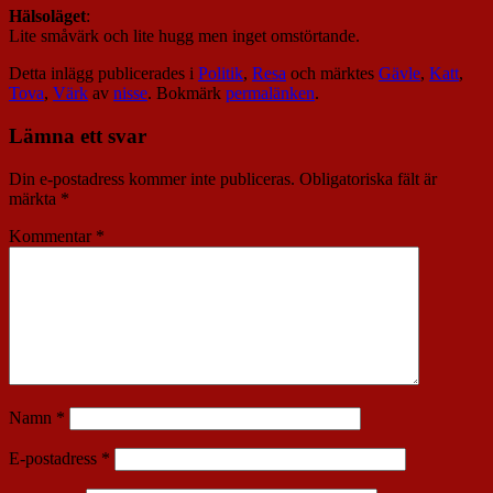
Hälsoläget
:
Lite småvärk och lite hugg men inget omstörtande.
Detta inlägg publicerades i
Politik
,
Resa
och märktes
Gävle
,
Katt
,
Tova
,
Värk
av
nisse
. Bokmärk
permalänken
.
Lämna ett svar
Din e-postadress kommer inte publiceras.
Obligatoriska fält är
märkta
*
Kommentar
*
Namn
*
E-postadress
*