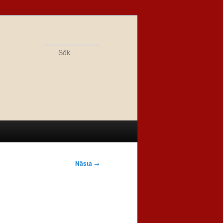
Sök
Nästa
→