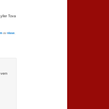
kyller Tova
em
av
nisse
.
å vem