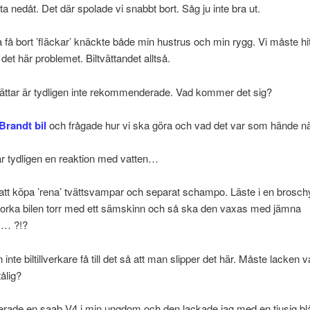
ta nedåt. Det där spolade vi snabbt bort. Såg ju inte bra ut.
a få bort ’fläckar’ knäckte både min hustrus och min rygg. Vi måste hi
det här problemet. Biltvättandet alltså.
ättar är tydligen inte rekommenderade. Vad kommer det sig?
Brandt bil
och frågade hur vi ska göra och vad det var som hände nä
ar tydligen en reaktion med vatten…
att köpa ’rena’ tvättsvampar och separat schampo. Läste i en brosch
torka bilen torr med ett sämskinn och så ska den vaxas med jämna
m… ?!?
 inte biltillverkare få till det så att man slipper det här. Måste lacken 
ålig?
rade en saab V4 i min ungdom och den lackade jag med en tjusig blå