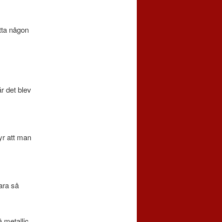
tta någon
r det blev
yr att man
vara så
 metallic