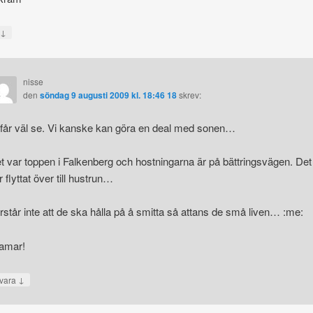
↓
a
nisse
den
söndag 9 augusti 2009 kl. 18:46 18
skrev:
 får väl se. Vi kanske kan göra en deal med sonen…
t var toppen i Falkenberg och hostningarna är på bättringsvägen. Det
r flyttat över till hustrun…
rstår inte att de ska hålla på å smitta så attans de små liven… :me:
amar!
↓
vara