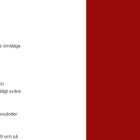
ns ömtåliga
in.
ldigt svåra
 använder
tt och så