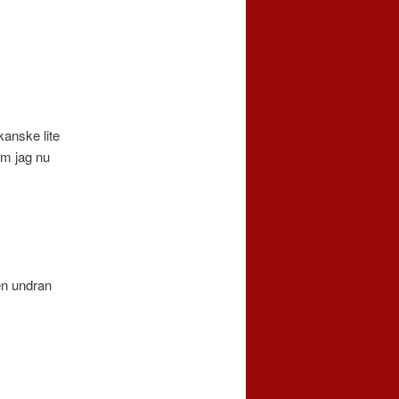
anske lite
 om jag nu
en undran