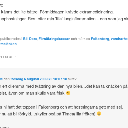
t
:
 känns det lite bättre. Förmiddagen krävde extramedicinering.
upphostningar. Rest efter min ’lilla’ lunginflammation – den som jag s
 publicerades i
Bil
,
Data
,
Försäkringskassan
och märktes
Falkenberg
,
vandrarh
rmalänken
.
ELT SLUT…
”
te
den
torsdag 6 augusti 2009 kl. 18:07 18
skrev:
r ert dilemma med tvättning av den nya bilen…det kan ta knäcken p
lst, även om man skulle vara frisk
 ni haft det toppen i Falkenberg och att hostningarna gett med sej.
r nu att bli förkyld…skyller oxå på Timea(lilla fröken)
kram