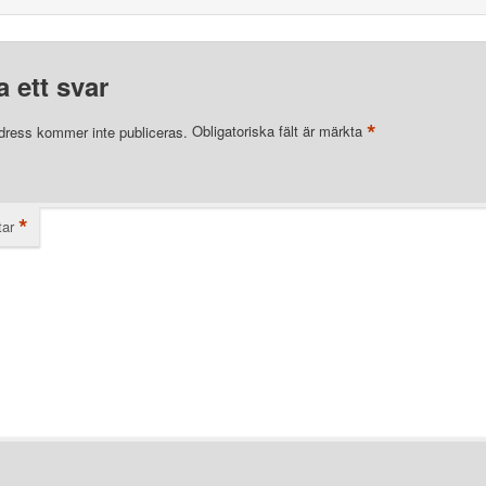
 ett svar
*
dress kommer inte publiceras.
Obligatoriska fält är märkta
*
ar