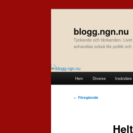
Hoppa
till
primärt
blogg.ngn.nu
innehåll
Tyckande och tänkanden. Livet
avhandlas också lite politik oc
Huvudmeny
Hem
Diverse
Insändare
Inläggsnavigering
←
Föregående
Hel