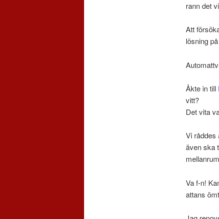
rann det vi
Att försök
lösning på 
Automattv
Åkte in till
vitt?
Det vita v
Vi råddes 
även ska 
mellanru
Va f-n! Kan
attans ömt
Jag renove