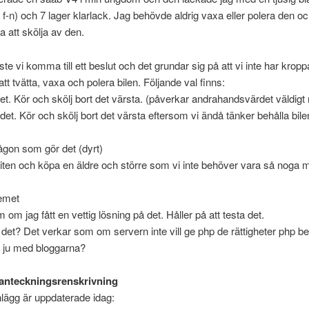
m f-n) och 7 lager klarlack. Jag behövde aldrig vaxa eller polera den oc
a att skölja av den.
e vi komma till ett beslut och det grundar sig på att vi inte har kroppar 
tt tvätta, vaxa och polera bilen. Följande val finns:
 det. Kör och skölj bort det värsta. (påverkar andrahandsvärdet väldigt 
 det. Kör och skölj bort det värsta eftersom vi ändå tänker behålla bilen
någon som gör det (dyrt)
kiten och köpa en äldre och större som vi inte behöver vara så noga 
emet
om jag fått en vettig lösning på det. Håller på att testa det.
ill det? Det verkar som om servern inte vill ge php de rättigheter php 
r ju med bloggarna?
anteckningsrenskrivning
nlägg är uppdaterade idag: