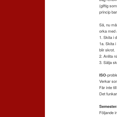
(giftig so
princip bar
Så, nu måst
orka med a
1. Skita i
1a. Skita i
blir skrot.
2. Anlita 
3. Sälja s
ISO
-probl
Verkar som 
Får inte t
Det funka
Semester
Följande i