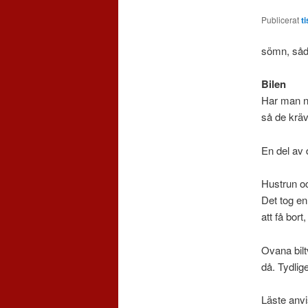
Publicerat
t
sömn, så
Bilen
Har man ny
så de kräv
En del av 
Hustrun oc
Det tog en
att få bort
Ovana bilt
då. Tydlig
Läste anvi