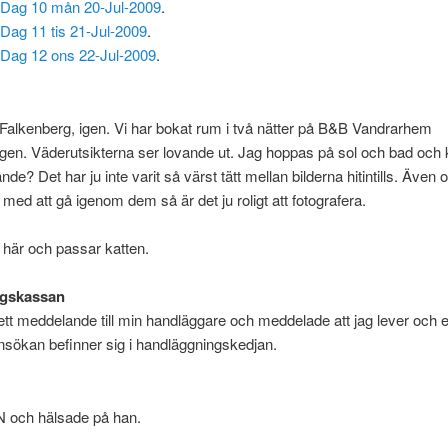
Dag 10 mån 20-Jul-2009
.
Dag 11 tis 21-Jul-2009
.
Dag 12 ons 22-Jul-2009
.
ll Falkenberg, igen. Vi har bokat rum i två nätter på B&B Vandrarhem
en. Väderutsikterna ser lovande ut. Jag hoppas på sol och bad och k
nde? Det har ju inte varit så värst tätt mellan bilderna hitintills. Även
r med att gå igenom dem så är det ju roligt att fotografera.
här och passar katten.
ngskassan
tt meddelande till min handläggare och meddelade att jag lever och 
nsökan befinner sig i handläggningskedjan.
HN och hälsade på han.