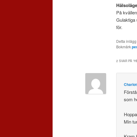
Hälsoläge
På kvällen
Gulaktiga 
för.
Detta inlägg
Bokmärk
pe
2 SVAR PÅ ”
H
Charlot
Förstå
som he
Hoppas
Min tu
Kram 