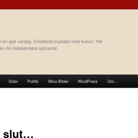
 i en sjuk vardag. Emellanåt kryddad med humor. Här
h en del datatekniska spörsmål
Sidor
Politik
Mina Bilder
WordPress
Om…
t slut…