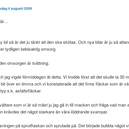
isdag 4 augusti 2009
där…
 bil så är det ju tänkt att den ska skötas. Och nya bilar är ju så atta
er tydligen bebisaktig omsorg.
den omsorgen är tvättning.
h jag vigde förmiddagen åt detta. Vi trodde först att det skulle ta 30 m
 bit över en timma och vi konstaterade att det finns fläckar som är vä
, typ s.k. asfaltsfläckar.
vättare som vi är så måst ju jag gå in till macken och fråga vad man
en krävdes det något starkare än våra löddrande svampar.
sningen på sprutflaskan och sprutade på. Det började bubbla något vi