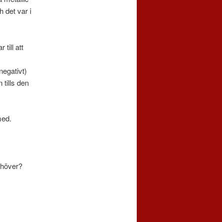
h det var i
till att
negativt)
 tills den
med.
behöver?