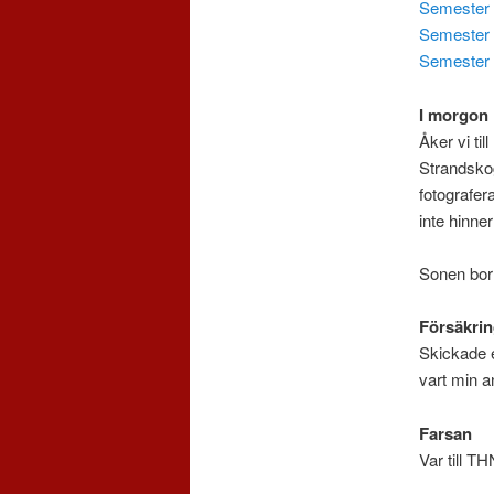
Semester 
Semester 
Semester 
I morgon
Åker vi ti
Strandskog
fotografera
inte hinne
Sonen bor 
Försäkri
Skickade e
vart min a
Farsan
Var till T