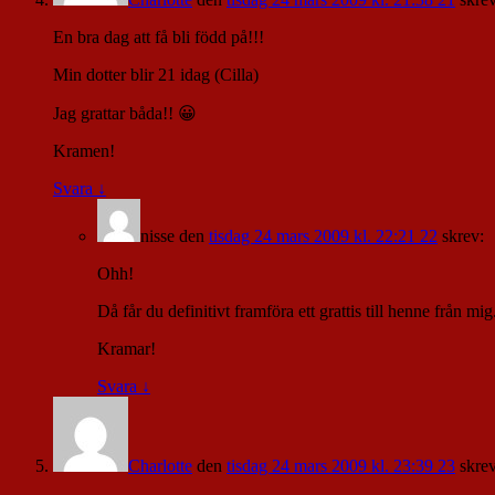
En bra dag att få bli född på!!!
Min dotter blir 21 idag (Cilla)
Jag grattar båda!! 😀
Kramen!
Svara
↓
nisse
den
tisdag 24 mars 2009 kl. 22:21 22
skrev:
Ohh!
Då får du definitivt framföra ett grattis till henne från mi
Kramar!
Svara
↓
Charlotte
den
tisdag 24 mars 2009 kl. 23:39 23
skrev