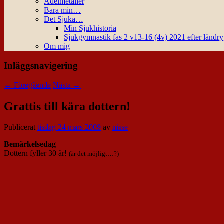
Ädelmetaller
Bara min…
Det Sjuka…
Min Sjukhistoria
Sjukgymnastik fas 2 v13-16 (4v) 2021 efter ländr
Om mig
Inläggsnavigering
←
Föregående
Nästa
→
Grattis till kära dottern!
Publicerat
tisdag 24 mars 2009
av
nisse
Bemärkelsedag
Dottern fyller 30 år!
(är det möjligt…?)