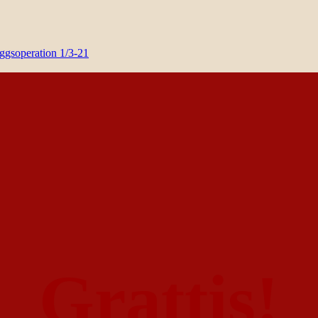
yggsoperation 1/3-21
Grattis!