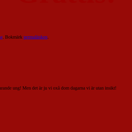
se
. Bokmärk
permalänken
.
rtfarande ung! Men det är ju vi oxå dom dagarna vi är utan insikt!