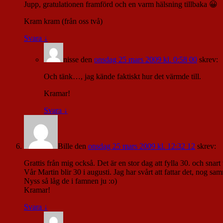
Jupp, gratulationen framförd och en varm hälsning tillbaka 😀
Kram kram (från oss två)
Svara
↓
nisse
den
onsdag 25 mars 2009 kl. 0:58 00
skrev:
Och tänk…, jag kände faktiskt hur det värmde till.
Kramar!
Svara
↓
Bille
den
onsdag 25 mars 2009 kl. 12:32 12
skrev:
Grattis från mig också. Det är en stor dag att fylla 30. och sna
Vår Martin blir 30 i augusti. Jag har svårt att fattar det, nog sa
Nyss så låg de i famnen ju :o)
Kramar!
Svara
↓