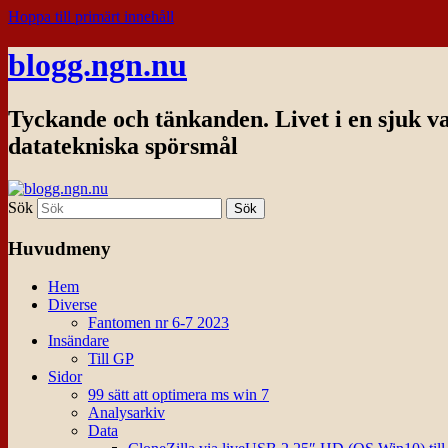
Hoppa till primärt innehåll
blogg.ngn.nu
Tyckande och tänkanden. Livet i en sjuk v
datatekniska spörsmål
Sök
Huvudmeny
Hem
Diverse
Fantomen nr 6-7 2023
Insändare
Till GP
Sidor
99 sätt att optimera ms win 7
Analysarkiv
Data