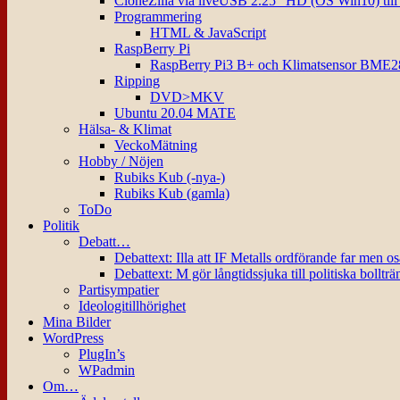
CloneZilla via liveUSB 2.25″ HD (OS Win10) til
Programmering
HTML & JavaScript
RaspBerry Pi
RaspBerry Pi3 B+ och Klimatsensor BME2
Ripping
DVD>MKV
Ubuntu 20.04 MATE
Hälsa- & Klimat
VeckoMätning
Hobby / Nöjen
Rubiks Kub (-nya-)
Rubiks Kub (gamla)
ToDo
Politik
Debatt…
Debattext: Illa att IF Metalls ordförande far men o
Debattext: M gör långtidssjuka till politiska bollträ
Partisympatier
Ideologitillhörighet
Mina Bilder
WordPress
PlugIn’s
WPadmin
Om…