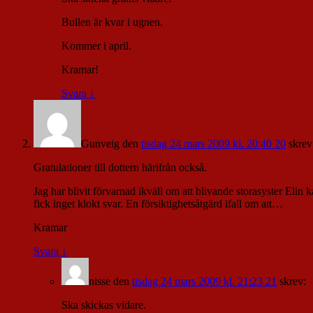
Bullen är kvar i ugnen.
Kommer i april.
Kramar!
Svara
↓
Gunveig
den
tisdag 24 mars 2009 kl. 20:40 20
skrev
Gratulationer till dottern härifrån också.
Jag har blivit förvarnad ikväll om att blivande storasyster Elin 
fick inget klokt svar. En försiktighetsåtgärd ifall om att…
Kramar
Svara
↓
nisse
den
tisdag 24 mars 2009 kl. 21:23 21
skrev:
Ska skickas vidare.