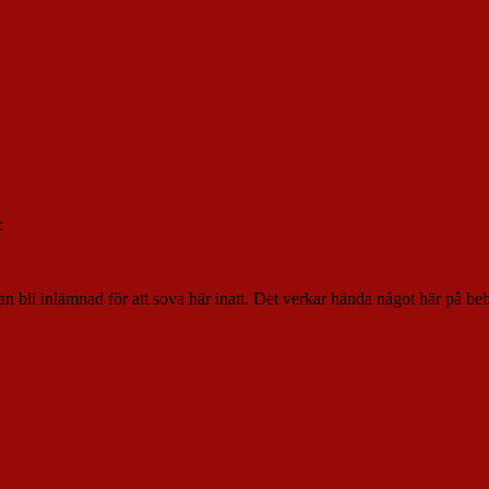
:
kan bli inlämnad för att sova här inatt. Det verkar hända något här på beb