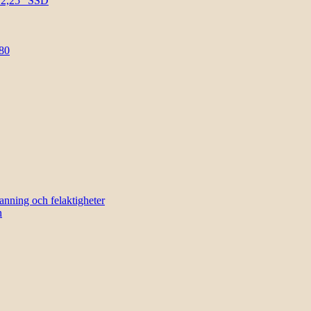
l 2,25″ SSD
80
sanning och felaktigheter
n