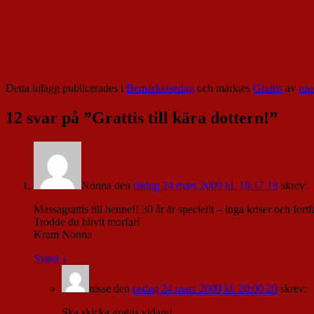
Detta inlägg publicerades i
Bemärkelsedag
och märktes
Grattis
av
nis
12 svar på ”
Grattis till kära dottern!
”
Nonna
den
tisdag 24 mars 2009 kl. 18:17 18
skrev:
Massagrattis till henne!! 30 år är speciellt – inga kriser och fo
Trodde du blivit morfar!
Kram Nonna
Svara
↓
nisse
den
tisdag 24 mars 2009 kl. 20:00 20
skrev:
Ska skicka grattis vidare!