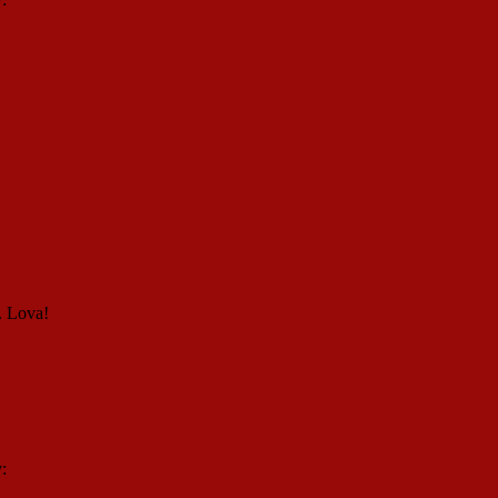
g. Lova!
: