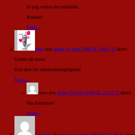
Ja nog verkar det misstänkt…
Kramar!
Svara
↓
imse
den
tisdag 24 mars 2009 kl. 20:41 20
skrev:
Grattis till tösen!
Och tack för släktforskningstipsen!
Svara
↓
nisse
den
tisdag 24 mars 2009 kl. 21:23 21
skrev:
Ska framföras!
Svara
↓
Charlotte
den
tisdag 24 mars 2009 kl. 21:38 21
skrev