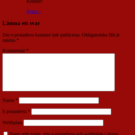
Kramar!
Svara
↓
Lämna ett svar
Din e-postadress kommer inte publiceras.
Obligatoriska fält är
märkta
*
Kommentar
*
Namn
*
E-postadress
*
Webbplats
Spara mitt namn, min e-postadress och webbplats i denna