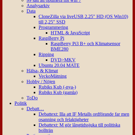
99 sätt att optimera ms win 7
Analysarkiv
Data
CloneZilla via liveUSB 2.25″ HD (OS Win10)
till 2,25″ SSD
Programmering
HTML & JavaScript
RaspBerry Pi
RaspBerry Pi3 B+ och Klimatsensor
BME280
Ripping
DVD>MKV
Ubuntu 20.04 MATE
Hälsa- & Klimat
VeckoMätning
Hobby / Nöjen
Rubiks Kub (-nya-)
Rubiks Kub (gamla)
ToDo
Politik
Debatt…
Debattext: Illa att IF Metalls ordförande far men
osanning och felaktigheter
Debattext: M gör långtidssjuka till politiska
bollträn