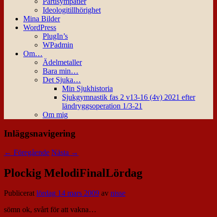
Partisympatier
Ideologitillhörighet
Mina Bilder
WordPress
PlugIn’s
WPadmin
Om…
Ädelmetaller
Bara min…
Det Sjuka…
Min Sjukhistoria
Sjukgymnastik fas 2 v13-16 (4v) 2021 efter
ländryggsoperation 1/3-21
Om mig
Inläggsnavigering
←
Föregående
Nästa
→
Plockig MelodiFinalLördag
Publicerat
lördag 14 mars 2009
av
nisse
sömn ok, svårt för att vakna…