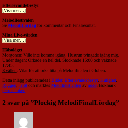
Efterlevandebestyr
[Visa mer…]
Melodifestivalen
Se
MelodiLördag
för kommentar och Finalresultat.
Mina Live-värden
[Visa mer…]
Hälsoläget
Morgonen
: Ville inte komma igång. Hustrun tvingade igång mig.
Under dagen
: Orkade en hel del. Slocknade 15:00 och vaknade
17:45.
Kvällen
: Vilar för att orka titta på Melodifinalen i Globen.
Detta inlägg publicerades i
Bilder
,
Efterlevandebestyr
,
Kulighet
,
Ryggen
,
Trött
och märktes
Melodifestivalen
av
nisse
. Bokmärk
permalänken
.
2 svar på ”
Plockig MelodiFinalLördag
”