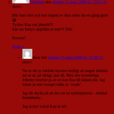
Charlotte
den
söndag 15 mars 2009 kl. 23:01 23
skrev:
Blir bara mer och mer impad av dina alster du en gång gjort
😀
Tycker Kaa var jättesöt!!!
Inte ser babyn uppblåst ut inte!!! Hihi
Kramar!
Svara
↓
nisse
den
söndag 15 mars 2009 kl. 23:38 23
skrev:
Nu är det ju faktiskt mycket möjligt att ungen faktiskt
ser ut så, på riktigt, just då. Men den konstärliga
friheten innebär ju att en kan fixa till sådant där. Jag
måste ju inte tvunget måla av ’exakt’.
Jag får skylla på att det var en nybörjartavla – dubbel
bemärkelse.
Jag tycker också Kaa är söt.