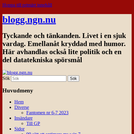
Hoppa till primärt innehåll
blogg.ngn.nu
Tyckande och tänkanden. Livet i en sjuk
vardag. Emellanåt kryddad med humor.
Här avhandlas också lite politik och en
del datatekniska spörsmål
Sök
Huvudmeny
Hem
Diverse
Fantomen nr 6-7 2023
Insändare
Till GP
Sidor