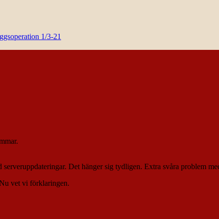
yggsoperation 1/3-21
immar.
serveruppdateringar. Det hänger sig tydligen. Extra svåra problem med
 Nu vet vi förklaringen.