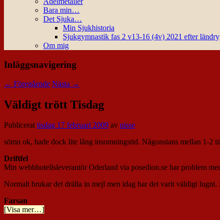
Ädelmetaller
Bara min…
Det Sjuka…
Min Sjukhistoria
Sjukgymnastik fas 2 v13-16 (4v) 2021 efter ländr
Om mig
Inläggsnavigering
←
Föregående
Nästa
→
Väldigt trött Tisdag
Publicerat
tisdag 17 februari 2009
av
nisse
sömn ok, hade dock lite lång insomningstid. Någonstans mellan 1-2 t
Driftfel
Min webbhotellsleverantör Oderland via posedion.se har problem med 
Normalt brukar det drälla in mejl men idag har det varit väldigt lugnt.
Farsan
[Visa mer…]