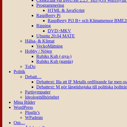
CloneZilla via liveUSB 2.25″ HD (OS Win10) til
Programmering
HTML & JavaScript
RaspBerry Pi
RaspBerry Pi3 B+ och Klimatsensor BME2
Ripping
DVD>MKV
Ubuntu 20.04 MATE
Hälsa- & Klimat
VeckoMätning
Hobby / Nöjen
Rubiks Kub (-nya-)
Rubiks Kub (gamla)
ToDo
Politik
Debatt…
Debattext: Illa att IF Metalls ordförande far men o
Debattext: M gör långtidssjuka till politiska bollträ
Partisympatier
Ideologitillhörighet
Mina Bilder
WordPress
PlugIn’s
WPadmin
Om…