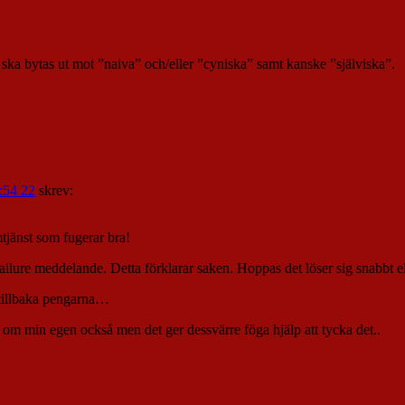
l ska bytas ut mot ”naiva” och/eller ”cyniska” samt kanske ”själviska”.
2:54 22
skrev:
mtjänst som fugerar bra!
failure meddelande. Detta förklarar saken. Hoppas det löser sig snabbt e
å tillbaka pengarna…
g om min egen också men det ger dessvärre föga hjälp att tycka det..