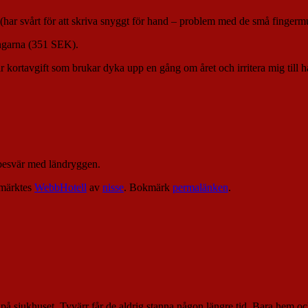
(har svårt för att skriva snyggt för hand – problem med de små fingerm
pengarna (351 SEK).
är kortavgift som brukar dyka upp en gång om året och irritera mig till 
r besvär med ländryggen.
märktes
WebbHotell
av
nisse
. Bokmärk
permalänken
.
r på sjukhuset. Tyvärr får de aldrig stanna någon längre tid. Bara hem oc