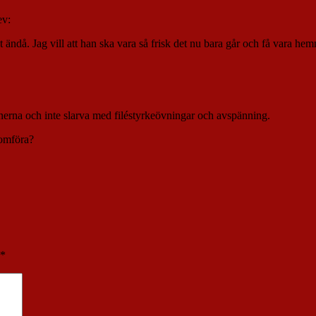
ev:
get ändå. Jag vill att han ska vara så frisk det nu bara går och få vara h
tinerna och inte slarva med filéstyrkeövningar och avspänning.
nomföra?
*