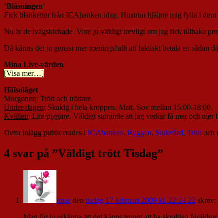
’
Blåsningen
’
Fick blanketter från ICAbanken idag. Hustrun hjälpte mig fylla i dem 
Nu är de ivägskickade. Vore ju väldigt trevligt om jag fick tillbaka 
Då känns det ju genast mer meningsfullt att faktiskt betala en sådan d
Mina Live-värden
[Visa mer…]
Hälsoläget
Morgonen
: Trött och tröttare.
Under dagen
: Skakig i hela kroppen. Matt. Sov mellan 15:00-18:00.
Kvällen
: Lite piggare. Väldigt störande att jag verkar få mer och me
Detta inlägg publicerades i
ICAbanken
,
Ryggen
,
Sjukvård
,
Trött
och 
4 svar på ”
Väldigt trött Tisdag
”
imse
den
tisdag 17 februari 2009 kl. 22:24 22
skrev:
Man får ju erkänna att det känns tryggt att ha skraltiga föräldra