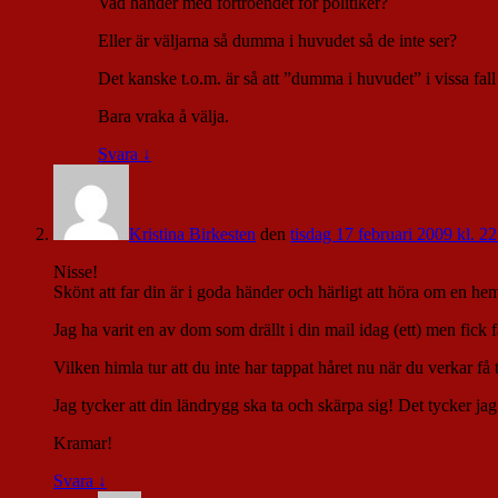
Vad händer med förtroendet för politiker?
Eller är väljarna så dumma i huvudet så de inte ser?
Det kanske t.o.m. är så att ”dumma i huvudet” i vissa fal
Bara vraka å välja.
Svara
↓
Kristina Birkesten
den
tisdag 17 februari 2009 kl. 2
Nisse!
Skönt att far din är i goda händer och härligt att höra om en he
Jag ha varit en av dom som drällt i din mail idag (ett) men fick 
Vilken himla tur att du inte har tappat håret nu när du verkar f
Jag tycker att din ländrygg ska ta och skärpa sig! Det tycker ja
Kramar!
Svara
↓