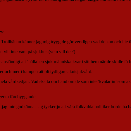
ev:
i Trollhättan känner jag mig trygg de gör verkligen vad de kan och lite ti
 vill inte vara på sjukhus (vem vill det?).
nständigt att ’hålla’ en sjuk människa kvar i sitt hem när de skulle få b
 mer och mer i kampen att bli tydligare akutsjukvård.
l hela vårdkedjan. Vad ska ta om hand om de som inte ’kvalar in’ som ak
.
 verka förebyggande.
 jag inte godkänna. Jag tycker ju att våra folkvalda politiker borde ha b