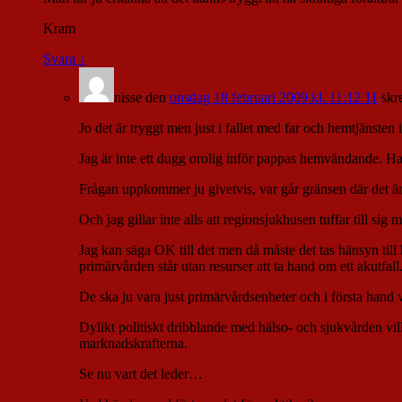
Kram
Svara
↓
nisse
den
onsdag 18 februari 2009 kl. 11:12 11
skr
Jo det är tryggt men just i fallet med far och hemtjänsten 
Jag är inte ett dugg orolig inför pappas hemvändande. Han
Frågan uppkommer ju givetvis, var går gränsen där det är a
Och jag gillar inte alls att regionsjukhusen tuffar till sig
Jag kan säga OK till det men då måste det tas hänsyn til
primärvården står utan resurser att ta hand om ett akutfall
De ska ju vara just primärvårdsenheter och i första hand
Dylikt politiskt dribblande med hälso- och sjukvården vill
marknadskrafterna.
Se nu vart det leder…