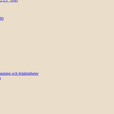
l 2,25″ SSD
80
sanning och felaktigheter
n