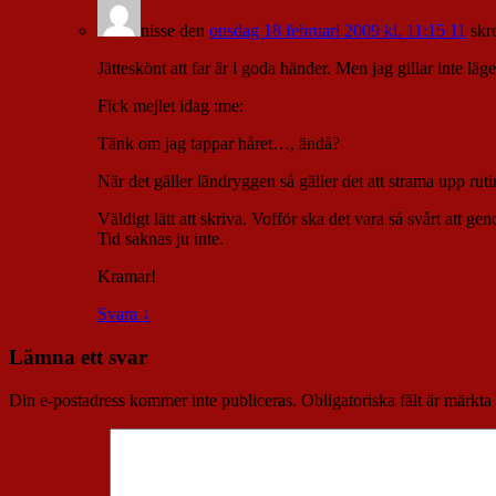
nisse
den
onsdag 18 februari 2009 kl. 11:15 11
skr
Jätteskönt att far är i goda händer. Men jag gillar inte lä
Fick mejlet idag :me:
Tänk om jag tappar håret…, ändå?
När det gäller ländryggen så gäller det att strama upp ru
Väldigt lätt att skriva. Vofför ska det vara så svårt att ge
Tid saknas ju inte.
Kramar!
Svara
↓
Lämna ett svar
Din e-postadress kommer inte publiceras.
Obligatoriska fält är märkta