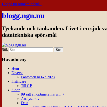
Hoppa till primärt innehåll
blogg.ngn.nu
Tyckande och tänkanden. Livet i en sjuk v
datatekniska spörsmål
Sök
Huvudmeny
Hem
Diverse
Fantomen nr 6-7 2023
Insändare
Till GP
Sidor
99 sätt att optimera ms win 7
Analysarkiv
Data