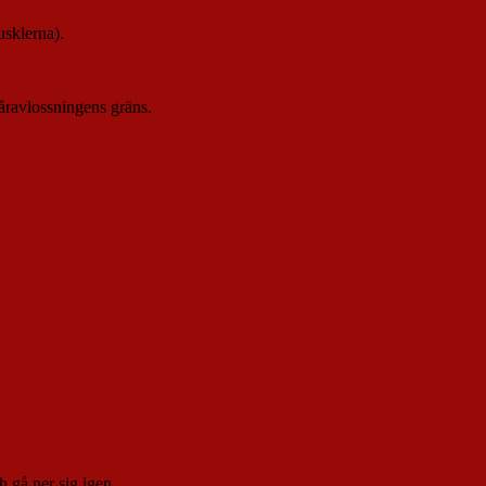
usklerna).
håravlossningens gräns.
h gå ner sig igen.