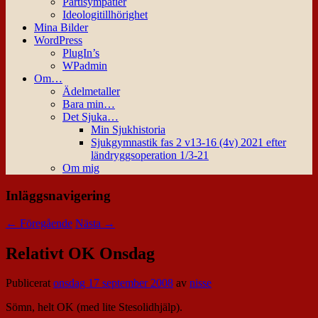
Partisympatier
Ideologitillhörighet
Mina Bilder
WordPress
PlugIn’s
WPadmin
Om…
Ädelmetaller
Bara min…
Det Sjuka…
Min Sjukhistoria
Sjukgymnastik fas 2 v13-16 (4v) 2021 efter
ländryggsoperation 1/3-21
Om mig
Inläggsnavigering
←
Föregående
Nästa
→
Relativt OK Onsdag
Publicerat
onsdag 17 september 2008
av
nisse
Sömn, helt OK (med lite Stesolidhjälp).