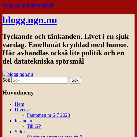
Hoppa till primärt innehåll
blogg.ngn.nu
Tyckande och tänkanden. Livet i en sjuk
vardag. Emellanåt kryddad med humor.
Här avhandlas också lite politik och en
del datatekniska spörsmål
Sök
Huvudmeny
Hem
Diverse
Fantomen nr 6-7 2023
Insändare
Till GP
Sidor