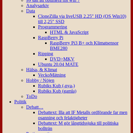
99 sätt att optimera ms win 7
Analysarkiv
Data
CloneZilla via liveUSB 2.25″ HD (OS Win10)
till 2,25″ SSD
Programmering
HTML & JavaScript
RaspBerry Pi
RaspBerry Pi3 B+ och Klimatsensor
BME280
Ripping
DVD>MKV
Ubuntu 20.04 MATE
Hälsa- & Klimat
VeckoMätning
Hobby / Nöjen
Rubiks Kub (-nya-)
Rubiks Kub (gamla)
ToDo
Politik
Debatt…
Debattext: Illa att IF Metalls ordförande far men
osanning och felaktigheter
Debattext: M gör långtidssjuka till politiska
bollträn