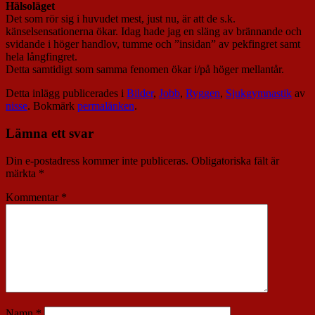
Hälsoläget
Det som rör sig i huvudet mest, just nu, är att de s.k.
känselsensationerna ökar. Idag hade jag en släng av brännande och
svidande i höger handlov, tumme och ”insidan” av pekfingret samt
hela långfingret.
Detta samtidigt som samma fenomen ökar i/på höger mellantår.
Detta inlägg publicerades i
Bilder
,
Jobb
,
Ryggen
,
Sjukgymnastik
av
nisse
. Bokmärk
permalänken
.
Lämna ett svar
Din e-postadress kommer inte publiceras.
Obligatoriska fält är
märkta
*
Kommentar
*
Namn
*