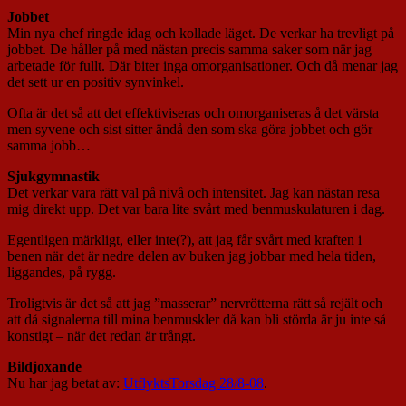
Jobbet
Min nya chef ringde idag och kollade läget. De verkar ha trevligt på
jobbet. De håller på med nästan precis samma saker som när jag
arbetade för fullt. Där biter inga omorganisationer. Och då menar jag
det sett ur en positiv synvinkel.
Ofta är det så att det effektiviseras och omorganiseras å det värsta
men syvene och sist sitter ändå den som ska göra jobbet och gör
samma jobb…
Sjukgymnastik
Det verkar vara rätt val på nivå och intensitet. Jag kan nästan resa
mig direkt upp. Det var bara lite svårt med benmuskulaturen i dag.
Egentligen märkligt, eller inte(?), att jag får svårt med kraften i
benen när det är nedre delen av buken jag jobbar med hela tiden,
liggandes, på rygg.
Troligtvis är det så att jag ”masserar” nervrötterna rätt så rejält och
att då signalerna till mina benmuskler då kan bli störda är ju inte så
konstigt – när det redan är trångt.
Bildjoxande
Nu har jag betat av:
UtflyktsTorsdag 28/8-08
.