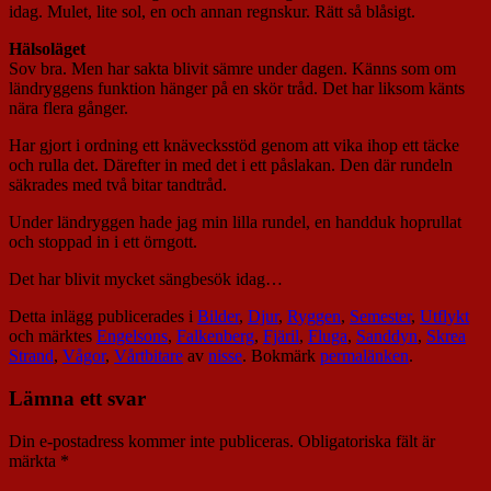
idag. Mulet, lite sol, en och annan regnskur. Rätt så blåsigt.
Hälsoläget
Sov bra. Men har sakta blivit sämre under dagen. Känns som om
ländryggens funktion hänger på en skör tråd. Det har liksom känts
nära flera gånger.
Har gjort i ordning ett knävecksstöd genom att vika ihop ett täcke
och rulla det. Därefter in med det i ett påslakan. Den där rundeln
säkrades med två bitar tandtråd.
Under ländryggen hade jag min lilla rundel, en handduk hoprullat
och stoppad in i ett örngott.
Det har blivit mycket sängbesök idag…
Detta inlägg publicerades i
Bilder
,
Djur
,
Ryggen
,
Semester
,
Utflykt
och märktes
Engelsons
,
Falkenberg
,
Fjäril
,
Fluga
,
Sanddyn
,
Skrea
Strand
,
Vågor
,
Vårtbitare
av
nisse
. Bokmärk
permalänken
.
Lämna ett svar
Din e-postadress kommer inte publiceras.
Obligatoriska fält är
märkta
*