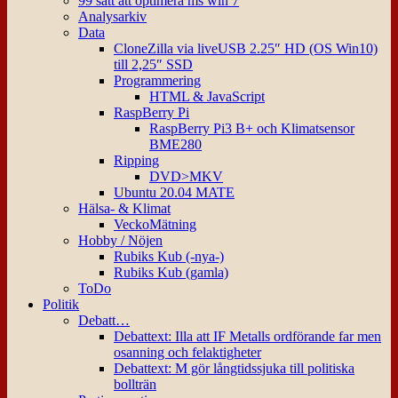
99 sätt att optimera ms win 7
Analysarkiv
Data
CloneZilla via liveUSB 2.25″ HD (OS Win10)
till 2,25″ SSD
Programmering
HTML & JavaScript
RaspBerry Pi
RaspBerry Pi3 B+ och Klimatsensor
BME280
Ripping
DVD>MKV
Ubuntu 20.04 MATE
Hälsa- & Klimat
VeckoMätning
Hobby / Nöjen
Rubiks Kub (-nya-)
Rubiks Kub (gamla)
ToDo
Politik
Debatt…
Debattext: Illa att IF Metalls ordförande far men
osanning och felaktigheter
Debattext: M gör långtidssjuka till politiska
bollträn