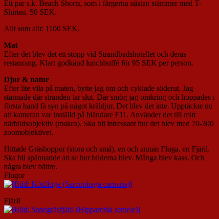
Ett par s.k. Beach Shorts, som i färgerna nästan stämmer med T-
Shirten. 50 SEK.
Allt som allt: 1100 SEK.
Mat
Efter det blev det ett stopp vid Strandbadshotellet och deras
restaurang. Klart godkänd lunchbuffé för 95 SEK per person.
Djur & natur
Efter lite vila på maten, bytte jag om och cyklade söderut. Jag
stannade där stranden tar slut. Där smög jag omkring och hoppades i
första hand få syn på något kräldjur. Det blev det inte. Upptäckte nu
att kameran var inställd på bländare F11. Använder det till mitt
närbildsobjektiv (makro). Ska bli intressant hur det blev med 70-300
zoomobjektivet.
Hittade Gräshoppor (stora och små), en och annan Fluga, en Fjäril.
Ska bli spännande att se hur bilderna blev. Många blev kass. Och
några blev bättre.
Flugor
Fjäril