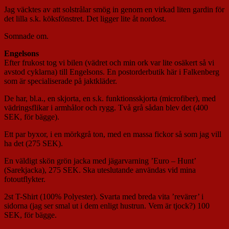
Jag väcktes av att solstrålar smög in genom en virkad liten gardin för
det lilla s.k. köksfönstret. Det ligger lite åt nordost.
Somnade om.
Engelsons
Efter frukost tog vi bilen (vädret och min ork var lite osäkert så vi
avstod cyklarna) till Engelsons. En postorderbutik här i Falkenberg
som är specialiserade på jaktkläder.
De har, bl.a., en skjorta, en s.k. funktionsskjorta (microfiber), med
vädringsflikar i armhålor och rygg. Två grå sådan blev det (400
SEK, för bägge).
Ett par byxor, i en mörkgrå ton, med en massa fickor så som jag vill
ha det (275 SEK).
En väldigt skön grön jacka med jägarvarning ’Euro – Hunt’
(Sarekjacka), 275 SEK. Ska uteslutande användas vid mina
fotoutflykter.
2st T-Shirt (100% Polyester). Svarta med breda vita ’revärer’ i
sidorna (jag ser smal ut i dem enligt hustrun. Vem är tjock?) 100
SEK, för bägge.