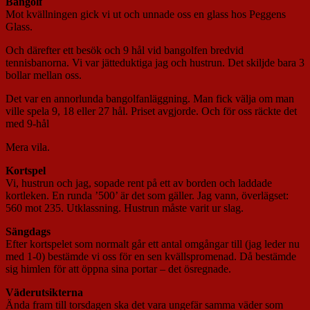
Bangolf
Mot kvällningen gick vi ut och unnade oss en glass hos Peggens
Glass.
Och därefter ett besök och 9 hål vid bangolfen bredvid
tennisbanorna. Vi var jätteduktiga jag och hustrun. Det skiljde bara 3
bollar mellan oss.
Det var en annorlunda bangolfanläggning. Man fick välja om man
ville spela 9, 18 eller 27 hål. Priset avgjorde. Och för oss räckte det
med 9-hål
Mera vila.
Kortspel
Vi, hustrun och jag, sopade rent på ett av borden och laddade
kortleken. En runda ’500’ är det som gäller. Jag vann, överlägset:
560 mot 235. Utklassning. Hustrun måste varit ur slag.
Sängdags
Efter kortspelet som normalt går ett antal omgångar till (jag leder nu
med 1-0) bestämde vi oss för en sen kvällspromenad. Då bestämde
sig himlen för att öppna sina portar – det ösregnade.
Väderutsikterna
Ända fram till torsdagen ska det vara ungefär samma väder som