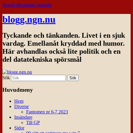
Hoppa till primärt innehåll
blogg.ngn.nu
Tyckande och tänkanden. Livet i en sjuk
vardag. Emellanåt kryddad med humor.
Här avhandlas också lite politik och en
del datatekniska spörsmål
Sök
Huvudmeny
Hem
Diverse
Fantomen nr 6-7 2023
Insändare
Till GP
Sidor