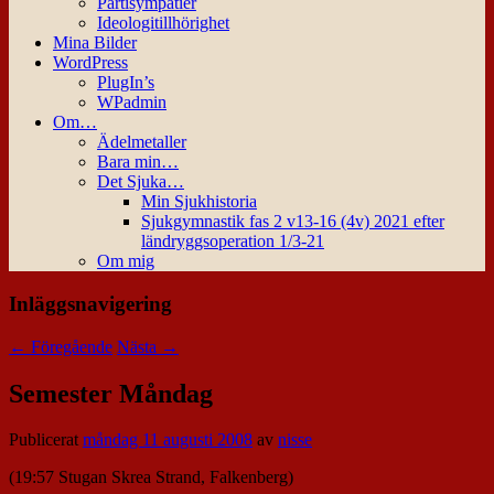
Partisympatier
Ideologitillhörighet
Mina Bilder
WordPress
PlugIn’s
WPadmin
Om…
Ädelmetaller
Bara min…
Det Sjuka…
Min Sjukhistoria
Sjukgymnastik fas 2 v13-16 (4v) 2021 efter
ländryggsoperation 1/3-21
Om mig
Inläggsnavigering
←
Föregående
Nästa
→
Semester Måndag
Publicerat
måndag 11 augusti 2008
av
nisse
(19:57 Stugan Skrea Strand, Falkenberg)