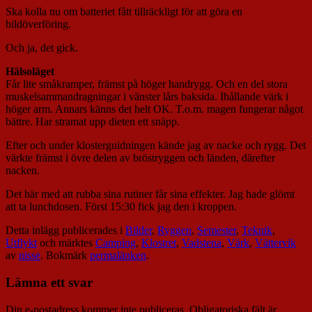
Ska kolla nu om batteriet fått tillräckligt för att göra en
bildöverföring.
Och ja, det gick.
Hälsoläget
Får lite småkramper, främst på höger handrygg. Och en del stora
muskelsammandragningar i vänster lårs baksida. Ihållande värk i
höger arm. Annars känns det helt OK. T.o.m. magen fungerar något
bättre. Har stramat upp dieten ett snäpp.
Efter och under klosterguidningen kände jag av nacke och rygg. Det
värkte främst i övre delen av bröstryggen och länden, därefter
nacken.
Det här med att rubba sina rutiner får sina effekter. Jag hade glömt
att ta lunchdosen. Först 15:30 fick jag den i kroppen.
Detta inlägg publicerades i
Bilder
,
Ryggen
,
Semester
,
Teknik
,
Utflykt
och märktes
Camping
,
Klostret
,
Vadstena
,
Värk
,
Vättervik
av
nisse
. Bokmärk
permalänken
.
Lämna ett svar
Din e-postadress kommer inte publiceras.
Obligatoriska fält är