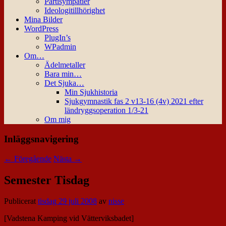
Partisympatier
Ideologitillhörighet
Mina Bilder
WordPress
PlugIn’s
WPadmin
Om…
Ädelmetaller
Bara min…
Det Sjuka…
Min Sjukhistoria
Sjukgymnastik fas 2 v13-16 (4v) 2021 efter
ländryggsoperation 1/3-21
Om mig
Inläggsnavigering
←
Föregående
Nästa
→
Semester Tisdag
Publicerat
tisdag 29 juli 2008
av
nisse
[Vadstena Kamping vid Vätterviksbadet]