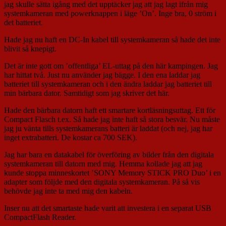
jag skulle sätta igång med det upptäcker jag att jag lagt ifrån mig
systemkameran med powerknappen i läge ’On’. Inge bra, 0 ström i
det batteriet.
Hade jag nu haft en DC-In kabel till systemkameran så hade det inte
blivit så knepigt.
Det är inte gott om ’offentliga’ EL-uttag på den här kampingen. Jag
har hittat två. Just nu använder jag bägge. I den ena laddar jag
batteriet till systemkameran och i den ändra laddar jag batteriet till
min bärbara dator. Samtidigt som jag skriver det här.
Hade den bärbara datorn haft ett smartare kortläsningsuttag. Ett för
Compact Flasch t.ex. Så hade jag inte haft så stora besvär. Nu måste
jag ju vänta tills systemkamerans batteri är laddat (och nej, jag har
inget extrabatteri. De kostar ca 700 SEK).
Jag har bara en datakabel för överföring av bilder från den digitala
systemkameran till datorn med mig. Hemma kollade jag att jag
kunde stoppa minneskortet ’SONY Memory STICK PRO Duo’ i en
adapter som följde med den digitala systemkameran. På så vis
behövde jag inte ta med mig den kabeln.
Inser nu att det smartaste hade varit att investera i en separat USB
CompactFlash Reader.