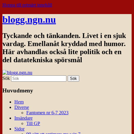
Hoppa till primärt innehåll
blogg.ngn.nu
Tyckande och tänkanden. Livet i en sjuk
vardag. Emellanåt kryddad med humor.
Här avhandlas också lite politik och en
del datatekniska spörsmål
Sök
Huvudmeny
Hem
Diverse
Fantomen nr 6-7 2023
Insändare
Till GP
Sidor