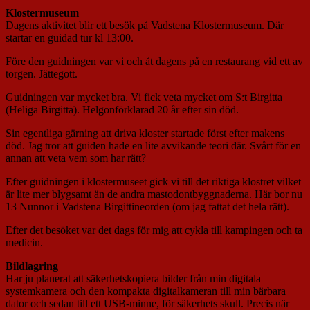
Klostermuseum
Dagens aktivitet blir ett besök på Vadstena Klostermuseum. Där
startar en guidad tur kl 13:00.
Före den guidningen var vi och åt dagens på en restaurang vid ett av
torgen. Jättegott.
Guidningen var mycket bra. Vi fick veta mycket om S:t Birgitta
(Heliga Birgitta). Helgonförklarad 20 år efter sin död.
Sin egentliga gärning att driva kloster startade först efter makens
död. Jag tror att guiden hade en lite avvikande teori där. Svårt för en
annan att veta vem som har rätt?
Efter guidningen i klostermuseet gick vi till det riktiga klostret vilket
är lite mer blygsamt än de andra mastodontbyggnaderna. Här bor nu
13 Nunnor i Vadstena Birgittineorden (om jag fattat det hela rätt).
Efter det besöket var det dags för mig att cykla till kampingen och ta
medicin.
Bildlagring
Har ju planerat att säkerhetskopiera bilder från min digitala
systemkamera och den kompakta digitalkameran till min bärbara
dator och sedan till ett USB-minne, för säkerhets skull. Precis när