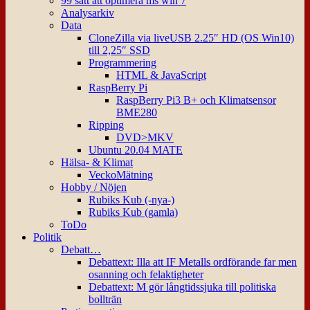
99 sätt att optimera ms win 7
Analysarkiv
Data
CloneZilla via liveUSB 2.25″ HD (OS Win10)
till 2,25″ SSD
Programmering
HTML & JavaScript
RaspBerry Pi
RaspBerry Pi3 B+ och Klimatsensor
BME280
Ripping
DVD>MKV
Ubuntu 20.04 MATE
Hälsa- & Klimat
VeckoMätning
Hobby / Nöjen
Rubiks Kub (-nya-)
Rubiks Kub (gamla)
ToDo
Politik
Debatt…
Debattext: Illa att IF Metalls ordförande far men
osanning och felaktigheter
Debattext: M gör långtidssjuka till politiska
bollträn