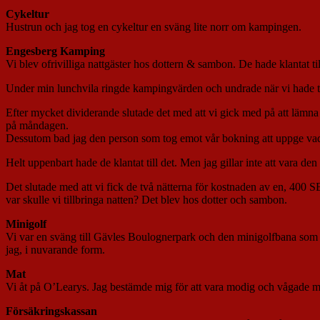
Cykeltur
Hustrun och jag tog en cykeltur en sväng lite norr om kampingen.
Engesberg Kamping
Vi blev ofrivilliga nattgäster hos dottern & sambon. De hade klantat til
Under min lunchvila ringde kampingvärden och undrade när vi hade tänkt
Efter mycket dividerande slutade det med att vi gick med på att lämna s
på måndagen.
Dessutom bad jag den person som tog emot vår bokning att uppge vad 
Helt uppenbart hade de klantat till det. Men jag gillar inte att vara den p
Det slutade med att vi fick de två nätterna för kostnaden av en, 400 S
var skulle vi tillbringa natten? Det blev hos dotter och sambon.
Minigolf
Vi var en sväng till Gävles Boulognerpark och den minigolfbana som finn
jag, i nuvarande form.
Mat
Vi åt på O’Learys. Jag bestämde mig för att vara modig och vågade 
Försäkringskassan