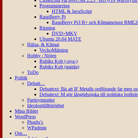
CloneZilla via liveUSB 2.25″ HD (OS Win10) til
Programmering
HTML & JavaScript
RaspBerry Pi
RaspBerry Pi3 B+ och Klimatsensor BME2
Ripping
DVD>MKV
Ubuntu 20.04 MATE
Hälsa- & Klimat
VeckoMätning
Hobby / Nöjen
Rubiks Kub (-nya-)
Rubiks Kub (gamla)
ToDo
Politik
Debatt…
Debattext: Illa att IF Metalls ordförande far men o
Debattext: M gör långtidssjuka till politiska bollträ
Partisympatier
Ideologitillhörighet
Mina Bilder
WordPress
PlugIn’s
WPadmin
Om…