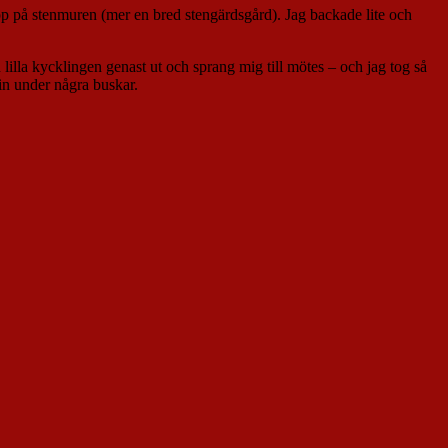
 upp på stenmuren (mer en bred stengärdsgård). Jag backade lite och
 lilla kycklingen genast ut och sprang mig till mötes – och jag tog så
in under några buskar.