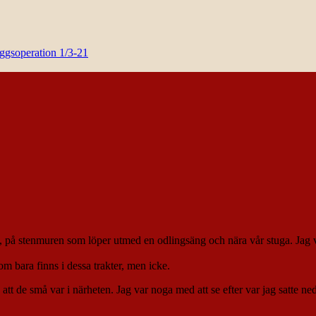
yggsoperation 1/3-21
på stenmuren som löper utmed en odlingsäng och nära vår stuga. Jag var 
m bara finns i dessa trakter, men icke.
 att de små var i närheten. Jag var noga med att se efter var jag satte