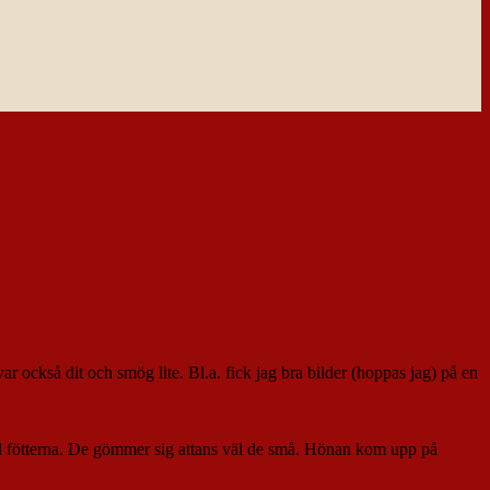
också dit och smög lite. Bl.a. fick jag bra bilder (hoppas jag) på en
 ned fötterna. De gömmer sig attans väl de små. Hönan kom upp på