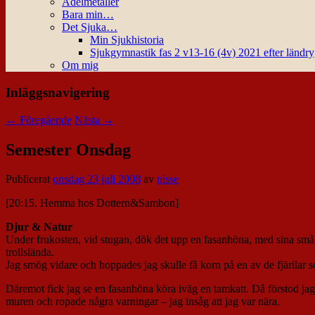
Ädelmetaller
Bara min…
Det Sjuka…
Min Sjukhistoria
Sjukgymnastik fas 2 v13-16 (4v) 2021 efter ländr
Om mig
Inläggsnavigering
←
Föregående
Nästa
→
Semester Onsdag
Publicerat
onsdag 23 juli 2008
av
nisse
[20:15. Hemma hos Dottern&Sambon]
Djur & Natur
Under frukosten, vid stugan, dök det upp en fasanhöna, med sina små, 
trollslända.
Jag smög vidare och hoppades jag skulle få korn på en av de fjärilar so
Däremot fick jag se en fasanhöna köra iväg en tamkatt. Då förstod jag
muren och ropade några varningar – jag insåg att jag var nära.