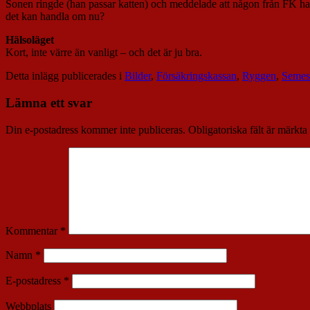
Sonen ringde (han passar katten) och meddelade att någon från FK had
det kan handla om nu?
Hälsoläget
Kort, inte värre än vanligt – och det är ju bra.
Detta inlägg publicerades i
Bilder
,
Försäkringskassan
,
Ryggen
,
Semes
Lämna ett svar
Din e-postadress kommer inte publiceras.
Obligatoriska fält är märkta
Kommentar
*
Namn
*
E-postadress
*
Webbplats