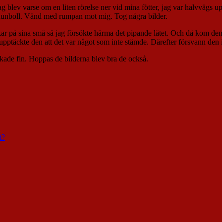
 Jag blev varse om en liten rörelse ner vid mina fötter, jag var halvvägs
iten dunboll. Vänd med rumpan mot mig. Tog några bilder.
ckar på sina små så jag försökte härma det pipande lätet. Och då kom den
pptäckte den att det var något som inte stämde. Därefter försvann den 
kade fin. Hoppas de bilderna blev bra de också.