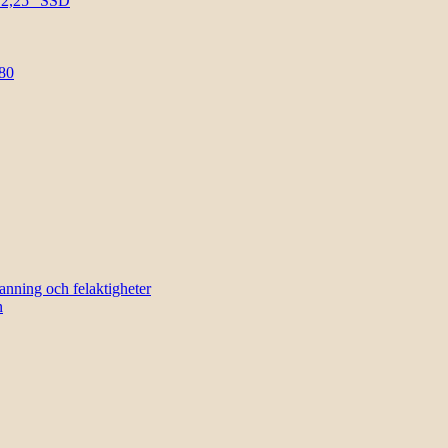
l 2,25″ SSD
80
sanning och felaktigheter
n