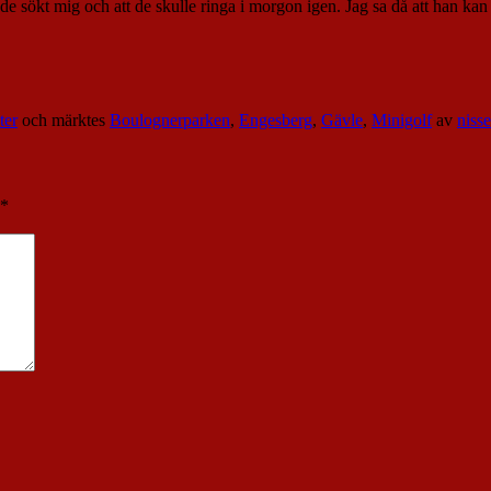
e sökt mig och att de skulle ringa i morgon igen. Jag sa då att han k
ter
och märktes
Boulognerparken
,
Engesberg
,
Gävle
,
Minigolf
av
nisse
*