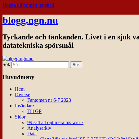
Hoppa till primärt innehåll
blogg.ngn.nu
Tyckande och tänkanden. Livet i en sjuk v
datatekniska spörsmål
Sök
Huvudmeny
Hem
Diverse
Fantomen nr 6-7 2023
Insändare
Till GP
Sidor
99 sätt att optimera ms win 7
Analysarkiv
Data