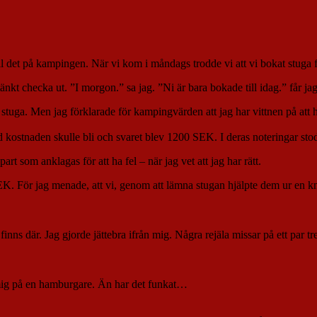
l det på kampingen. När vi kom i måndags trodde vi att vi bokat stuga för
 checka ut. ”I morgon.” sa jag. ”Ni är bara bokade till idag.” får jag t
tuga. Men jag förklarade för kampingvärden att jag har vittnen på att han
kostnaden skulle bli och svaret blev 1200 SEK. I deras noteringar st
art som anklagas för att ha fel – när jag vet att jag har rätt.
EK. För jag menade, att vi, genom att lämna stugan hjälpte dem ur en kn
s där. Jag gjorde jättebra ifrån mig. Några rejäla missar på ett par tre 
mig på en hamburgare. Än har det funkat…