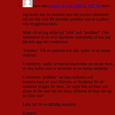
nisse
den
torsdag 26 juni 2008 kl. 0:07 00
skrev:
Jag skulle inte ha problem med det positiva tänkandet
om det inte vore för idiotiska politiker som är å pillar i
våra trygghetssystem.
Märk väl att jag skiljer på ”våra” och ”politiker”. Om
människan är en art (i djurrikets systematik) så kan jag
lätt dela upp det i underarter.
’Politiker’ ÄR en underart och alla ’andra’ är en annan
underart.
Underarten ’andra’ är mycket medvetna om att det finns
en stor helhet som är beroende av en massa smådelar.
Underarten ’politiker’ ser bara helheten och
kännetecknas av total frånvaro av förståelse för att
smådelar bygger det stora. De utgår från att fixar och
grejar de lite med det där stora, helheten så fixar det sig
ju! Eller hur?
I alla fall för en tillfällig majoritet.
Kramar!