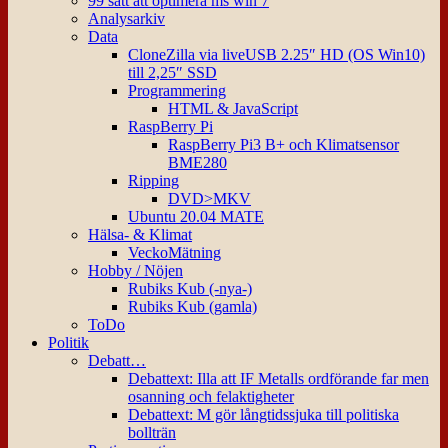
99 sätt att optimera ms win 7
Analysarkiv
Data
CloneZilla via liveUSB 2.25″ HD (OS Win10)
till 2,25″ SSD
Programmering
HTML & JavaScript
RaspBerry Pi
RaspBerry Pi3 B+ och Klimatsensor
BME280
Ripping
DVD>MKV
Ubuntu 20.04 MATE
Hälsa- & Klimat
VeckoMätning
Hobby / Nöjen
Rubiks Kub (-nya-)
Rubiks Kub (gamla)
ToDo
Politik
Debatt…
Debattext: Illa att IF Metalls ordförande far men
osanning och felaktigheter
Debattext: M gör långtidssjuka till politiska
bollträn