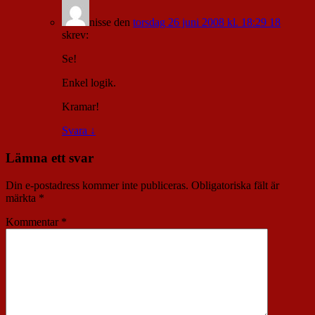
nisse
den
torsdag 26 juni 2008 kl. 18:29 18
skrev:
Se!
Enkel logik.
Kramar!
Svara
↓
Lämna ett svar
Din e-postadress kommer inte publiceras.
Obligatoriska fält är
märkta
*
Kommentar
*