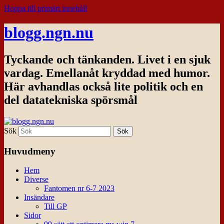
Hoppa till primärt innehåll
blogg.ngn.nu
Tyckande och tänkanden. Livet i en sjuk
vardag. Emellanåt kryddad med humor.
Här avhandlas också lite politik och en
del datatekniska spörsmål
Sök
Huvudmeny
Hem
Diverse
Fantomen nr 6-7 2023
Insändare
Till GP
Sidor