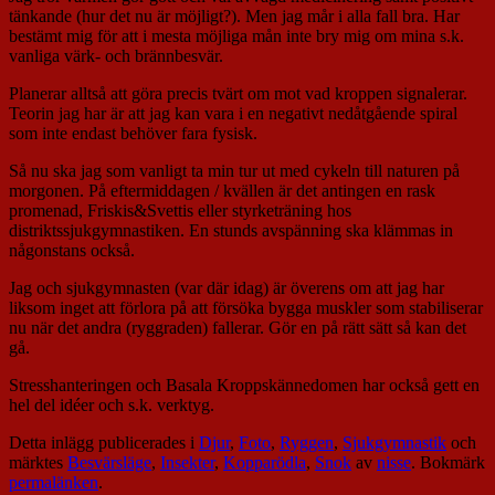
tänkande (hur det nu är möjligt?). Men jag mår i alla fall bra. Har
bestämt mig för att i mesta möjliga mån inte bry mig om mina s.k.
vanliga värk- och brännbesvär.
Planerar alltså att göra precis tvärt om mot vad kroppen signalerar.
Teorin jag har är att jag kan vara i en negativt nedåtgående spiral
som inte endast behöver fara fysisk.
Så nu ska jag som vanligt ta min tur ut med cykeln till naturen på
morgonen. På eftermiddagen / kvällen är det antingen en rask
promenad, Friskis&Svettis eller styrketräning hos
distriktssjukgymnastiken. En stunds avspänning ska klämmas in
någonstans också.
Jag och sjukgymnasten (var där idag) är överens om att jag har
liksom inget att förlora på att försöka bygga muskler som stabiliserar
nu när det andra (ryggraden) fallerar. Gör en på rätt sätt så kan det
gå.
Stresshanteringen och Basala Kroppskännedomen har också gett en
hel del idéer och s.k. verktyg.
Detta inlägg publicerades i
Djur
,
Foto
,
Ryggen
,
Sjukgymnastik
och
märktes
Besvärsläge
,
Insekter
,
Kopparödla
,
Snok
av
nisse
. Bokmärk
permalänken
.