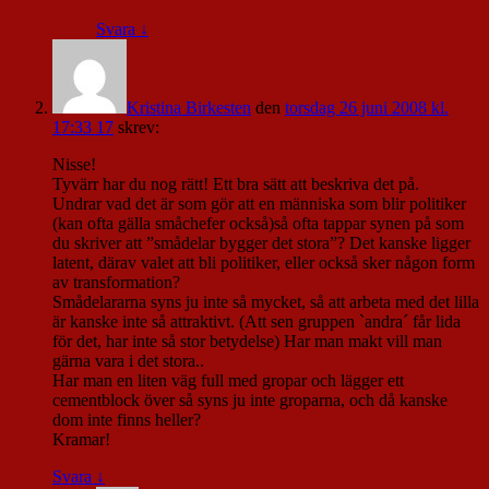
Svara
↓
Kristina Birkesten
den
torsdag 26 juni 2008 kl.
17:33 17
skrev:
Nisse!
Tyvärr har du nog rätt! Ett bra sätt att beskriva det på.
Undrar vad det är som gör att en människa som blir politiker
(kan ofta gälla småchefer också)så ofta tappar synen på som
du skriver att ”smådelar bygger det stora”? Det kanske ligger
latent, därav valet att bli politiker, eller också sker någon form
av transformation?
Smådelararna syns ju inte så mycket, så att arbeta med det lilla
är kanske inte så attraktivt. (Att sen gruppen `andra´ får lida
för det, har inte så stor betydelse) Har man makt vill man
gärna vara i det stora..
Har man en liten väg full med gropar och lägger ett
cementblock över så syns ju inte groparna, och då kanske
dom inte finns heller?
Kramar!
Svara
↓