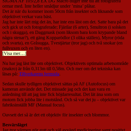
SIGMA AF 105/2,8 EX DG Macro duger inte till att fotografera
ormar med. Inte heller smådjur under ’mina’ plåtar.
Det är när du kommer inom 50cm från insekter och liknande som
objektivet verkar vara bäst.
Jag har inte lärt mig det än, har inte ens läst om det. Satte bara på det
och gick ut och fotograferade; Fjärilar (6 arter), Smultron (i solsken
och i skugga), en Daggmask (som liksom bara kom krypande bland
några stenar?), ett gäng Kopparödlor (3 olika ställen), Myror (röda
och svarta), en Gråsugga, Tvestjärtar (tror jag) och två snokar (en
fullvuxen och en liten en).
[Visa mer…]
Nu har jag läst lite om objektivet. Objektivets optimala arbetsområde
(makro) är från 0,313m till 0,58m. Och mer om det tekniska kan
läsas på:
Tillverkarens hemsida
.
Sedan skulle tydligen objektivet sättas på AF (Autofocus) om
kameran använde det. Det missade jag och det kan vara en
anledning till att jag inte fick höjdarresultat. Det lät äna som om
motorn fick jobba lite i motstånd. Och så var det ju – objektivet var
fabriksinställt MF (Manual focus).
Oavsett det så är det ett objektiv för insekter och blommor.
Besvärsläget
Jag tror värmen gör gott och väl avvägd medicinering samt positivt