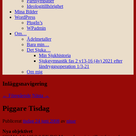
Partisympatier
Ideologitillhörighet
Mina Bilder
WordPress
PlugIn’s
WPadmin
Om…
Ädelmetaller
Bara min…
Det Sjuka…
Min Sjukhistoria
Sjukgymnastik fas 2 v13-16 (4v) 2021 efter
ländryggsoperation 1/3-21
Om mig
Inläggsnavigering
←
Föregående
Nästa
→
Piggare Tisdag
Publicerat
tisdag 24 juni 2008
av
nisse
Nya objektivet