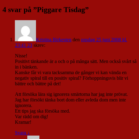
4 svar på ”
Piggare Tisdag
”
Kristina Birkesten
den
onsdag 25 juni 2008 kl.
23:41 23
skrev:
Nisse!
Positivt tänkande är a och o på många sätt. Men också svårt så
in i bänken.
Kanske får vi vara tacksamma de gånger vi kan vända en
negativ spiral till en positiv spiral? Förhoppningsvis blir vi
bättre och bättre på det!
Att försöka lära sig ignorera smärtorna har jag inte prövat.
Jag har försökt tänka bort dom eller avleda dom men inte
ignorera.
Ett tips jag ska försöka med.
Var rädd om dig!
Kramar!
Svara
↓