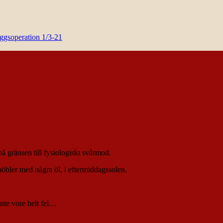
yggsoperation 1/3-21
 gränsen till fysiologiskt svårmod.
öbler med några öl, i eftermiddagssolen.
 inte vore helt fel…