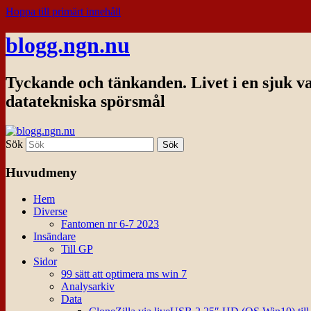
Hoppa till primärt innehåll
blogg.ngn.nu
Tyckande och tänkanden. Livet i en sjuk v
datatekniska spörsmål
Sök
Huvudmeny
Hem
Diverse
Fantomen nr 6-7 2023
Insändare
Till GP
Sidor
99 sätt att optimera ms win 7
Analysarkiv
Data