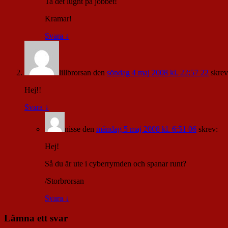
Ta det lugnt på jobbet!
Kramar!
Svara
↓
lillbrorsan
den
söndag 4 maj 2008 kl. 22:57 22
skrev
Hej!!
Svara
↓
nisse
den
måndag 5 maj 2008 kl. 6:51 06
skrev:
Hej!
Så du är ute i cyberrymden och spanar runt?
/Storbrorsan
Svara
↓
Lämna ett svar