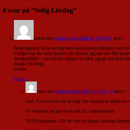
4 svar på ”
Solig Lördag
”
nonna
den
söndag 4 maj 2008 kl. 16:10 16
skrev:
Balkongpartyt lät ju trevligt men som konstant tillstånd vore det
I helgen har det varit nyktert och vilsamt, jag har tom låtit pl
färdigladdade – om det inte hjälper så måste jag gå och byta ut
Ringla försiktigt
Nonna
Svara
↓
nisse
den
söndag 4 maj 2008 kl. 18:31 18
skrev:
Sant. Även om en sak är rolig förs stunden så skulle en ev
Vi ser ju hur det går för en del s.k. superkändisar.
TENS-apparaten. Går det inte att stoppa i vanliga batterie