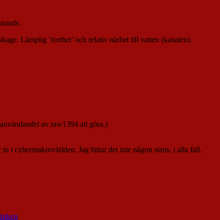
nnande.
ge. Lämplig ’torrhet’ och relativ närhet till vatten (kanalen).
ot användandet av raw1394 att göra.)
 i cybermakrovärlden. Jag hittar det inte någon stans, i alla fall.
änken
.