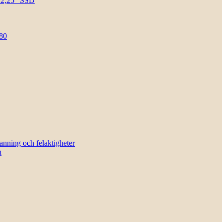
l 2,25″ SSD
80
sanning och felaktigheter
n