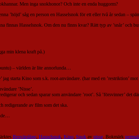
 snokhannar. Men inga snokhonor? Och inte en enda huggorm?
denna ’höjd’ såg en person en Hasselsnok för ett eller två år sedan – spä
nna finnas Hasselsnok. Om den nu finns kvar? Rätt typ av ’snår’ och buska
ga min klena kraft på.)
buntu) – världen är lite annorlunda…
e’ jag starta Kino som s.k. root-användare. (har med en ’restriktion’ m
användare ’Nisse’.
igerar och sedan sparar som användare ’root’. Så ’försvinner’ det där in
ch redigerande av film som det ska.
ande…
ärktes
Besvärsläge
,
Hasselsnok
,
Kino
,
Snok
av
nisse
. Bokmärk
permal