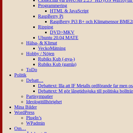
CloneZilla via liveUSB 2.25″ HD (OS Win10) til
Programmering
HTML & JavaScript
RaspBerry Pi
RaspBerry Pi3 B+ och Klimatsensor BME2
Ripping
DVD>MKV
Ubuntu 20.04 MATE
Hälsa- & Klimat
VeckoMätning
Hobby / Nöjen
Rubiks Kub (-nya-)
Rubiks Kub (gamla)
ToDo
Politik
Debatt…
Debattext: Illa att IF Metalls ordförande far men o
Debattext: M gör långtidssjuka till politiska bollträ
Partisympatier
Ideologitillhörighet
Mina Bilder
WordPress
PlugIn’s
WPadmin
Om…