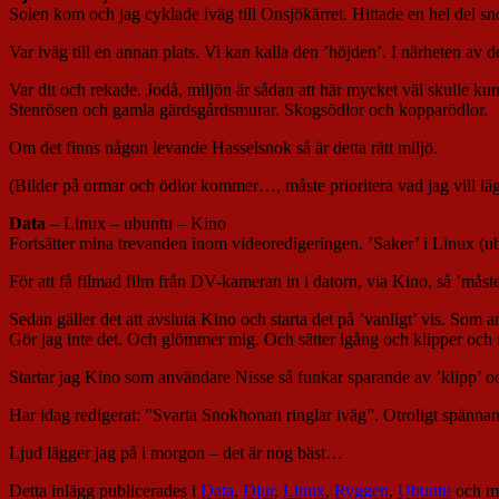
Solen kom och jag cyklade iväg till Onsjökärret. Hittade en hel del
Var iväg till en annan plats. Vi kan kalla den ’höjden’. I närheten av 
Var dit och rekade. Jodå, miljön är sådan att här mycket väl skulle ku
Stenrösen och gamla gärdsgårdsmurar. Skogsödlor och kopparödlor.
Om det finns någon levande Hasselsnok så är detta rätt miljö.
(Bilder på ormar och ödlor kommer…, måste prioritera vad jag vill läg
Data
– Linux – ubuntu – Kino
Fortsätter mina trevanden inom videoredigeringen. ’Saker’ i Linux (u
För att få filmad film från DV-kameran in i datorn, via Kino, så ’måst
Sedan gäller det att avsluta Kino och starta det på ’vanligt’ vis. Som 
Gör jag inte det. Och glömmer mig. Och sätter igång och klipper och red
Startar jag Kino som användare Nisse så funkar sparande av ’klipp’ o
Har idag redigerat: ”Svarta Snokhonan ringlar iväg”. Otroligt spänn
Ljud lägger jag på i morgon – det är nog bäst…
Detta inlägg publicerades i
Data
,
Djur
,
Linux
,
Ryggen
,
Ubuntu
och m