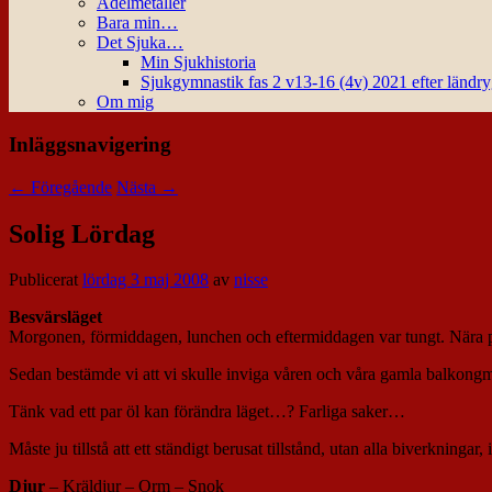
Ädelmetaller
Bara min…
Det Sjuka…
Min Sjukhistoria
Sjukgymnastik fas 2 v13-16 (4v) 2021 efter ländr
Om mig
Inläggsnavigering
←
Föregående
Nästa
→
Solig Lördag
Publicerat
lördag 3 maj 2008
av
nisse
Besvärsläget
Morgonen, förmiddagen, lunchen och eftermiddagen var tungt. Nära på
Sedan bestämde vi att vi skulle inviga våren och våra gamla balkongm
Tänk vad ett par öl kan förändra läget…? Farliga saker…
Måste ju tillstå att ett ständigt berusat tillstånd, utan alla biverkningar,
Djur
– Kräldjur – Orm – Snok