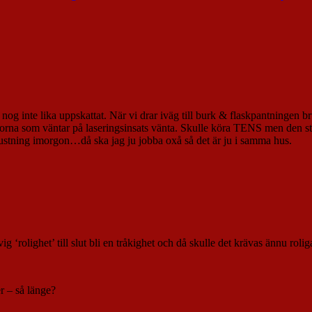
 nog inte lika uppskattat. När vi drar iväg till burk & flaskpantningen b
ankorna som väntar på laseringsinsats vänta. Skulle köra TENS men den st
rustning imorgon…då ska jag ju jobba oxå så det är ju i samma hus.
ig ‘rolighet’ till slut bli en tråkighet och då skulle det krävas ännu ro
r – så länge?