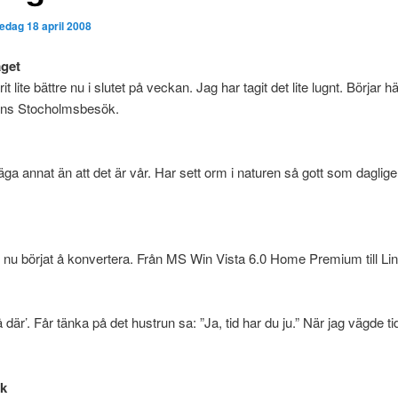
redag 18 april 2008
äget
it lite bättre nu i slutet på veckan. Jag har tagit det lite lugnt. Börjar 
gens Stocholmsbesök.
äga annat än att det är vår. Har sett orm i naturen så gott som daglige
r nu börjat å konvertera. Från MS Win Vista 6.0 Home Premium till Li
 där’. Får tänka på det hustrun sa: ”Ja, tid har du ju.” När jag vägde t
rk