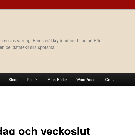
 i en sjuk vardag. Emellanåt kryddad med humor. Här
h en del datatekniska spörsmål
Sidor
Politik
Mina Bilder
WordPress
Om…
dag och veckoslut