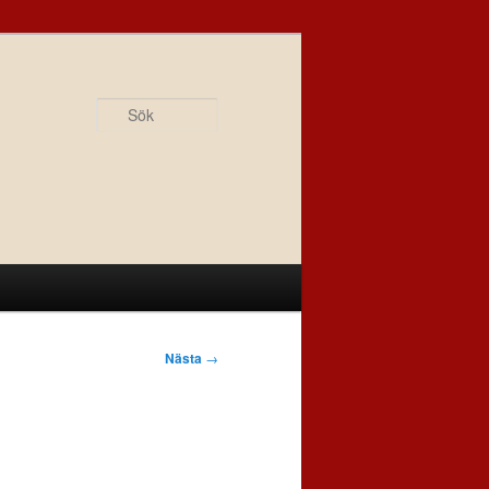
Sök
Nästa
→