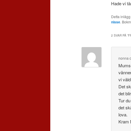
Hade vi tä
Detta inlägg
nisse
. Bok
2 SVAR PÅ ”
F
nonna
Mums s
vänner
vi väld
Det sk
det bli
Tur du
det sk
lova.
Kram 