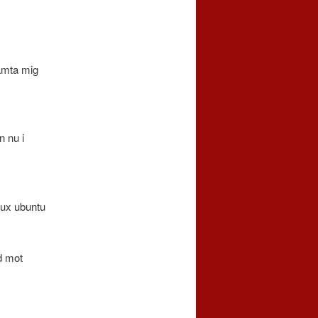
hämta mig
n nu i
nux ubuntu
id mot