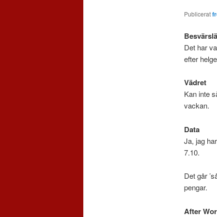
Publicerat
f
Besvärsl
Det har var
efter hel
Vädret
Kan inte s
vackan.
Data
Ja, jag ha
7.10.
Det går ’så
pengar.
After Wo