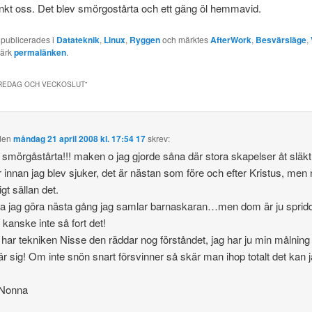
nkt oss. Det blev smörgostårta och ett gäng öl hemmavid.
 publicerades i
Datateknik
,
Linux
,
Ryggen
och märktes
AfterWork
,
Besvärsläge
,
märk
permalänken
.
REDAG OCH VECKOSLUT
”
den
måndag 21 april 2008 kl. 17:54 17
skrev:
mörgåstårta!!! maken o jag gjorde såna där stora skapelser åt släkt
 innan jag blev sjuker, det är nästan som före och efter Kristus, men 
igt sällan det.
a jag göra nästa gång jag samlar barnaskaran…men dom är ju sprid
r kanske inte så fort det!
 har tekniken Nisse den räddar nog förståndet, jag har ju min målning
är sig! Om inte snön snart försvinner så skär man ihop totalt det kan 
Nonna