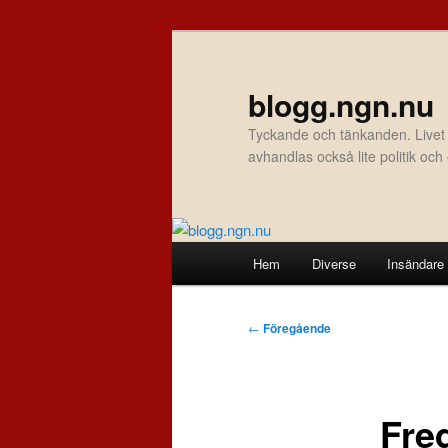
Hoppa
till
primärt
blogg.ngn.nu
innehåll
Tyckande och tänkanden. Livet
avhandlas också lite politik oc
Huvudmeny
Hem
Diverse
Insändare
Inläggsnavigering
←
Föregående
Fre