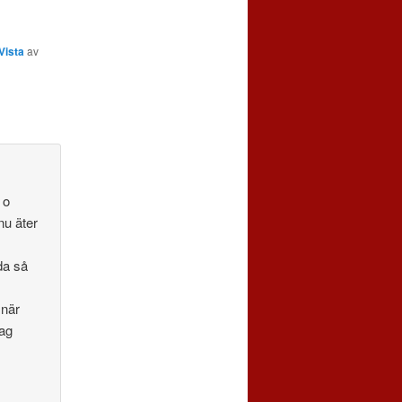
Vista
av
 o
nu äter
da så
 när
jag