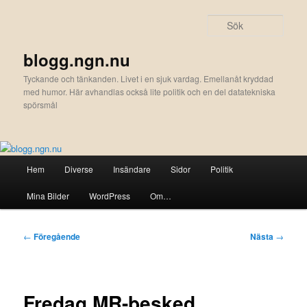
Hoppa
till
Sök
primärt
innehåll
blogg.ngn.nu
Tyckande och tänkanden. Livet i en sjuk vardag. Emellanåt kryddad
med humor. Här avhandlas också lite politik och en del datatekniska
spörsmål
Huvudmeny
Hem
Diverse
Insändare
Sidor
Politik
Mina Bilder
WordPress
Om…
Inläggsnavigering
←
Föregående
Nästa
→
Fredag MR-besked