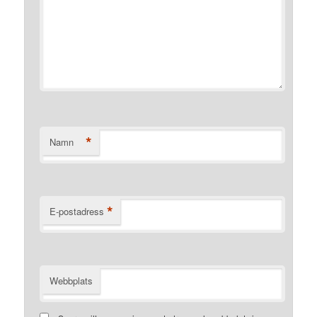
*
Namn
*
E-postadress
Webbplats