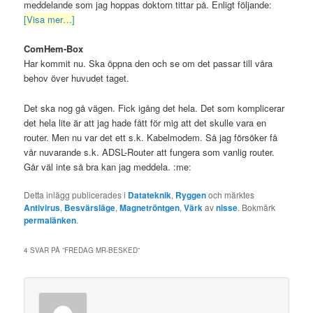
meddelande som jag hoppas doktorn tittar på. Enligt följande:
[Visa mer…]
ComHem-Box
Har kommit nu. Ska öppna den och se om det passar till våra
behov över huvudet taget.
Det ska nog gå vägen. Fick igång det hela. Det som komplicerar
det hela lite är att jag hade fått för mig att det skulle vara en
router. Men nu var det ett s.k. Kabelmodem. Så jag försöker få
vår nuvarande s.k. ADSL-Router att fungera som vanlig router.
Går väl inte så bra kan jag meddela. :me:
Detta inlägg publicerades i
Datateknik
,
Ryggen
och märktes
Antivirus
,
Besvärsläge
,
Magnetröntgen
,
Värk
av
nisse
. Bokmärk
permalänken
.
4 SVAR PÅ ”
FREDAG MR-BESKED
”