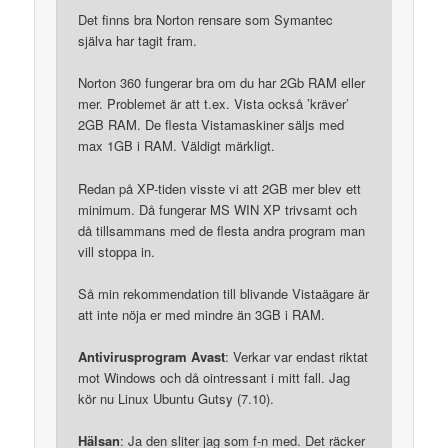
Det finns bra Norton rensare som Symantec
själva har tagit fram.
Norton 360 fungerar bra om du har 2Gb RAM eller
mer. Problemet är att t.ex. Vista också ’kräver’
2GB RAM. De flesta Vistamaskiner säljs med
max 1GB i RAM. Väldigt märkligt.
Redan på XP-tiden visste vi att 2GB mer blev ett
minimum. Då fungerar MS WIN XP trivsamt och
då tillsammans med de flesta andra program man
vill stoppa in.
Så min rekommendation till blivande Vistaägare är
att inte nöja er med mindre än 3GB i RAM.
Antivirusprogram Avast
: Verkar var endast riktat
mot Windows och då ointressant i mitt fall. Jag
kör nu Linux Ubuntu Gutsy (7.10).
Hälsan
: Ja den sliter jag som f-n med. Det räcker