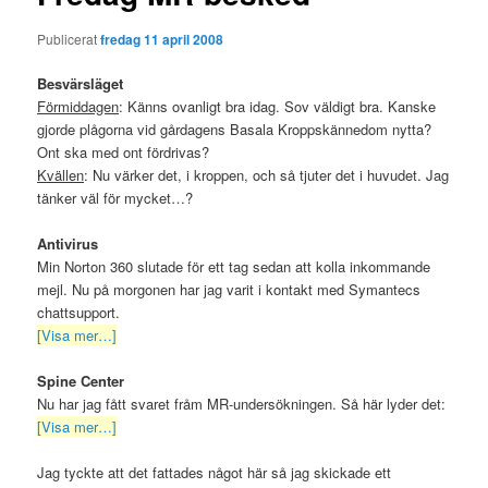
Publicerat
fredag 11 april 2008
Besvärsläget
Förmiddagen
: Känns ovanligt bra idag. Sov väldigt bra. Kanske
gjorde plågorna vid gårdagens Basala Kroppskännedom nytta?
Ont ska med ont fördrivas?
Kvällen
: Nu värker det, i kroppen, och så tjuter det i huvudet. Jag
tänker väl för mycket…?
Antivirus
Min Norton 360 slutade för ett tag sedan att kolla inkommande
mejl. Nu på morgonen har jag varit i kontakt med Symantecs
chattsupport.
[Visa mer…]
Spine Center
Nu har jag fått svaret fråm MR-undersökningen. Så här lyder det:
[Visa mer…]
Jag tyckte att det fattades något här så jag skickade ett