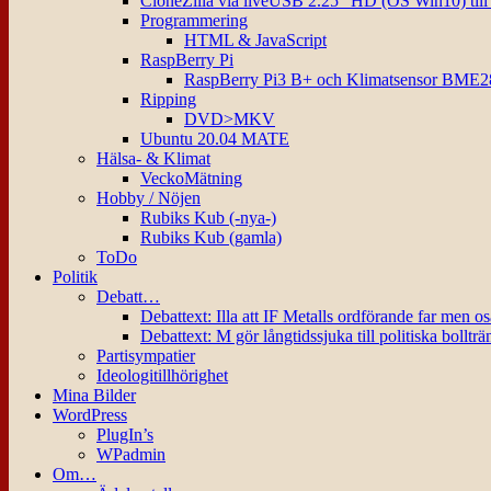
CloneZilla via liveUSB 2.25″ HD (OS Win10) til
Programmering
HTML & JavaScript
RaspBerry Pi
RaspBerry Pi3 B+ och Klimatsensor BME2
Ripping
DVD>MKV
Ubuntu 20.04 MATE
Hälsa- & Klimat
VeckoMätning
Hobby / Nöjen
Rubiks Kub (-nya-)
Rubiks Kub (gamla)
ToDo
Politik
Debatt…
Debattext: Illa att IF Metalls ordförande far men o
Debattext: M gör långtidssjuka till politiska bollträ
Partisympatier
Ideologitillhörighet
Mina Bilder
WordPress
PlugIn’s
WPadmin
Om…