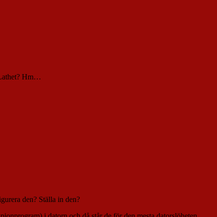
n. Lathet? Hm…
igurera den? Ställa in den?
(spionprogram) i datorn och då står de för den mesta datorslöheten.