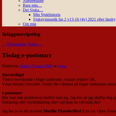
Ädelmetaller
Bara min…
Det Sjuka…
Min Sjukhistoria
Sjukgymnastik fas 2 v13-16 (4v) 2021 efter ländr
Om mig
Inläggsnavigering
←
Föregående
Nästa
→
Tisdag e-postsnurr
Publicerat
tisdag 18 mars 2008
av
nisse
Besvärsläget
Värker besvärande i höger underarm. Annars relativt OK.
Väser bekant i huvudet. Svider lite i skinnet på höger underarms tumsid
e-postsnurr
Har man inte problem så skaffar man sig. Jag tror att jag skaffar mig p
förklaring eller bortförklaring eller vad man nu vill kalla det?
Jag har ju en tid nu testat
Mozilla
ThunderBird 2
en s.k. Open Sourc