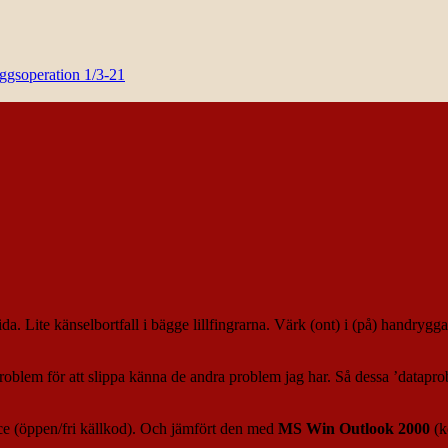
yggsoperation 1/3-21
a. Lite känselbortfall i bägge lillfingrarna. Värk (ont) i (på) handrygga
roblem för att slippa känna de andra problem jag har. Så dessa ’dataprobl
e (öppen/fri källkod). Och jämfört den med
MS Win
Outlook 2000
(k