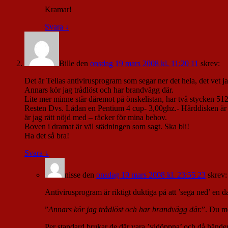
Kramar!
Svara
↓
Bille
den
onsdag 19 mars 2008 kl. 11:20 11
skrev:
Det är Telias antivirusprogram som segar ner det hela, det vet 
Annars kör jag trådlöst och har brandvägg där.
Lite mer minne står däremot på önskelistan, har två stycken 512
Resten Dvs. Lådan en Pentium 4 cup- 3,00ghz.- Hårddisken är
är jag rätt nöjd med – räcker för mina behov.
Boven i dramat är väl städningen som sagt. Ska bli!
Ha det så bra!
Svara
↓
nisse
den
onsdag 19 mars 2008 kl. 23:55 23
skrev:
Antivirusprogram är riktigt duktiga på att ’sega ned’ en d
”
Annars kör jag trådlöst och har brandvägg där.
”. Du me
Per standard brukar de där vara ’vidöppna’ och då händer 