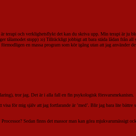
det är terapi och verklighetsflykt det kan du skriva upp. Min terapi är ju
äger tålamodet stopp) :o) Tillräckligt jobbigt att bara städa lådan från 
la, förmodligen en massa program som kör igång utan att jag använder 
laring), tror jag. Det är i alla fall en fin psykologisk försvarsmekanism.
a för mig själv att jag fortfarande är ’med’. Blir jag bara lite bättre så
Processor? Sedan finns det massor man kan göra mjukvarumässigt ock