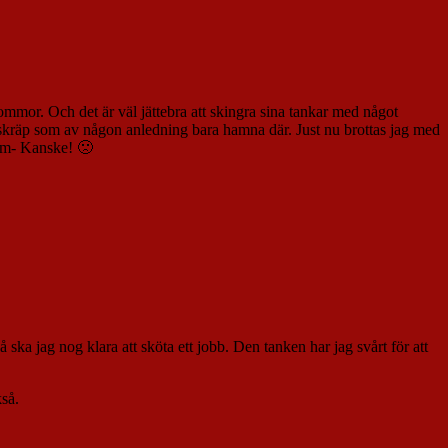
 blommor. Och det är väl jättebra att skingra sina tankar med något
all skräp som av någon anledning bara hamna där. Just nu brottas jag med
dem- Kanske! 🙁
 ska jag nog klara att sköta ett jobb. Den tanken har jag svårt för att
så.