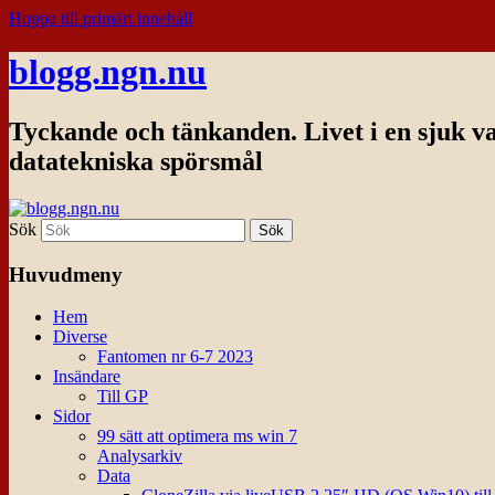
Hoppa till primärt innehåll
blogg.ngn.nu
Tyckande och tänkanden. Livet i en sjuk v
datatekniska spörsmål
Sök
Huvudmeny
Hem
Diverse
Fantomen nr 6-7 2023
Insändare
Till GP
Sidor
99 sätt att optimera ms win 7
Analysarkiv
Data