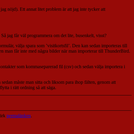
ag nöjd). Ett annat litet problem är att jag inte tycker att
. Så jag får väl programmera om det lite, busenkelt, visst?
rmulär, välja spara som ’visitkortsfil’. Den kan sedan importeras till
 Men man får inte med några bilder när man importerar till ThunderBird.
k kontakter som kommaseparerad fil (csv) och sedan välja importera i
h sedan måste man sitta och liksom para ihop fälten, genom att
ytta i rätt ordning så att säga.
ärk
permalänken
.