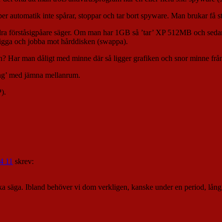
er automatik inte spårar, stoppar och tar bort spyware. Man brukar få st
ra förståsigpåare säger. Om man har 1GB så ’tar’ XP 512MB och sedan ’
r ligga och jobba mot hårddisken (swappa).
n? Har man dåligt med minne där så ligger grafiken och snor minne f
ng’ med jämna mellanrum.
).
4 11
skrev:
a säga. Ibland behöver vi dom verkligen, kanske under en period, lång 