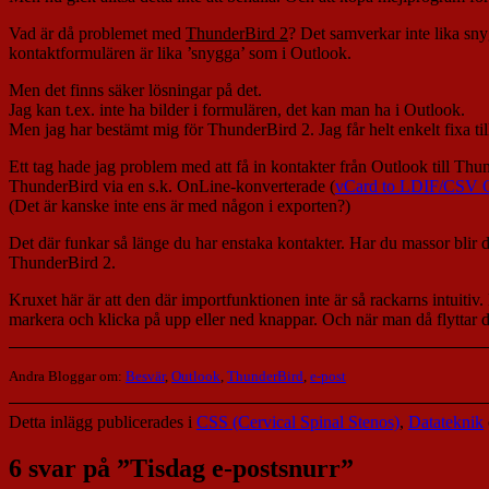
Vad är då problemet med
ThunderBird 2
? Det samverkar inte lika snygg
kontaktformulären är lika ’snygga’ som i Outlook.
Men det finns säker lösningar på det.
Jag kan t.ex. inte ha bilder i formulären, det kan man ha i Outlook.
Men jag har bestämt mig för ThunderBird 2. Jag får helt enkelt fixa till
Ett tag hade jag problem med att få in kontakter från Outlook till Thun
ThunderBird via en s.k. OnLine-konverterade (
vCard to LDIF/CSV C
(Det är kanske inte ens är med någon i exporten?)
Det där funkar så länge du har enstaka kontakter. Har du massor blir d
ThunderBird 2.
Kruxet här är att den där importfunktionen inte är så rackarns intuiti
markera och klicka på upp eller ned knappar. Och när man då flyttar de dä
Andra Bloggar om:
Besvär
,
Outlook
,
ThunderBird
,
e-post
Detta inlägg publicerades i
CSS (Cervical Spinal Stenos)
,
Datateknik
6 svar på ”
Tisdag e-postsnurr
”