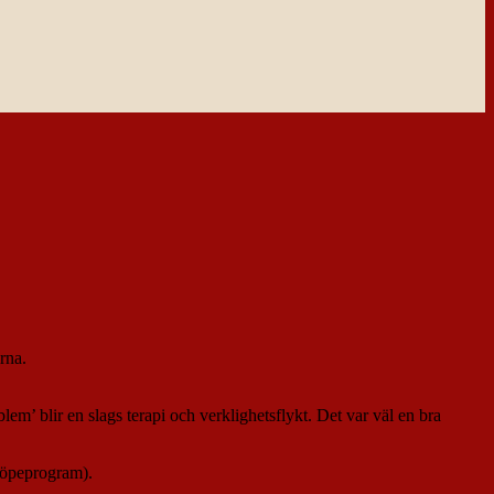
rna.
em’ blir en slags terapi och verklighetsflykt. Det var väl en bra
öpeprogram).