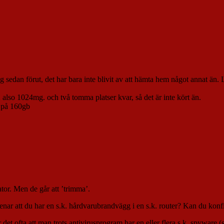
jag sedan förut, det har bara inte blivit av att hämta hem något annat ä
 also 1024mg. och två tomma platser kvar, så det är inte kört än.
 på 160gb
ator. Men de går att ’trimma’.
nar att du har en s.k. hårdvarubrandvägg i en s.k. router? Kan du konf
det ofta att man trots antivirusprogram har en eller flera s.k. spyware 