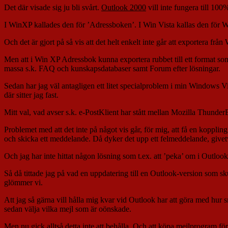
Det där visade sig ju bli svårt.
Outlook 2000
vill inte fungera till 10
I WinXP kallades den för ’Adressboken’. I Win Vista kallas den för W
Och det är gjort på så vis att det helt enkelt inte går att exportera f
Men att i Win XP Adressbok kunna exportera rubbet till ett format som k
massa s.k. FAQ och kunskapsdatabaser samt Forum efter lösningar.
Sedan har jag väl antagligen ett litet specialproblem i min Windows Vi
där sitter jag fast.
Mitt val, vad avser s.k. e-PostKlient har stått mellan Mozilla Thund
Problemet med att det inte på något vis går, för mig, att få en koppling
och skicka ett meddelande. Då dyker det upp ett felmeddelande, givet
Och jag har inte hittat någon lösning som t.ex. att ’peka’ om i Outlook
Så då tittade jag på vad en uppdatering till en Outlook-version som s
glömmer vi.
Att jag så gärna vill hålla mig kvar vid Outlook har att göra med hu
sedan välja vilka mejl som är oönskade.
Men nu gick alltså detta inte att behålla. Och att köpa mejlprogram för 