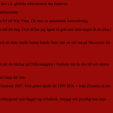
r den s.k. globala adressboken ska hanteras.
aktformulär.
WinXP till Win Vista. Då sker en automatisk konvertering.
 fall för mig. Och då har jag ägnat så gott som hela dagen åt att söka i
och att detta skulle kunna hända finns inte ett ord om på Microsoft. Så
lt när du klickar på [Till]-knappen i Outlook när du ska till och skriva
et napp där inte.
n Outlook 2007. Och priset skulle bli 1295 SEK + frakt (Dustin) så det
 verktygsrad som lägger sig i Outlook. Snyggt och prydligt kan man