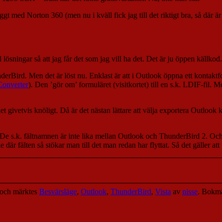
t med Norton 360 (men nu i kväll fick jag till det riktigt bra, så där är j
 lösningar så att jag får det som jag vill ha det. Det är ju öppen källkod
derBird. Men det är löst nu. Enklast är att i Outlook öppna ett kontaktfo
onverter
). Den ’gör om’ formuläret (visitkortet) till en s.k. LDIF-fil.
et givetvis knöligt. Då är det nästan lättare att välja exportera Outloo
v. De s.k. fältnamnen är inte lika mellan Outlook och ThunderBird 2. Oc
r fälten så stökar man till det man redan har flyttat. Så det gäller att fl
och märktes
Besvärsläge
,
Outlook
,
ThunderBird
,
Vista
av
nisse
. Bokm