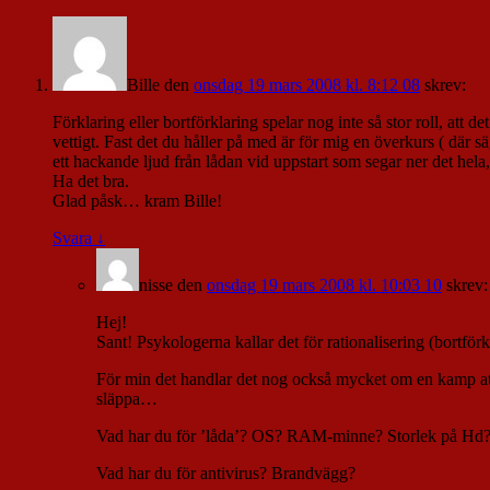
Bille
den
onsdag 19 mars 2008 kl. 8:12 08
skrev:
Förklaring eller bortförklaring spelar nog inte så stor roll, att 
vettigt. Fast det du håller på med är för mig en överkurs ( där s
ett hackande ljud från lådan vid uppstart som segar ner det he
Ha det bra.
Glad påsk… kram Bille!
Svara
↓
nisse
den
onsdag 19 mars 2008 kl. 10:03 10
skrev:
Hej!
Sant! Psykologerna kallar det för rationalisering (bortförk
För min det handlar det nog också mycket om en kamp att vis
släppa…
Vad har du för ’låda’? OS? RAM-minne? Storlek på Hd? 
Vad har du för antivirus? Brandvägg?