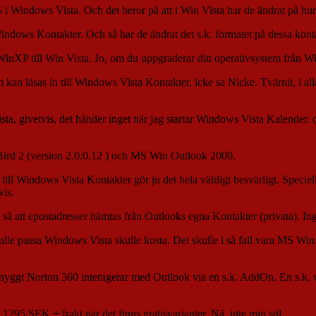
0% i Windows Vista. Och det beror på att i Win Vista har de ändrat på hu
indows Kontakter. Och så har de ändrat det s.k. formatet på dessa kont
rån WinXP till Win Vista. Jo, om du uppgraderar ditt operativsystem från 
an läsas in till Windows Vista Kontakter, icke sa Nicke. Tvärnit, i alla
sta, givetvis, det händer inget när jag startar Windows Vista Kalender. 
erBird 2 (version 2.0.0.12 ) och MS Win Outlook 2000.
 till Windows Vista Kontakter gör ju det hela väldigt besvärligt. Speciel
vis.
 så att epostadresser hämtas från Outlooks egna Kontakter (privata). Ing
kulle passa Windows Vista skulle kosta. Det skulle i så fall vara MS Wi
r snyggt Norton 360 interagerar med Outlook via en s.k. AddOn. En s.k.
1295 SEK + frakt när det finns gratisvarianter. Nä, inte min stil.