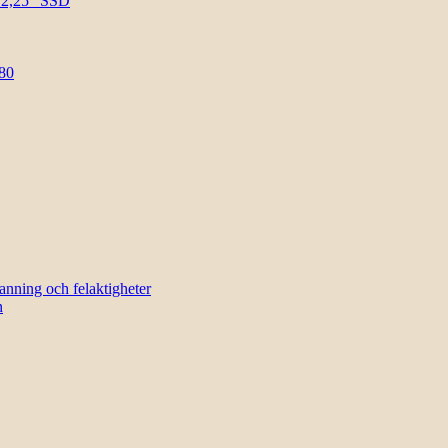
l 2,25″ SSD
80
sanning och felaktigheter
n