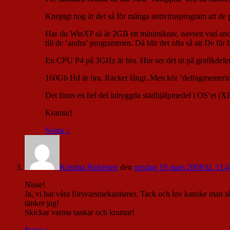
Knepigt nog är det så för många antivirusprogram att de p
Har du WinXP så är 2GB ett minimikrav, oavsett vad and
till de ’andra’ programmen. Då blir det ofta så att De få
En CPU P4 på 3GHz är bra. Hur ser det ut på grafikdele
160Gb Hd är bra. Räcker långt. Men kör ’defragmenteri
Det finns en hel del inbyggda städhjälpmedel i OS’et (XP
Kramar!
Svara
↓
Kristina Birkesten
den
onsdag 19 mars 2008 kl. 11:4
Nisse!
Ja, vi har våra försvarsmekanismer. Tack och lov kanske man sk
tänker jag!
Skickar varma tankar och kramar!
Svara
↓