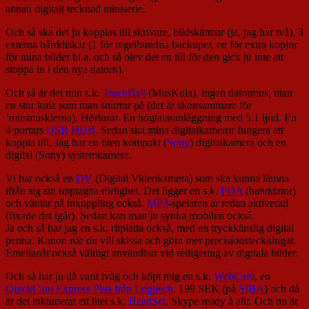
annan digitalt tecknad miniserie.
Och så ska det ju kopplas till skrivare, bildskärmar (ja, jag har två), 3
externa hårddiskar (1 för regelbundna backuper, en för extra kopior
för mina bilder bl.a. och så blev det en till för den gick ju inte att
stoppa in i den nya datorn).
Och så är det min s.k.
TrackBall
(MusKula), ingen datormus, utan
en stor kula som man snurrar på (det är skonsammare för
’musmusklerna). Hörlurar. En högtalaranläggning med 5.1 ljud. En
4 portars
USB
HUB
. Sedan ska mina digitalkameror fungera att
koppla till. Jag har en liten kompakt (
Sony
) digitalkamera och en
digital (Sony) systemkamera.
Vi har också en
DV
(Digital Videokamera) som ska kunna lämna
ifrån sig sin upptagna rörlighet. Det ligger en s.k.
PDA
(handdator)
och väntar på inkoppling också.
MP3
-spelaren är redan aktiverad
(fixade det igår). Sedan kan man ju synka mobilen också.
Ja och så har jag en s.k. ritplatta också, med en tryckkänslig digital
penna. Kanon när du vill skissa och göra mer precisionsteckningar.
Emellanåt också väldigt användbar vid redigering av digitala bilder.
Och så har ju då varit iväg och köpt mig en s.k.
WebCam
, en
QiuckCam Express Plus från Logitech
. 199 SEK (på
SIBA
) och då
är det inkluderat ett litet s.k.
HeadSet
. Skype ready å allt. Och nu är