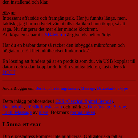
den installerad och klar.
Skype
Intressant affärsidé och framgångsrik. Har ju funnits länge. men,
faktiskt, jag har medvetet väntat tills tekniken hann ikapp, så att
säga. Nu fungerar det mer eller mindre klockrent.
Att köpa en separat
USB-telefon
är givetvis helt onödigt.
Har du en bärbar dator så räcker den inbyggda mikrofonen och
högtalarna. Ett litet miniheadset funkar också.
En lösning att fundera på är en produkt som du, via USB kopplar till
datorn och sedan kopplar du in din vanliga telefon, fast eller s.k.
DECT
.
Andra Bloggar om:
Besvär
,
Försäkringskassan
,
Massage
,
Datateknik
,
Skype
Detta inlägg publicerades i
CSS (Cervical Spinal Stenos)
,
Datateknik
,
Försäkringskassan
och märktes
Besvärsläge
,
Skype
,
Taktil Massage
av
nisse
. Bokmärk
permalänken
.
Lämna ett svar
Din e-postadress kommer inte publiceras.
Obligatoriska fält är