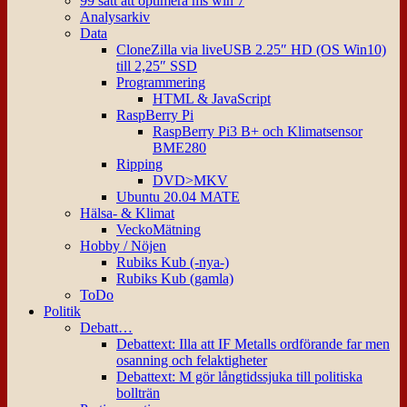
99 sätt att optimera ms win 7
Analysarkiv
Data
CloneZilla via liveUSB 2.25″ HD (OS Win10)
till 2,25″ SSD
Programmering
HTML & JavaScript
RaspBerry Pi
RaspBerry Pi3 B+ och Klimatsensor
BME280
Ripping
DVD>MKV
Ubuntu 20.04 MATE
Hälsa- & Klimat
VeckoMätning
Hobby / Nöjen
Rubiks Kub (-nya-)
Rubiks Kub (gamla)
ToDo
Politik
Debatt…
Debattext: Illa att IF Metalls ordförande far men
osanning och felaktigheter
Debattext: M gör långtidssjuka till politiska
bollträn