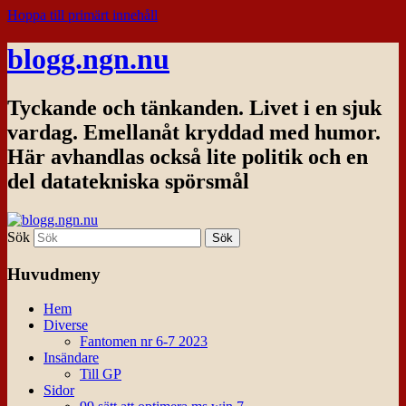
Hoppa till primärt innehåll
blogg.ngn.nu
Tyckande och tänkanden. Livet i en sjuk
vardag. Emellanåt kryddad med humor.
Här avhandlas också lite politik och en
del datatekniska spörsmål
Sök
Huvudmeny
Hem
Diverse
Fantomen nr 6-7 2023
Insändare
Till GP
Sidor