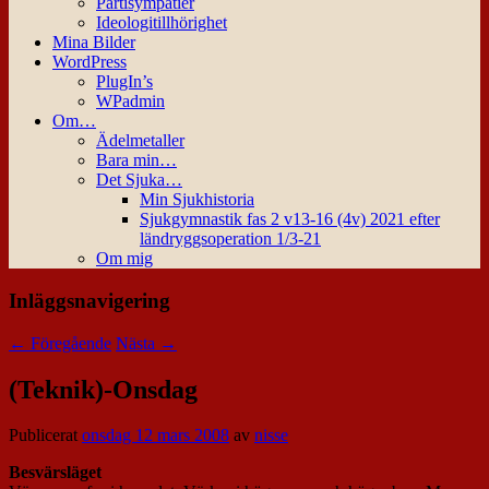
Partisympatier
Ideologitillhörighet
Mina Bilder
WordPress
PlugIn’s
WPadmin
Om…
Ädelmetaller
Bara min…
Det Sjuka…
Min Sjukhistoria
Sjukgymnastik fas 2 v13-16 (4v) 2021 efter
ländryggsoperation 1/3-21
Om mig
Inläggsnavigering
←
Föregående
Nästa
→
(Teknik)-Onsdag
Publicerat
onsdag 12 mars 2008
av
nisse
Besvärsläget