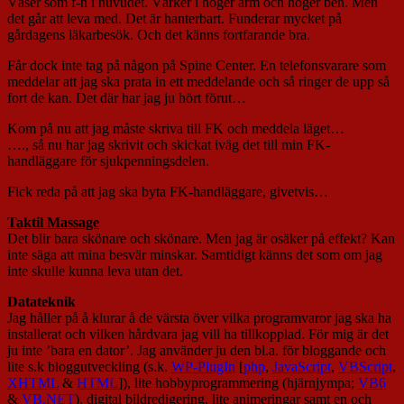
Väser som f-n i huvudet. Värker i höger arm och höger ben. Men
det går att leva med. Det är hanterbart. Funderar mycket på
gårdagens läkarbesök. Och det känns fortfarande bra.
Får dock inte tag på någon på Spine Center. En telefonsvarare som
meddelar att jag ska prata in ett meddelande och så ringer de upp så
fort de kan. Det där har jag ju hört förut…
Kom på nu att jag måste skriva till FK och meddela läget…
…., så nu har jag skrivit och skickat iväg det till min FK-
handläggare för sjukpenningsdelen.
Fick reda på att jag ska byta FK-handläggare, givetvis…
Taktil Massage
Det blir bara skönare och skönare. Men jag är osäker på effekt? Kan
inte säga att mina besvär minskar. Samtidigt känns det som om jag
inte skulle kunna leva utan det.
Datateknik
Jag håller på å klurar å de värsta över vilka programvaror jag ska ha
installerat och vilken hårdvara jag vill ha tillkopplad. För mig är det
ju inte ’bara en dator’. Jag använder ju den bl.a. för bloggande och
lite s.k bloggutveckling (s.k.
WP-PlugIn
[
php
,
JavaScript
,
VBScript
,
XHTML
&
HTML
]), lite hobbyprogrammering (hjärnjympa;
VB6
&
VB.NET
), digital bildredigering, lite animeringar samt en och