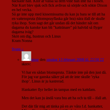
backade han. Klor är vassa så dem ville han inte ha i nosen.
När Kurt blev sjuk och fick avlivas så sörjde och sökte Dixon
en hel vecka.
Så ge inte upp med kissemissarna du kan ju bara se till att ha
en vattenspruta (blomsprayflaska går bra) nära ifall de skulle
ryka ihop. Som sagt det går undan då det händer nåt om
dagarna du kanske kan bli ”kattränare” på halvtid så flyger
dagarna iväg?
Sköt om dig, hustrun och Linus
Kram Nonna
Svara
↓
nisse
den
onsdag 13 februari 2008 kl. 22:50 22
skrev:
Vi har en sådan blomspruta. Tånkte inte på den just då.
För jag var ganska säker på att de inte skulle ’ryka
ihop’. Linus är ju kastrerad.
Hankatter flyr heller än tampas med en kattdam.
Men det kan ju ändå vara bra att ha och ta till – ifall att.
Det där får mig att tänka på en av våra f.d. hankatter,