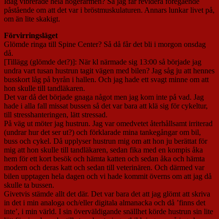
Idag vibrerade hela högerarmen? Så jag får revidera föregående
påstående om att det var i bröstmuskulaturen. Annars lunkar livet på,
om än lite skakigt.
Förvirringsläget
Glömde ringa till Spine Center? Så då får det bli i morgon onsdag
då.
[Tillägg (glömde det?)]: När kl närmade sig 13:00 så började jag
undra vart tusan hustrun tagit vägen med bilen? Jag såg ju att hennes
busskort låg på byrån i hallen. Och jag hade ett svagt minne om att
hon skulle till tandläkaren.
Det var då det började gnaga något men jag kom inte på vad. Jag
hade i alla fall missat bussen så det var bara att klä sig för cykeltur,
till stresshanteringen, lätt stressad.
På väg ut möter jag hustrun. Jag var omedvetet återhållsamt irriterad
(undrar hur det ser ut?) och förklarade mina tankegångar om bil,
buss och cykel. Då upplyser hustrun mig om att hon ju berättat för
mig att hon skulle till tandläkaren, sedan fika med en kompis åka
hem för ett kort besök och hämta katten och sedan åka och hämta
modern och deras katt och sedan till veterinären. Och därmed var
bilen upptagen hela dagen och vi hade kommit överns om att jag då
skulle ta bussen.
Givetvis stämde allt det där. Det var bara det att jag glömt att skriva
in det i min analoga och/eller digitala almanacka och då ’finns det
inte’, i min värld. I sin överväldigande snällhet körde hustrun sin lite