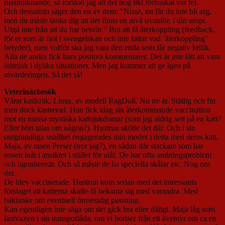
russinliknande, så förstod jag att det nog likt förbaskat var fel.
Och dessutom säger den en av dem: ”Nisse, nu får du inte bli arg,
men du måste tänka dig att det finns en nivå ovanför, i din utopi.
Utgå inte från att du har besvär.” Bra att få återkoppling (feedback,
för er som är fast i svengelskan och inte fattar vad ’återkoppling’
betyder), men vofför ska jag vara den enda som får negativ kritik.
Alla de andra fick bara positiva kommentarer. Det är inte lätt att vara
ödmjuk i dylika situationer. Men jag kommer att ge igen på
utvärderingen. Så det så!
Veterinärbesök
Vårat kattkräk, Linus, av modell RagDoll. Nu tre år. Ståtlig och fin
men dock kastrerad. Han fick idag sin återkommande vaccination
mot en massa mystiska kattsjukdomar (som jag aldrig sett på en katt?
Eller hört talas om någon?). Hustrun skötte det där. Och i sin
outgrundliga snällhet engagerades min moder i detta med deras katt,
Maja, av rasen Perser (tror jag?), en sådan där stackare som har
nosen inåt i ansiktet i stället för utåt. De har ofta andningsproblem
och ögonbesvär. Och så måste de ha speciella skålar etc. Nog om
det.
De blev vaccinerade. Hustrun kom sedan med det intressanta
förslaget att katterna skulle få bekanta sig med varandra. Med
baktanke om eventuell ömsesidig passning.
Kan egentligen inte säga om det gick bra eller dåligt. Maja låg som
fastvuxen i sin transporlåda, om vi bortser från ett äventyr om ca en