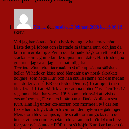
Nonna
den
onsdag 13 februari 2008 kl. 16:09 16
skrev:
Vad jag har skrattat åt din beskrivning av katternas möte.
Läste det på jobbet och skrattade så tårarna rann och just då
kom min arbkompis Per in och började fråga om ett mail han
skickat som jag inte kunde öppna i min dator. Han trodde jag
grät men jag sa att jag läste nåt roligt bara.
Tror inte våran vita tigermadam skulle uppskatta sällskap
heller. Vi hade en kisse med blandning av norsk skogkatt
tidigare, som hette Kurt och han skulle stanna hos oss medan
min dotter var på BB och födde Dennis ( 15 åringen) men
blev kvar i 10 år. Så fick vi av samma dotter ”ärva” en 10 -12
v gammal blandrasvovve 1995 som hade svårt att vistas
ensam hemma, Dixon, och när han anlände skulle du sett
Kurt. Han låg under kökssoffan och morrade i två dar sen
fräste han och gick stora lovar runt den nykomne galningen.
Men..dom blev kompisar, inte så att dom umgicks nära och
intensivt men dom respekterade varann och när Dixon blev
för yster och skuttade FÖR nära så höjde Kurt kardan och då