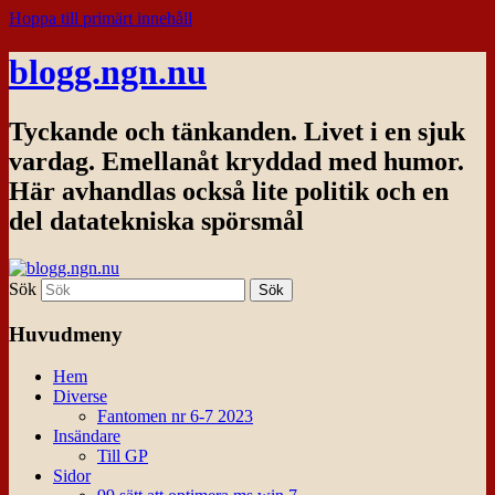
Hoppa till primärt innehåll
blogg.ngn.nu
Tyckande och tänkanden. Livet i en sjuk
vardag. Emellanåt kryddad med humor.
Här avhandlas också lite politik och en
del datatekniska spörsmål
Sök
Huvudmeny
Hem
Diverse
Fantomen nr 6-7 2023
Insändare
Till GP
Sidor