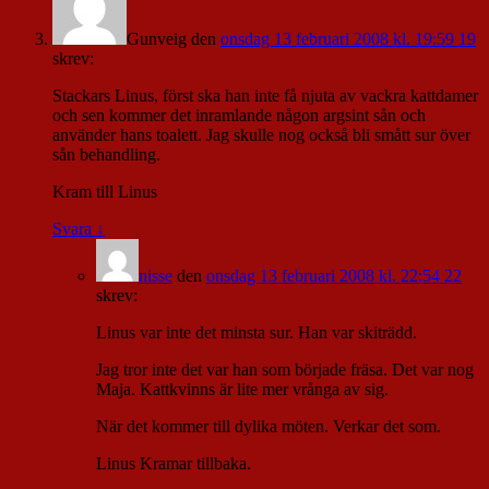
Gunveig
den
onsdag 13 februari 2008 kl. 19:59 19
skrev:
Stackars Linus, först ska han inte få njuta av vackra kattdamer
och sen kommer det inramlande någon argsint sån och
använder hans toalett. Jag skulle nog också bli smått sur över
sån behandling.
Kram till Linus
Svara
↓
nisse
den
onsdag 13 februari 2008 kl. 22:54 22
skrev:
Linus var inte det minsta sur. Han var skiträdd.
Jag tror inte det var han som började fräsa. Det var nog
Maja. Kattkvinns är lite mer vrånga av sig.
När det kommer till dylika möten. Verkar det som.
Linus Kramar tillbaka.