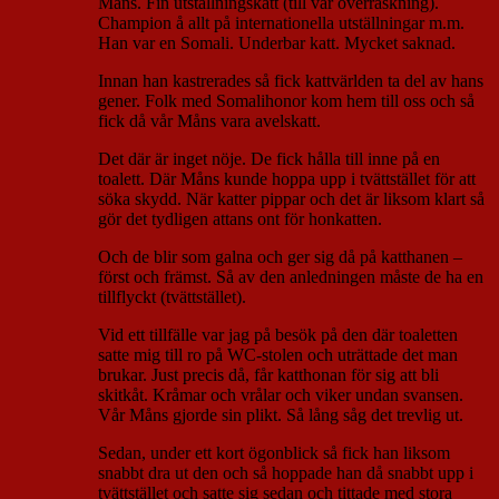
Måns. Fin utställningskatt (till vår överraskning).
Champion å allt på internationella utställningar m.m.
Han var en Somali. Underbar katt. Mycket saknad.
Innan han kastrerades så fick kattvärlden ta del av hans
gener. Folk med Somalihonor kom hem till oss och så
fick då vår Måns vara avelskatt.
Det där är inget nöje. De fick hålla till inne på en
toalett. Där Måns kunde hoppa upp i tvättstället för att
söka skydd. När katter pippar och det är liksom klart så
gör det tydligen attans ont för honkatten.
Och de blir som galna och ger sig då på katthanen –
först och främst. Så av den anledningen måste de ha en
tillflyckt (tvättstället).
Vid ett tillfälle var jag på besök på den där toaletten
satte mig till ro på WC-stolen och uträttade det man
brukar. Just precis då, får katthonan för sig att bli
skitkåt. Kråmar och vrålar och viker undan svansen.
Vår Måns gjorde sin plikt. Så lång såg det trevlig ut.
Sedan, under ett kort ögonblick så fick han liksom
snabbt dra ut den och så hoppade han då snabbt upp i
tvättstället och satte sig sedan och tittade med stora