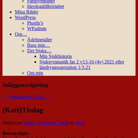
Partisympatier
Ideologitillhörighet
Mina Bilder
WordPress
PlugIn’s
WPadmin
Om…
Ädelmetaller
Bara min…
Det Sjuka…
Min Sjukhistoria
Sjukgymnastik fas 2 v13-16 (4v) 2021 efter
ländryggsoperation 1/3-21
Om mig
Inläggsnavigering
←
Föregående
Nästa
→
(Katt)Tisdag
Publicerat
tisdag 12 februari 2008
av
nisse
Besvärsläget