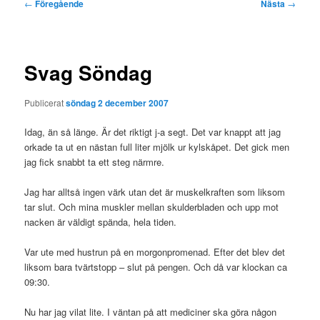
Inläggsnavigering
←
Föregående
Nästa
→
Svag Söndag
Publicerat
söndag 2 december 2007
Idag, än så länge. Är det riktigt j-a segt. Det var knappt att jag
orkade ta ut en nästan full liter mjölk ur kylskåpet. Det gick men
jag fick snabbt ta ett steg närmre.
Jag har alltså ingen värk utan det är muskelkraften som liksom
tar slut. Och mina muskler mellan skulderbladen och upp mot
nacken är väldigt spända, hela tiden.
Var ute med hustrun på en morgonpromenad. Efter det blev det
liksom bara tvärtstopp – slut på pengen. Och då var klockan ca
09:30.
Nu har jag vilat lite. I väntan på att mediciner ska göra någon