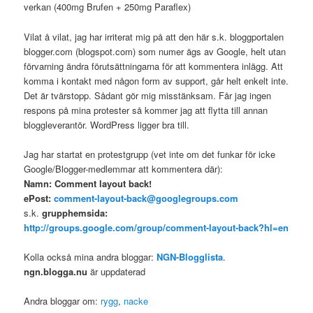
verkan (400mg Brufen + 250mg Paraflex)
Vilat å vilat, jag har irriterat mig på att den här s.k. bloggportalen
blogger.com (blogspot.com) som numer ägs av Google, helt utan
förvarning ändra förutsättningarna för att kommentera inlägg. Att
komma i kontakt med någon form av support, går helt enkelt inte.
Det är tvärstopp. Sådant gör mig misstänksam. Får jag ingen
respons på mina protester så kommer jag att flytta till annan
bloggleverantör. WordPress ligger bra till.
Jag har startat en protestgrupp (vet inte om det funkar för icke
Google/Blogger-medlemmar att kommentera där):
Namn: Comment layout back!
ePost:
comment-layout-back@googlegroups.com
s.k.
grupphemsida:
http://groups.google.com/group/comment-layout-back?hl=en
Kolla också mina andra bloggar:
NGN-Blogglista
.
ngn.blogga.nu
är uppdaterad
Andra bloggar om:
rygg
,
nacke