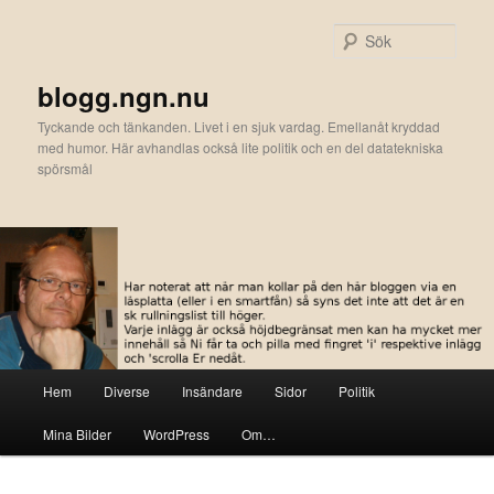
Hoppa
till
Sök
primärt
innehåll
blogg.ngn.nu
Tyckande och tänkanden. Livet i en sjuk vardag. Emellanåt kryddad
med humor. Här avhandlas också lite politik och en del datatekniska
spörsmål
Huvudmeny
Hem
Diverse
Insändare
Sidor
Politik
Mina Bilder
WordPress
Om…