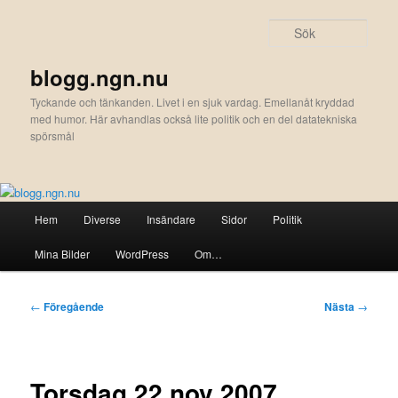
Hoppa
till
Sök
primärt
innehåll
blogg.ngn.nu
Tyckande och tänkanden. Livet i en sjuk vardag. Emellanåt kryddad
med humor. Här avhandlas också lite politik och en del datatekniska
spörsmål
Huvudmeny
Hem
Diverse
Insändare
Sidor
Politik
Mina Bilder
WordPress
Om…
Inläggsnavigering
←
Föregående
Nästa
→
Torsdag 22 nov 2007