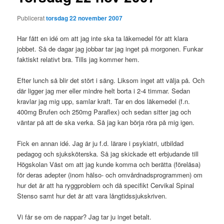
Publicerat
torsdag 22 november 2007
Har fått en idé om att jag inte ska ta läkemedel för att klara
jobbet. Så de dagar jag jobbar tar jag inget på morgonen. Funkar
faktiskt relativt bra. Tills jag kommer hem.
Efter lunch så blir det stört i säng. Liksom inget att välja på. Och
där ligger jag mer eller mindre helt borta i 2-4 timmar. Sedan
kravlar jag mig upp, samlar kraft. Tar en dos läkemedel (f.n.
400mg Brufen och 250mg Paraflex) och sedan sitter jag och
väntar på att de ska verka. Så jag kan börja röra på mig igen.
Fick en annan idé. Jag är ju f.d. lärare i psykiatri, utbildad
pedagog och sjuksköterska. Så jag skickade ett erbjudande till
Högskolan Väst om att jag kunde komma och berätta (föreläsa)
för deras adepter (inom hälso- och omvårdnadsprogrammen) om
hur det är att ha ryggproblem och då specifikt Cervikal Spinal
Stenso samt hur det är att vara långtidssjukskriven.
Vi får se om de nappar? Jag tar ju inget betalt.