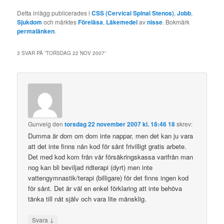
Detta inlägg publicerades i
CSS (Cervical Spinal Stenos)
,
Jobb
,
Sjukdom
och märktes
Föreläsa
,
Läkemedel
av
nisse
. Bokmärk
permalänken
.
3 SVAR PÅ ”
TORSDAG 22 NOV 2007
”
Gunveig
den
torsdag 22 november 2007 kl. 18:46 18
skrev:
Dumma är dom om dom inte nappar, men det kan ju vara
att det inte finns nån kod för sånt frivilligt gratis arbete.
Det med kod kom från vår försäkringskassa varifrån man
nog kan bli beviljad ridterapi (dyrt) men inte
vattengymnastik/terapi (billigare) för det finns ingen kod
för sånt. Det är väl en enkel förklaring att inte behöva
tänka till nåt själv och vara lite mänsklig.
↓
Svara