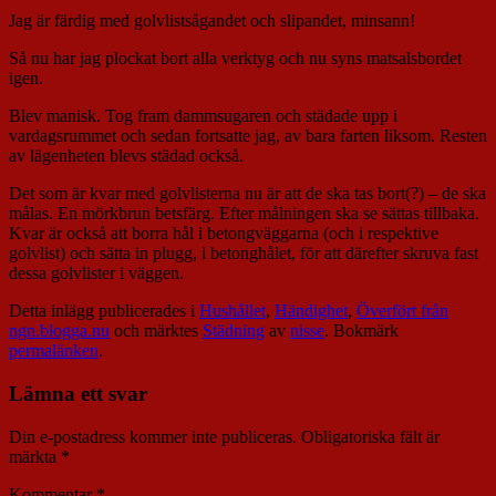
Jag är färdig med golvlistsågandet och slipandet, minsann!
Så nu har jag plockat bort alla verktyg och nu syns matsalsbordet
igen.
Blev manisk. Tog fram dammsugaren och städade upp i
vardagsrummet och sedan fortsatte jag, av bara farten liksom. Resten
av lägenheten blevs städad också.
Det som är kvar med golvlisterna nu är att de ska tas bort(?) – de ska
målas. En mörkbrun betsfärg. Efter målningen ska se sättas tillbaka.
Kvar är också att borra hål i betongväggarna (och i respektive
golvlist) och sätta in plugg, i betonghålet, för att därefter skruva fast
dessa golvlister i väggen.
Detta inlägg publicerades i
Hushållet
,
Händighet
,
Överfört från
ngn.blogga.nu
och märktes
Städning
av
nisse
. Bokmärk
permalänken
.
Lämna ett svar
Din e-postadress kommer inte publiceras.
Obligatoriska fält är
märkta
*
Kommentar
*