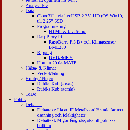
99 sätt att optimera ms win 7
Analysarkiv
Data
CloneZilla via liveUSB 2.25″ HD (OS Win10)
till 2,25″ SSD
Programmering
HTML & JavaScript
RaspBerry Pi
RaspBerry Pi3 B+ och Klimatsensor
BME280
Ripping
DVD>MKV
Ubuntu 20.04 MATE
Hälsa- & Klimat
VeckoMätning
Hobby / Nöjen
Rubiks Kub (-nya-)
Rubiks Kub (gamla)
ToDo
Politik
Debatt…
Debattext: Illa att IF Metalls ordförande far men
osanning och felaktigheter
Debattext: M gör långtidssjuka till politiska
bollträn