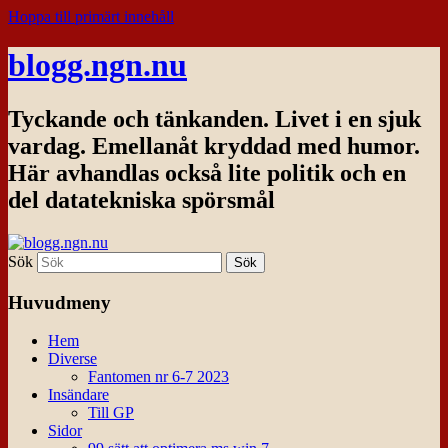
Hoppa till primärt innehåll
blogg.ngn.nu
Tyckande och tänkanden. Livet i en sjuk
vardag. Emellanåt kryddad med humor.
Här avhandlas också lite politik och en
del datatekniska spörsmål
Sök
Huvudmeny
Hem
Diverse
Fantomen nr 6-7 2023
Insändare
Till GP
Sidor