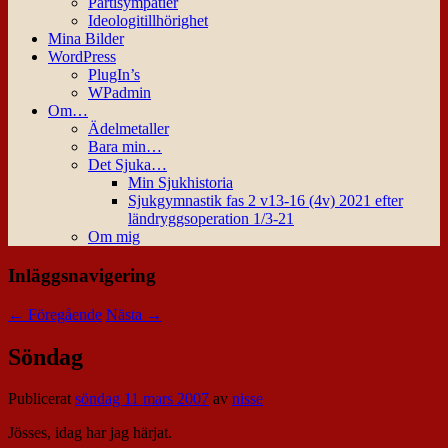
Partisympatier
Ideologitillhörighet
Mina Bilder
WordPress
PlugIn’s
WPadmin
Om…
Ädelmetaller
Bara min…
Det Sjuka…
Min Sjukhistoria
Sjukgymnastik fas 2 v13-16 (4v) 2021 efter
ländryggsoperation 1/3-21
Om mig
Inläggsnavigering
←
Föregående
Nästa
→
Söndag
Publicerat
söndag 11 mars 2007
av
nisse
Jösses, idag har jag härjat.