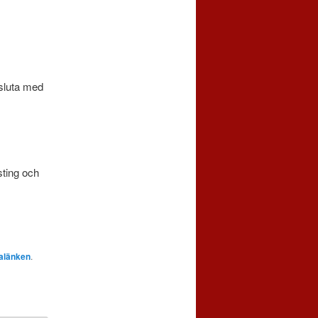
vsluta med
sting och
alänken
.