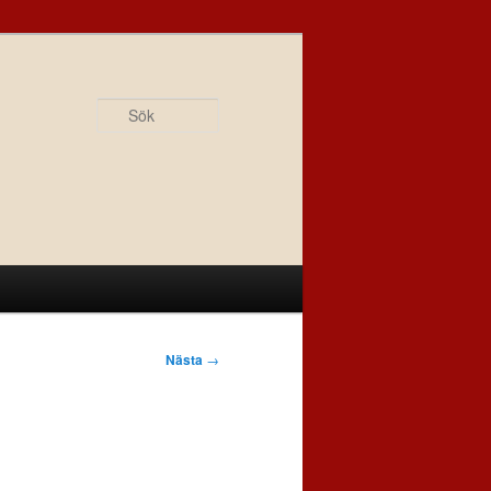
Sök
Nästa
→