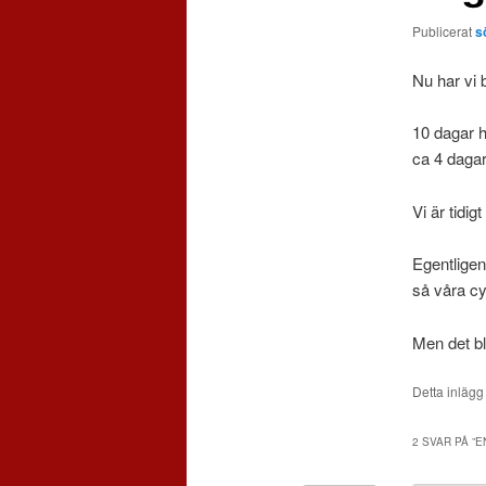
Publicerat
s
Nu har vi 
10 dagar h
ca 4 dagar
Vi är tidig
Egentligen
så våra cy
Men det bl
Detta inlägg
2 SVAR PÅ ”
E