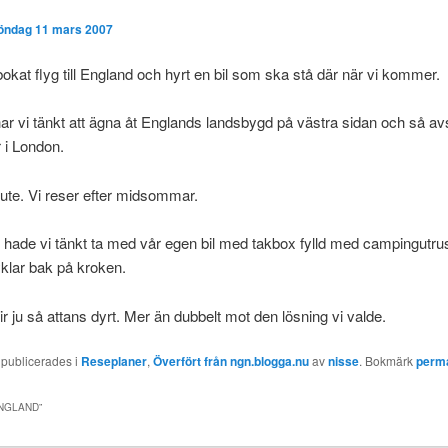
öndag 11 mars 2007
bokat flyg till England och hyrt en bil som ska stå där när vi kommer.
ar vi tänkt att ägna åt Englands landsbygd på västra sidan och så a
 i London.
t ute. Vi reser efter midsommar.
 hade vi tänkt ta med vår egen bil med takbox fylld med campingutru
klar bak på kroken.
ir ju så attans dyrt. Mer än dubbelt mot den lösning vi valde.
 publicerades i
Reseplaner
,
Överfört från ngn.blogga.nu
av
nisse
. Bokmärk
perm
NGLAND
”