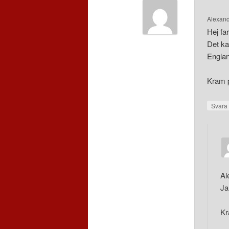
Alexan
Hej fa
Det ka
Englan
Kram 
Svar
Al
Ja
Kr