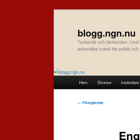
Hoppa
till
primärt
blogg.ngn.nu
innehåll
Tyckande och tänkanden. Livet
avhandlas också lite politik oc
Huvudmeny
Hem
Diverse
Insändare
Inläggsnavigering
←
Föregående
Eng