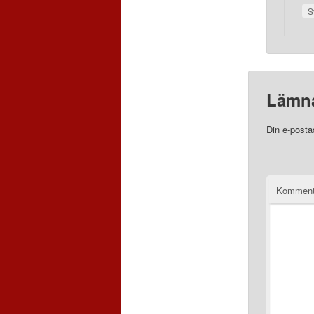
S
Lämna
Din e-posta
Komment