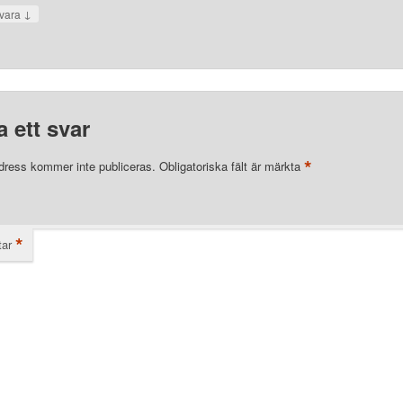
↓
vara
 ett svar
*
dress kommer inte publiceras.
Obligatoriska fält är märkta
*
ar