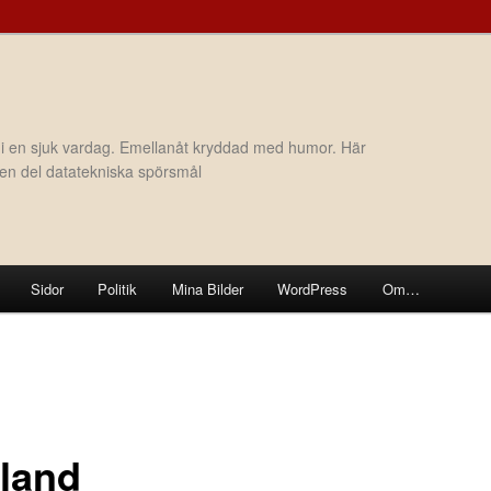
 i en sjuk vardag. Emellanåt kryddad med humor. Här
h en del datatekniska spörsmål
Sidor
Politik
Mina Bilder
WordPress
Om…
land