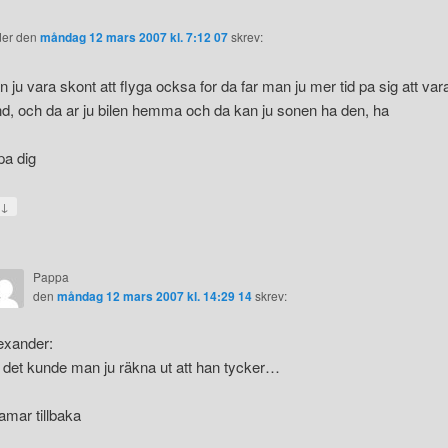
der
den
måndag 12 mars 2007 kl. 7:12 07
skrev:
r
n ju vara skont att flyga ocksa for da far man ju mer tid pa sig att vara
d, och da ar ju bilen hemma och da kan ju sonen ha den, ha
pa dig
↓
a
Pappa
den
måndag 12 mars 2007 kl. 14:29 14
skrev:
exander:
 det kunde man ju räkna ut att han tycker…
amar tillbaka