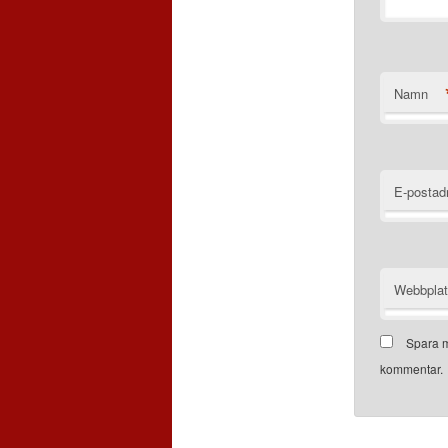
Namn
E-postad
Webbpla
Spara m
kommentar.