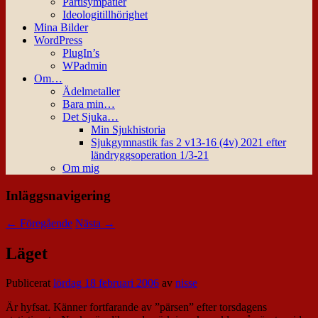
Partisympatier
Ideologitillhörighet
Mina Bilder
WordPress
PlugIn’s
WPadmin
Om…
Ädelmetaller
Bara min…
Det Sjuka…
Min Sjukhistoria
Sjukgymnastik fas 2 v13-16 (4v) 2021 efter
ländryggsoperation 1/3-21
Om mig
Inläggsnavigering
←
Föregående
Nästa
→
Läget
Publicerat
lördag 18 februari 2006
av
nisse
Är hyfsat. Känner fortfarande av ”pärsen” efter torsdagens