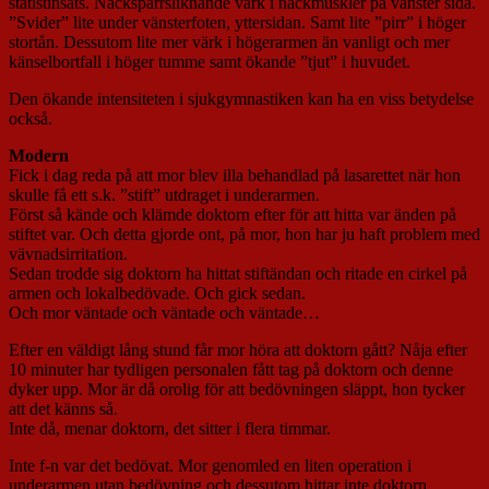
statistinsats. Nackspärrsliknande värk i nackmuskler på vänster sida.
”Svider” lite under vänsterfoten, yttersidan. Samt lite ”pirr” i höger
stortån. Dessutom lite mer värk i högerarmen än vanligt och mer
känselbortfall i höger tumme samt ökande ”tjut” i huvudet.
Den ökande intensiteten i sjukgymnastiken kan ha en viss betydelse
också.
Modern
Fick i dag reda på att mor blev illa behandlad på lasarettet när hon
skulle få ett s.k. ”stift” utdraget i underarmen.
Först så kände och klämde doktorn efter för att hitta var änden på
stiftet var. Och detta gjorde ont, på mor, hon har ju haft problem med
vävnadsirritation.
Sedan trodde sig doktorn ha hittat stiftändan och ritade en cirkel på
armen och lokalbedövade. Och gick sedan.
Och mor väntade och väntade och väntade…
Efter en väldigt lång stund får mor höra att doktorn gått? Nåja efter
10 minuter har tydligen personalen fått tag på doktorn och denne
dyker upp. Mor är då orolig för att bedövningen släppt, hon tycker
att det känns så.
Inte då, menar doktorn, det sitter i flera timmar.
Inte f-n var det bedövat. Mor genomled en liten operation i
underarmen utan bedövning och dessutom hittar inte doktorn