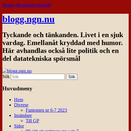
Hoppa till primärt innehåll
blogg.ngn.nu
Tyckande och tänkanden. Livet i en sjuk
vardag. Emellanåt kryddad med humor.
Här avhandlas också lite politik och en
del datatekniska spörsmål
Sök
Huvudmeny
Hem
Diverse
Fantomen nr 6-7 2023
Insändare
Till GP
Sidor