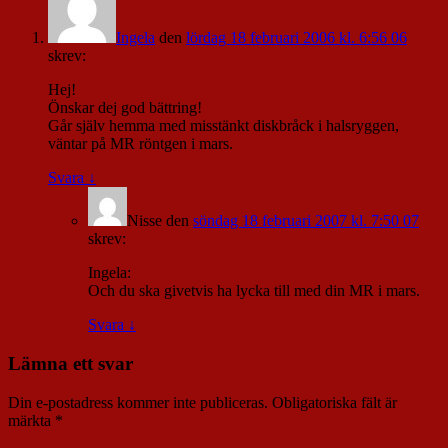
Ingela
den
lördag 18 februari 2006 kl. 6:56 06
skrev:
Hej!
Önskar dej god bättring!
Går själv hemma med misstänkt diskbråck i halsryggen,
väntar på MR röntgen i mars.
Svara
↓
Nisse
den
söndag 18 februari 2007 kl. 7:50 07
skrev:
Ingela:
Och du ska givetvis ha lycka till med din MR i mars.
Svara
↓
Lämna ett svar
Din e-postadress kommer inte publiceras.
Obligatoriska fält är
märkta
*