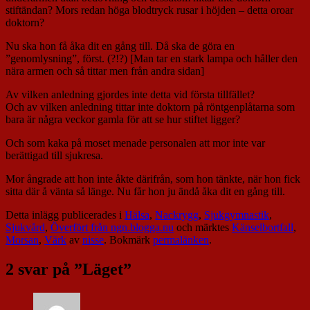
stiftändan? Mors redan höga blodtryck rusar i höjden – detta oroar
doktorn?
Nu ska hon få åka dit en gång till. Då ska de göra en
”genomlysning”, först. (?!?) [Man tar en stark lampa och håller den
nära armen och så tittar men från andra sidan]
Av vilken anledning gjordes inte detta vid första tillfället?
Och av vilken anledning tittar inte doktorn på röntgenplåtarna som
bara är några veckor gamla för att se hur stiftet ligger?
Och som kaka på moset menade personalen att mor inte var
berättigad till sjukresa.
Mor ångrade att hon inte åkte därifrån, som hon tänkte, när hon fick
sitta där å vänta så länge. Nu får hon ju ändå åka dit en gång till.
Detta inlägg publicerades i
Hälsa
,
Nackrygg
,
Sjukgymnastik
,
Sjukvård
,
Överfört från ngn.blogga.nu
och märktes
Känselbortfall
,
Morsan
,
Värk
av
nisse
. Bokmärk
permalänken
.
2 svar på ”
Läget
”