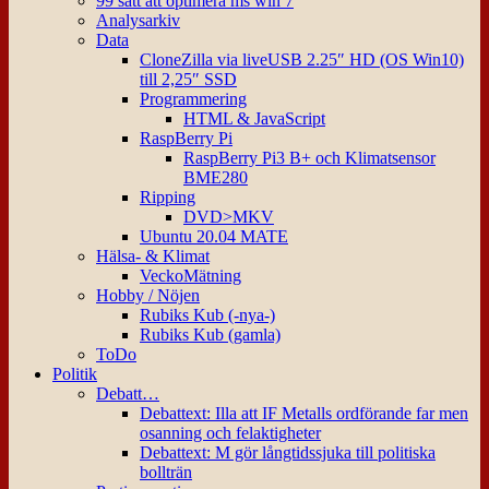
99 sätt att optimera ms win 7
Analysarkiv
Data
CloneZilla via liveUSB 2.25″ HD (OS Win10)
till 2,25″ SSD
Programmering
HTML & JavaScript
RaspBerry Pi
RaspBerry Pi3 B+ och Klimatsensor
BME280
Ripping
DVD>MKV
Ubuntu 20.04 MATE
Hälsa- & Klimat
VeckoMätning
Hobby / Nöjen
Rubiks Kub (-nya-)
Rubiks Kub (gamla)
ToDo
Politik
Debatt…
Debattext: Illa att IF Metalls ordförande far men
osanning och felaktigheter
Debattext: M gör långtidssjuka till politiska
bollträn