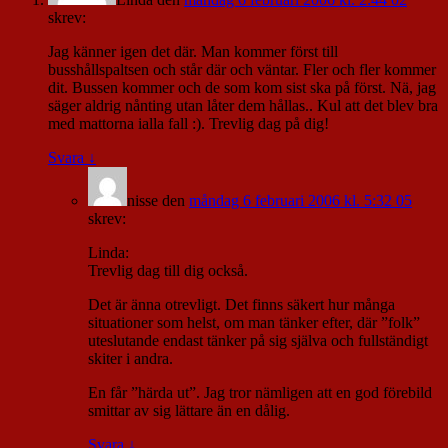
skrev:
Jag känner igen det där. Man kommer först till
busshållspaltsen och står där och väntar. Fler och fler kommer
dit. Bussen kommer och de som kom sist ska på först. Nä, jag
säger aldrig nånting utan låter dem hållas.. Kul att det blev bra
med mattorna ialla fall :). Trevlig dag på dig!
Svara
↓
nisse
den
måndag 6 februari 2006 kl. 5:32 05
skrev:
Linda:
Trevlig dag till dig också.
Det är änna otrevligt. Det finns säkert hur många
situationer som helst, om man tänker efter, där ”folk”
uteslutande endast tänker på sig själva och fullständigt
skiter i andra.
En får ”härda ut”. Jag tror nämligen att en god förebild
smittar av sig lättare än en dålig.
Svara
↓