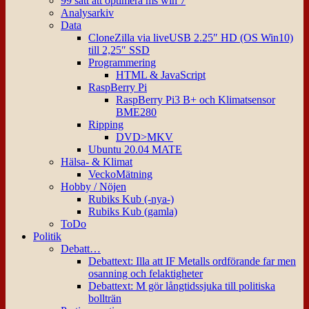
99 sätt att optimera ms win 7
Analysarkiv
Data
CloneZilla via liveUSB 2.25″ HD (OS Win10)
till 2,25″ SSD
Programmering
HTML & JavaScript
RaspBerry Pi
RaspBerry Pi3 B+ och Klimatsensor
BME280
Ripping
DVD>MKV
Ubuntu 20.04 MATE
Hälsa- & Klimat
VeckoMätning
Hobby / Nöjen
Rubiks Kub (-nya-)
Rubiks Kub (gamla)
ToDo
Politik
Debatt…
Debattext: Illa att IF Metalls ordförande far men
osanning och felaktigheter
Debattext: M gör långtidssjuka till politiska
bollträn