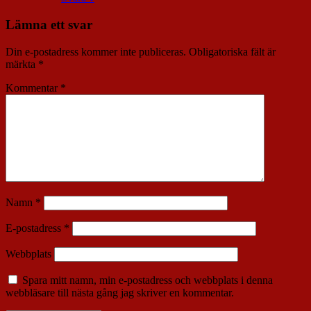
Lämna ett svar
Din e-postadress kommer inte publiceras.
Obligatoriska fält är
märkta
*
Kommentar
*
Namn
*
E-postadress
*
Webbplats
Spara mitt namn, min e-postadress och webbplats i denna
webbläsare till nästa gång jag skriver en kommentar.