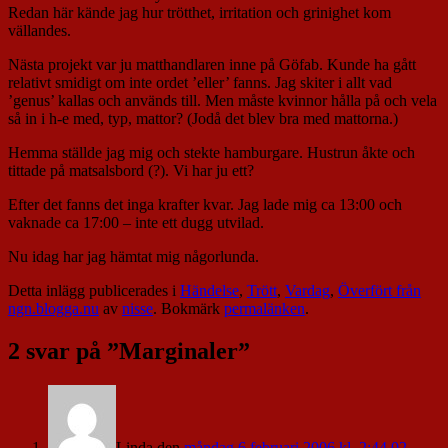
Redan här kände jag hur trötthet, irritation och grinighet kom
vällandes.
Nästa projekt var ju matthandlaren inne på Göfab. Kunde ha gått
relativt smidigt om inte ordet ’eller’ fanns. Jag skiter i allt vad
’genus’ kallas och används till. Men måste kvinnor hålla på och vela
så in i h-e med, typ, mattor? (Jodå det blev bra med mattorna.)
Hemma ställde jag mig och stekte hamburgare. Hustrun åkte och
tittade på matsalsbord (?). Vi har ju ett?
Efter det fanns det inga krafter kvar. Jag lade mig ca 13:00 och
vaknade ca 17:00 – inte ett dugg utvilad.
Nu idag har jag hämtat mig någorlunda.
Detta inlägg publicerades i
Händelse
,
Trött
,
Vardag
,
Överfört från
ngn.blogga.nu
av
nisse
. Bokmärk
permalänken
.
2 svar på ”
Marginaler
”
Linda
den
måndag 6 februari 2006 kl. 2:44 02