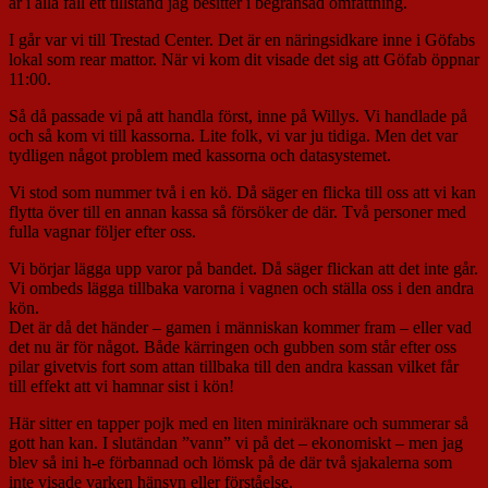
är i alla fall ett tillstånd jag besitter i begränsad omfattning.
I går var vi till Trestad Center. Det är en näringsidkare inne i Göfabs
lokal som rear mattor. När vi kom dit visade det sig att Göfab öppnar
11:00.
Så då passade vi på att handla först, inne på Willys. Vi handlade på
och så kom vi till kassorna. Lite folk, vi var ju tidiga. Men det var
tydligen något problem med kassorna och datasystemet.
Vi stod som nummer två i en kö. Då säger en flicka till oss att vi kan
flytta över till en annan kassa så försöker de där. Två personer med
fulla vagnar följer efter oss.
Vi börjar lägga upp varor på bandet. Då säger flickan att det inte går.
Vi ombeds lägga tillbaka varorna i vagnen och ställa oss i den andra
kön.
Det är då det händer – gamen i människan kommer fram – eller vad
det nu är för något. Både kärringen och gubben som står efter oss
pilar givetvis fort som attan tillbaka till den andra kassan vilket får
till effekt att vi hamnar sist i kön!
Här sitter en tapper pojk med en liten miniräknare och summerar så
gott han kan. I slutändan ”vann” vi på det – ekonomiskt – men jag
blev så ini h-e förbannad och lömsk på de där två sjakalerna som
inte visade varken hänsyn eller förståelse.