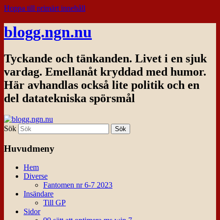
Hoppa till primärt innehåll
blogg.ngn.nu
Tyckande och tänkanden. Livet i en sjuk
vardag. Emellanåt kryddad med humor.
Här avhandlas också lite politik och en
del datatekniska spörsmål
Sök
Huvudmeny
Hem
Diverse
Fantomen nr 6-7 2023
Insändare
Till GP
Sidor