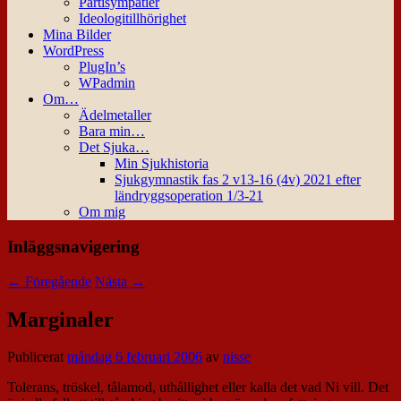
Partisympatier
Ideologitillhörighet
Mina Bilder
WordPress
PlugIn’s
WPadmin
Om…
Ädelmetaller
Bara min…
Det Sjuka…
Min Sjukhistoria
Sjukgymnastik fas 2 v13-16 (4v) 2021 efter
ländryggsoperation 1/3-21
Om mig
Inläggsnavigering
←
Föregående
Nästa
→
Marginaler
Publicerat
måndag 6 februari 2006
av
nisse
Tolerans, tröskel, tålamod, uthållighet eller kalla det vad Ni vill. Det