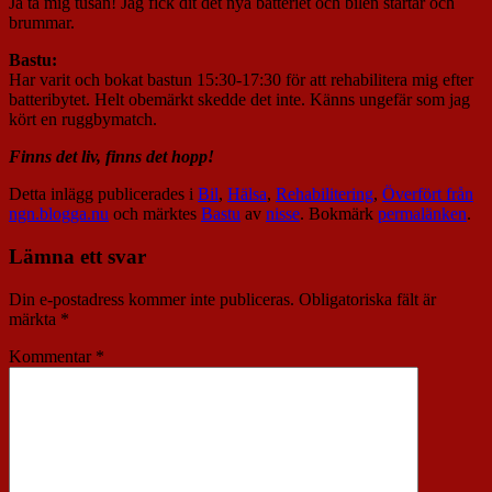
Ja ta mig tusan! Jag fick dit det nya batteriet och bilen startar och
brummar.
Bastu:
Har varit och bokat bastun 15:30-17:30 för att rehabilitera mig efter
batteribytet. Helt obemärkt skedde det inte. Känns ungefär som jag
kört en ruggbymatch.
Finns det liv, finns det hopp!
Detta inlägg publicerades i
Bil
,
Hälsa
,
Rehabilitering
,
Överfört från
ngn.blogga.nu
och märktes
Bastu
av
nisse
. Bokmärk
permalänken
.
Lämna ett svar
Din e-postadress kommer inte publiceras.
Obligatoriska fält är
märkta
*
Kommentar
*