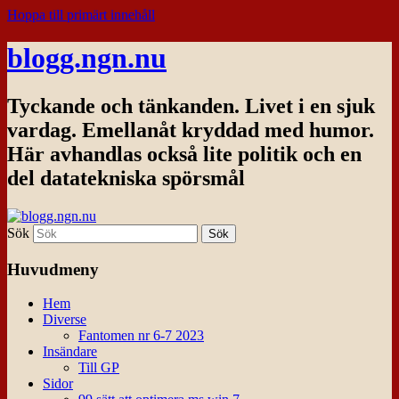
Hoppa till primärt innehåll
blogg.ngn.nu
Tyckande och tänkanden. Livet i en sjuk
vardag. Emellanåt kryddad med humor.
Här avhandlas också lite politik och en
del datatekniska spörsmål
Sök
Huvudmeny
Hem
Diverse
Fantomen nr 6-7 2023
Insändare
Till GP
Sidor