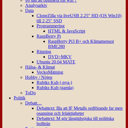
99 sätt att optimera ms win 7
Analysarkiv
Data
CloneZilla via liveUSB 2.25″ HD (OS Win10)
till 2,25″ SSD
Programmering
HTML & JavaScript
RaspBerry Pi
RaspBerry Pi3 B+ och Klimatsensor
BME280
Ripping
DVD>MKV
Ubuntu 20.04 MATE
Hälsa- & Klimat
VeckoMätning
Hobby / Nöjen
Rubiks Kub (-nya-)
Rubiks Kub (gamla)
ToDo
Politik
Debatt…
Debattext: Illa att IF Metalls ordförande far men
osanning och felaktigheter
Debattext: M gör långtidssjuka till politiska
bollträn