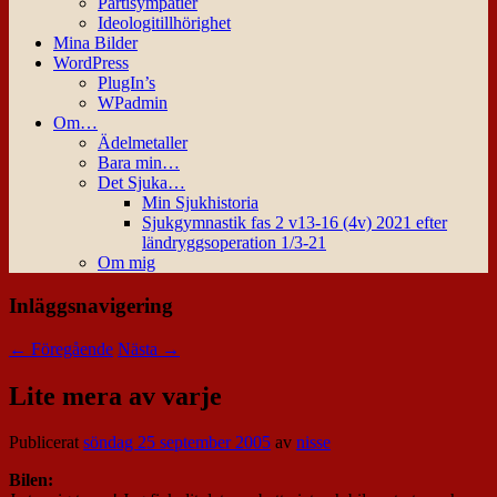
Partisympatier
Ideologitillhörighet
Mina Bilder
WordPress
PlugIn’s
WPadmin
Om…
Ädelmetaller
Bara min…
Det Sjuka…
Min Sjukhistoria
Sjukgymnastik fas 2 v13-16 (4v) 2021 efter
ländryggsoperation 1/3-21
Om mig
Inläggsnavigering
←
Föregående
Nästa
→
Lite mera av varje
Publicerat
söndag 25 september 2005
av
nisse
Bilen: