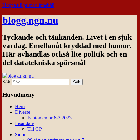
Hoppa till primärt innehåll
blogg.ngn.nu
Tyckande och tänkanden. Livet i en sjuk
vardag. Emellanåt kryddad med humor.
Här avhandlas också lite politik och en
del datatekniska spörsmål
Sök
Huvudmeny
Hem
Diverse
Fantomen nr 6-7 2023
Insändare
Till GP
Sidor