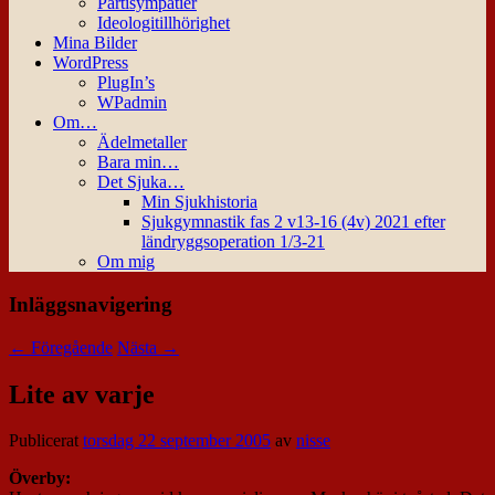
Partisympatier
Ideologitillhörighet
Mina Bilder
WordPress
PlugIn’s
WPadmin
Om…
Ädelmetaller
Bara min…
Det Sjuka…
Min Sjukhistoria
Sjukgymnastik fas 2 v13-16 (4v) 2021 efter
ländryggsoperation 1/3-21
Om mig
Inläggsnavigering
←
Föregående
Nästa
→
Lite av varje
Publicerat
torsdag 22 september 2005
av
nisse
Överby: