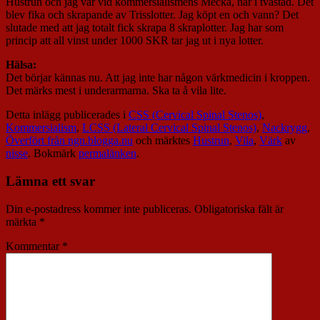
Hustrun och jag var vid kommersialismens Mecka, här i tvåstad. Det
blev fika och skrapande av Trisslotter. Jag köpt en och vann? Det
slutade med att jag totalt fick skrapa 8 skraplotter. Jag har som
princip att all vinst under 1000 SKR tar jag ut i nya lotter.
Hälsa:
Det börjar kännas nu. Att jag inte har någon värkmedicin i kroppen.
Det märks mest i underarmarna. Ska ta å vila lite.
Detta inlägg publicerades i
CSS (Cervical Spinal Stenos)
,
Kommersialism
,
LCSS (Lateral Cervical Spinal Stenos)
,
Nackrygg
,
Överfört från ngn.blogga.nu
och märktes
Hustrun
,
Vila
,
Värk
av
nisse
. Bokmärk
permalänken
.
Lämna ett svar
Din e-postadress kommer inte publiceras.
Obligatoriska fält är
märkta
*
Kommentar
*