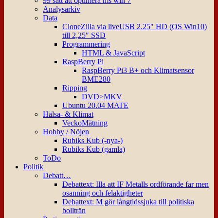
99 sätt att optimera ms win 7
Analysarkiv
Data
CloneZilla via liveUSB 2.25″ HD (OS Win10)
till 2,25″ SSD
Programmering
HTML & JavaScript
RaspBerry Pi
RaspBerry Pi3 B+ och Klimatsensor
BME280
Ripping
DVD>MKV
Ubuntu 20.04 MATE
Hälsa- & Klimat
VeckoMätning
Hobby / Nöjen
Rubiks Kub (-nya-)
Rubiks Kub (gamla)
ToDo
Politik
Debatt…
Debattext: Illa att IF Metalls ordförande far men
osanning och felaktigheter
Debattext: M gör långtidssjuka till politiska
bollträn