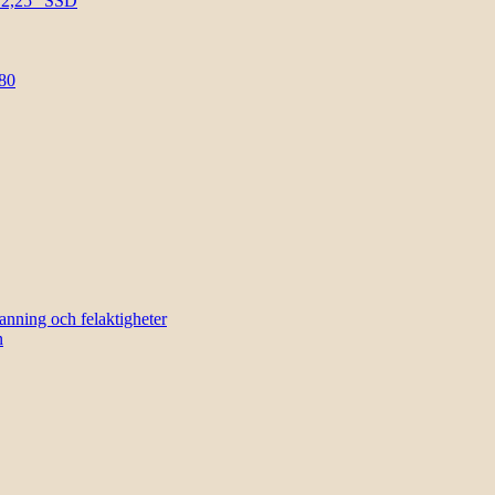
l 2,25″ SSD
80
sanning och felaktigheter
n