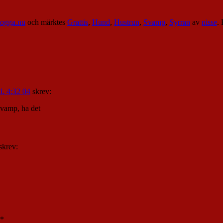
logga.nu
och märktes
Grattis
,
Hund
,
Hustrun
,
Svamp
,
Syrran
av
nisse
.
l. 4:32 04
skrev:
svamp, ha det
skrev:
*