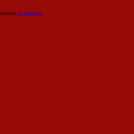
 Bokmärk
permalänken
.