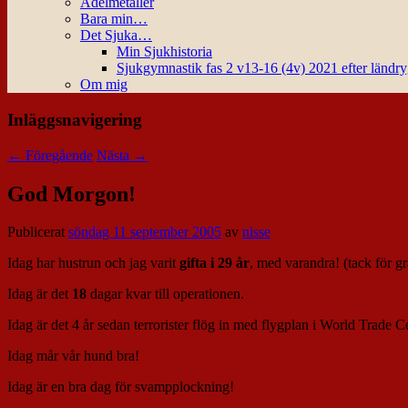
Ädelmetaller
Bara min…
Det Sjuka…
Min Sjukhistoria
Sjukgymnastik fas 2 v13-16 (4v) 2021 efter ländr
Om mig
Inläggsnavigering
←
Föregående
Nästa
→
God Morgon!
Publicerat
söndag 11 september 2005
av
nisse
Idag har hustrun och jag varit
gifta i 29 år
, med varandra! (tack för gra
Idag är det
18
dagar kvar till operationen.
Idag är det 4 år sedan terrorister flög in med flygplan i World Trade C
Idag mår vår hund bra!
Idag är en bra dag för svampplockning!