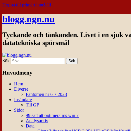
Hoppa till primärt innehåll
blogg.ngn.nu
Tyckande och tänkanden. Livet i en sjuk v
datatekniska spörsmål
Sök
Huvudmeny
Hem
Diverse
Fantomen nr 6-7 2023
Insändare
Till GP
Sidor
99 sätt att optimera ms win 7
Analysarkiv
Data