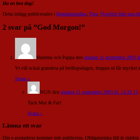
Ha en bra dag!
Detta inlägg publicerades i
Bemärkelsedag
,
Djur
,
Överfört från ngn.b
2 svar på ”
God Morgon!
”
Mamma och Pappa
den
söndag 11 september 2005 k
Vi vill ocksä gratulera på bröllopsdagen, hoppas ni får mycket 
Svara
↓
NGN
den
söndag 11 september 2005 kl. 13:20 13
Tack Mor & Far!
Svara
↓
Lämna ett svar
Din e-postadress kommer inte publiceras.
Obligatoriska fält är märkta