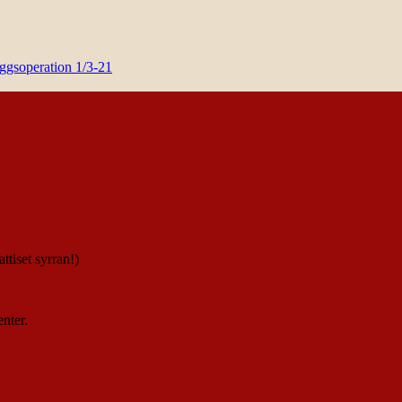
yggsoperation 1/3-21
ttiset syrran!)
enter.