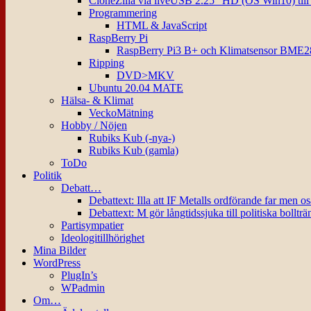
CloneZilla via liveUSB 2.25″ HD (OS Win10) til
Programmering
HTML & JavaScript
RaspBerry Pi
RaspBerry Pi3 B+ och Klimatsensor BME2
Ripping
DVD>MKV
Ubuntu 20.04 MATE
Hälsa- & Klimat
VeckoMätning
Hobby / Nöjen
Rubiks Kub (-nya-)
Rubiks Kub (gamla)
ToDo
Politik
Debatt…
Debattext: Illa att IF Metalls ordförande far men o
Debattext: M gör långtidssjuka till politiska bollträ
Partisympatier
Ideologitillhörighet
Mina Bilder
WordPress
PlugIn’s
WPadmin
Om…