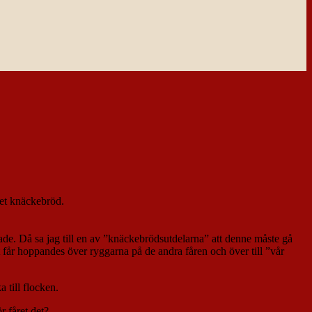
ket knäckebröd.
nade. Då sa jag till en av ”knäckebrödsutdelarna” att denne måste gå
t får hoppandes över ryggarna på de andra fåren och över till ”vår
a till flocken.
r fåret det?