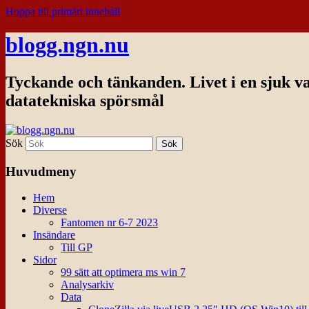
Hoppa till primärt innehåll
blogg.ngn.nu
Tyckande och tänkanden. Livet i en sjuk v
datatekniska spörsmål
Sök
Huvudmeny
Hem
Diverse
Fantomen nr 6-7 2023
Insändare
Till GP
Sidor
99 sätt att optimera ms win 7
Analysarkiv
Data