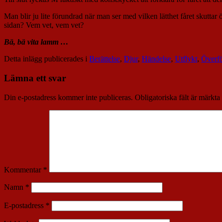
Man blir ju lite förundrad när man ser med vilken lätthet fåret skuttar 
sidan? Vem vet, vem vet?
Bä, bä vita lamm …
Detta inlägg publicerades i
Berättelse
,
Djur
,
Händelse
,
Utflykt
,
Överfö
Lämna ett svar
Din e-postadress kommer inte publiceras.
Obligatoriska fält är märkta
Kommentar
*
Namn
*
E-postadress
*