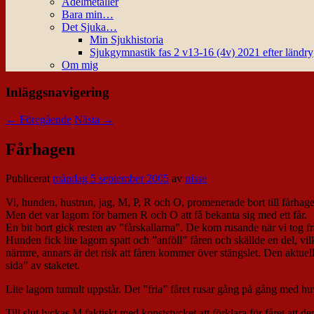
Ädelmetaller
Bara min…
Det Sjuka…
Min Sjukhistoria
Sjukgymnastik fas 2 v13-16 (4v) 2021 efter ländr
Om mig
Inläggsnavigering
←
Föregående
Nästa
→
Fårhagen
Publicerat
måndag 5 september 2005
av
nisse
Vi, hunden, hustrun, jag, M, P, R och O, promenerade bort till fårhage
Men det var lagom för barnen R och O att få bekanta sig med ett får.
En bit bort gick resten av ”fårskallarna”. De kom rusande när vi tog fra
Hunden fick lite lagom spatt och ”anföll” fåren och skällde en del, vi
närmre, annars är det risk att fåren kommer över stängslet. Den aktuel
sida” av staketet.
Lite lagom tumult uppstår. Det ”fria” fåret rusar gång på gång med huvude
Till slut lyckas M faktiskt med konststycket att förklara för fåret att d