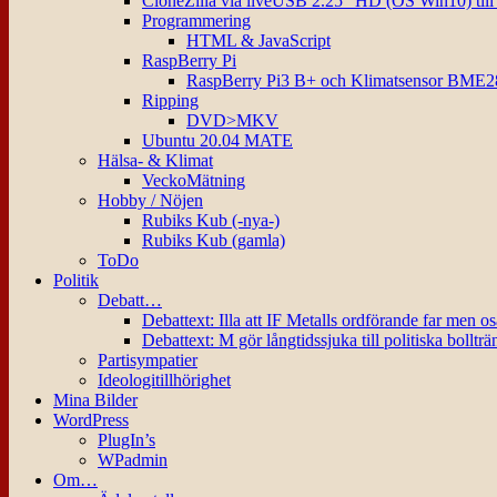
CloneZilla via liveUSB 2.25″ HD (OS Win10) til
Programmering
HTML & JavaScript
RaspBerry Pi
RaspBerry Pi3 B+ och Klimatsensor BME2
Ripping
DVD>MKV
Ubuntu 20.04 MATE
Hälsa- & Klimat
VeckoMätning
Hobby / Nöjen
Rubiks Kub (-nya-)
Rubiks Kub (gamla)
ToDo
Politik
Debatt…
Debattext: Illa att IF Metalls ordförande far men o
Debattext: M gör långtidssjuka till politiska bollträ
Partisympatier
Ideologitillhörighet
Mina Bilder
WordPress
PlugIn’s
WPadmin
Om…