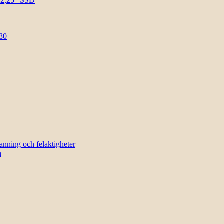
l 2,25″ SSD
80
sanning och felaktigheter
n