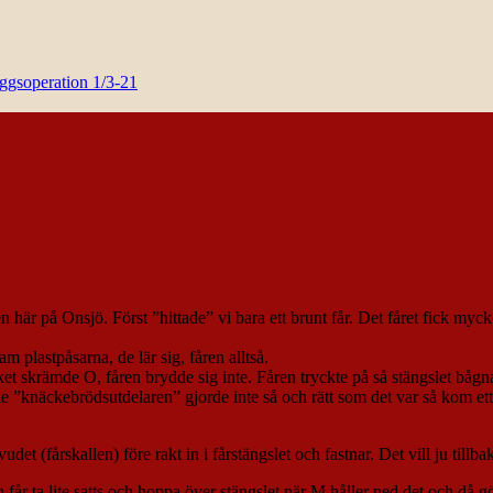
yggsoperation 1/3-21
n här på Onsjö. Först ”hittade” vi bara ett brunt får. Det fåret fick myc
m plastpåsarna, de lär sig, fåren alltså.
lket skrämde O, fåren brydde sig inte. Fåren tryckte på så stängslet båg
le ”knäckebrödsutdelaren” gjorde inte så och rätt som det var så kom et
t (fårskallen) före rakt in i fårstängslet och fastnar. Det vill ju tillbak
en får ta lite satts och hoppa över stängslet när M håller ned det och då gö