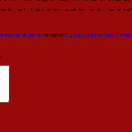
över fårstängslet. Undrar om de vet om att de när som helst kan göra så? S
rt från ngn.blogga.nu
och märktes
Får
,
Hund
,
Hustrun
,
Onsjö
,
Promen
*