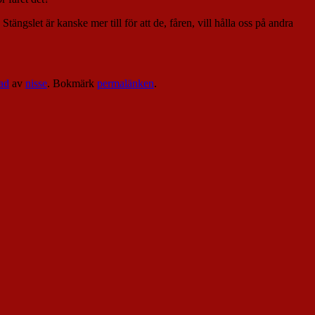
tängslet är kanske mer till för att de, fåren, vill hålla oss på andra
ad
av
nisse
. Bokmärk
permalänken
.