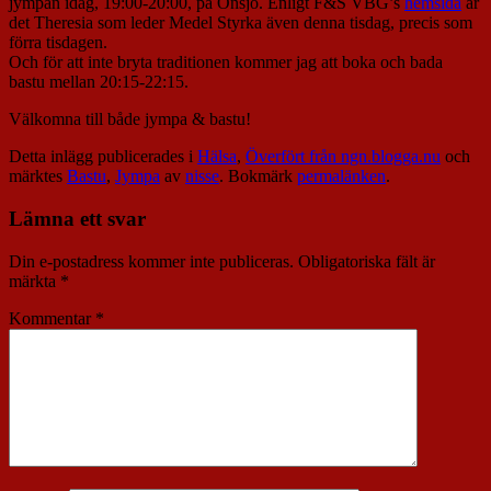
jympan idag, 19:00-20:00, på Onsjö. Enligt F&S VBG’s
hemsida
är
det Theresia som leder Medel Styrka även denna tisdag, precis som
förra tisdagen.
Och för att inte bryta traditionen kommer jag att boka och bada
bastu mellan 20:15-22:15.
Välkomna till både jympa & bastu!
Detta inlägg publicerades i
Hälsa
,
Överfört från ngn.blogga.nu
och
märktes
Bastu
,
Jympa
av
nisse
. Bokmärk
permalänken
.
Lämna ett svar
Din e-postadress kommer inte publiceras.
Obligatoriska fält är
märkta
*
Kommentar
*