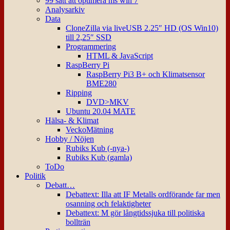
99 sätt att optimera ms win 7
Analysarkiv
Data
CloneZilla via liveUSB 2.25″ HD (OS Win10)
till 2,25″ SSD
Programmering
HTML & JavaScript
RaspBerry Pi
RaspBerry Pi3 B+ och Klimatsensor
BME280
Ripping
DVD>MKV
Ubuntu 20.04 MATE
Hälsa- & Klimat
VeckoMätning
Hobby / Nöjen
Rubiks Kub (-nya-)
Rubiks Kub (gamla)
ToDo
Politik
Debatt…
Debattext: Illa att IF Metalls ordförande far men
osanning och felaktigheter
Debattext: M gör långtidssjuka till politiska
bollträn