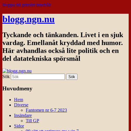
Hoppa till primärt innehåll
blogg.ngn.nu
Tyckande och tänkanden. Livet i en sjuk
vardag. Emellanåt kryddad med humor.
Här avhandlas också lite politik och en
del datatekniska spörsmål
Sök
Huvudmeny
Hem
Diverse
Fantomen nr 6-7 2023
Insändare
Till GP
Sidor