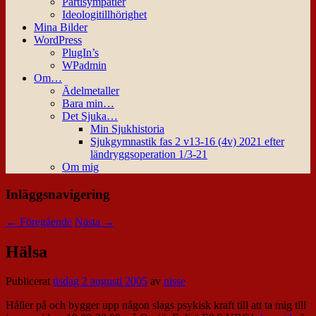
Partisympatier
Ideologitillhörighet
Mina Bilder
WordPress
PlugIn’s
WPadmin
Om…
Ädelmetaller
Bara min…
Det Sjuka…
Min Sjukhistoria
Sjukgymnastik fas 2 v13-16 (4v) 2021 efter
ländryggsoperation 1/3-21
Om mig
Inläggsnavigering
←
Föregående
Nästa
→
Hälsa
Publicerat
tisdag 2 augusti 2005
av
nisse
Håller på och bygger upp någon slags psykisk kraft till att ta mig till