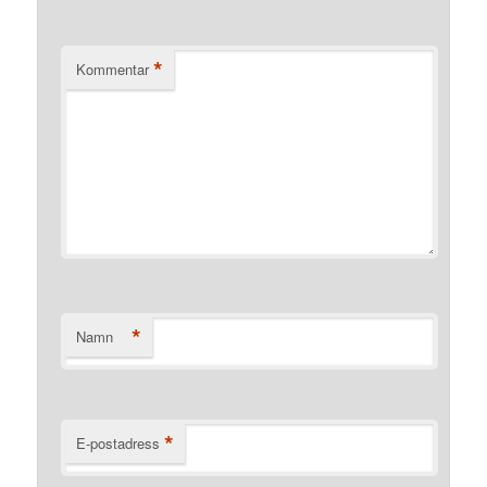
*
Kommentar
*
Namn
*
E-postadress