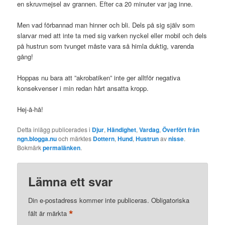
en skruvmejsel av grannen. Efter ca 20 minuter var jag inne.
Men vad förbannad man hinner och bli. Dels på sig själv som
slarvar med att inte ta med sig varken nyckel eller mobil och dels
på hustrun som tvunget måste vara så himla duktig, varenda
gång!
Hoppas nu bara att ”akrobatiken” inte ger alltför negativa
konsekvenser i min redan hårt ansatta kropp.
Hej-å-hå!
Detta inlägg publicerades i
Djur
,
Händighet
,
Vardag
,
Överfört från
ngn.blogga.nu
och märktes
Dottern
,
Hund
,
Hustrun
av
nisse
.
Bokmärk
permalänken
.
Lämna ett svar
Din e-postadress kommer inte publiceras.
Obligatoriska
*
fält är märkta