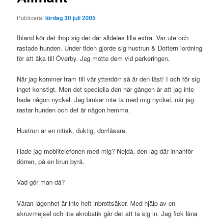
Publicerat
lördag 30 juli 2005
Ibland kör det ihop sig det där alldeles lilla extra. Var ute och
rastade hunden. Under tiden gjorde sig hustrun & Dottern iordning
för att åka till Överby. Jag mötte dem vid parkeringen.
När jag kommer fram till vår ytterdörr så är den låst! I och för sig
inget konstigt. Men det speciella den här gången är att jag inte
hade någon nyckel. Jag brukar inte ta med mig nyckel, när jag
rastar hunden och det är någon hemma.
Hustrun är en nitisk, duktig, dörrlåsare.
Hade jag mobiltelefonen med mig? Nejdå, den låg där innanför
dörren, på en brun byrå.
Vad gör man då?
Våran lägenhet är inte helt inbrottsäker. Med hjälp av en
skruvmejsel och lite akrobatik går det att ta sig in. Jag fick låna