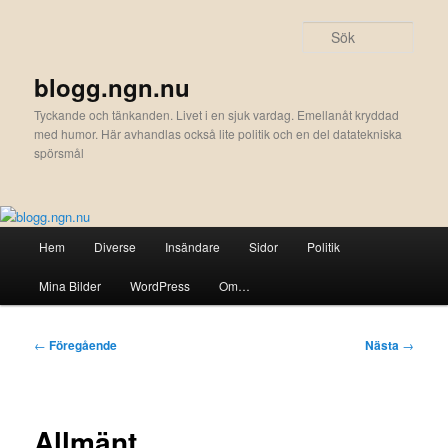
Hoppa
till
Sök
primärt
innehåll
blogg.ngn.nu
Tyckande och tänkanden. Livet i en sjuk vardag. Emellanåt kryddad
med humor. Här avhandlas också lite politik och en del datatekniska
spörsmål
Huvudmeny
Hem
Diverse
Insändare
Sidor
Politik
Mina Bilder
WordPress
Om…
Inläggsnavigering
←
Föregående
Nästa
→
Allmänt