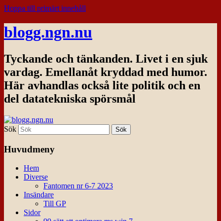
Hoppa till primärt innehåll
blogg.ngn.nu
Tyckande och tänkanden. Livet i en sjuk
vardag. Emellanåt kryddad med humor.
Här avhandlas också lite politik och en
del datatekniska spörsmål
Sök
Huvudmeny
Hem
Diverse
Fantomen nr 6-7 2023
Insändare
Till GP
Sidor