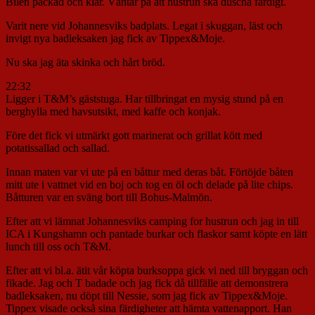
Bilen packad och klar. Väntar på att hustrun ska duscha färdigt.
Varit nere vid Johannesviks badplats. Legat i skuggan, läst och
invigt nya badleksaken jag fick av Tippex&Moje.
Nu ska jag äta skinka och hårt bröd.
22:32
Ligger i T&M’s gäststuga. Har tillbringat en mysig stund på en
berghylla med havsutsikt, med kaffe och konjak.
Före det fick vi utmärkt gott marinerat och grillat kött med
potatissallad och sallad.
Innan maten var vi ute på en båttur med deras båt. Förtöjde båten
mitt ute i vattnet vid en boj och tog en öl och delade på lite chips.
Båtturen var en sväng bort till Bohus-Malmön.
Efter att vi lämnat Johannesviks camping for hustrun och jag in till
ICA i Kungshamn och pantade burkar och flaskor samt köpte en lätt
lunch till oss och T&M.
Efter att vi bl.a. ätit vår köpta burksoppa gick vi ned till bryggan och
fikade. Jag och T badade och jag fick då tillfälle att demonstrera
badleksaken, nu döpt till Nessie, som jag fick av Tippex&Moje.
Tippex visade också sina färdigheter att hämta vattenapport. Han