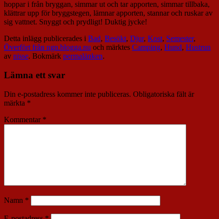
hoppar i från bryggan, simmar ut och tar apporten, simmar tillbaka,
klättrar upp för bryggstegen, lämnar apporten, stannar och ruskar av
sig vattnet. Snyggt och prydligt! Duktig jycke!
Detta inlägg publicerades i
Bad
,
Besökt
,
Djur
,
Kost
,
Semester
,
Överfört från ngn.blogga.nu
och märktes
Camping
,
Hund
,
Hustrun
av
nisse
. Bokmärk
permalänken
.
Lämna ett svar
Din e-postadress kommer inte publiceras.
Obligatoriska fält är
märkta
*
Kommentar
*
Namn
*
E-postadress
*