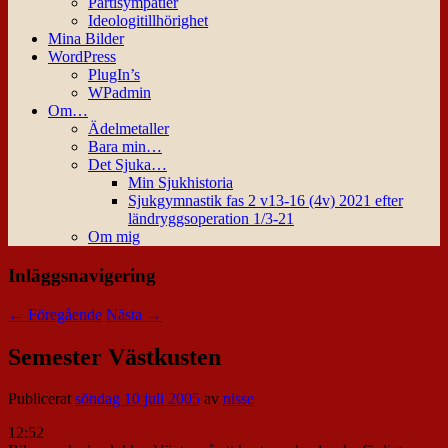
Partisympatier
Ideologitillhörighet
Mina Bilder
WordPress
PlugIn’s
WPadmin
Om…
Ädelmetaller
Bara min…
Det Sjuka…
Min Sjukhistoria
Sjukgymnastik fas 2 v13-16 (4v) 2021 efter
ländryggsoperation 1/3-21
Om mig
Inläggsnavigering
←
Föregående
Nästa
→
Semester Västkusten
Publicerat
söndag 10 juli 2005
av
nisse
12:52