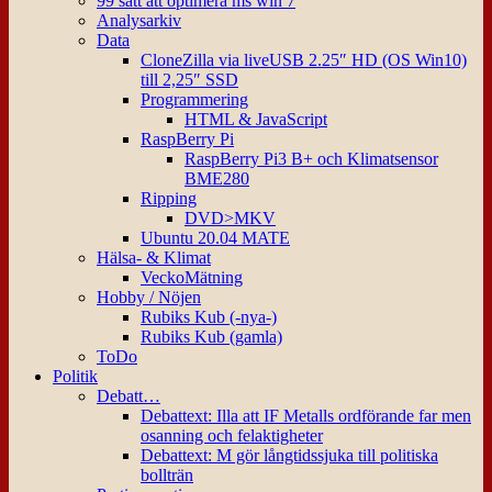
99 sätt att optimera ms win 7
Analysarkiv
Data
CloneZilla via liveUSB 2.25″ HD (OS Win10)
till 2,25″ SSD
Programmering
HTML & JavaScript
RaspBerry Pi
RaspBerry Pi3 B+ och Klimatsensor
BME280
Ripping
DVD>MKV
Ubuntu 20.04 MATE
Hälsa- & Klimat
VeckoMätning
Hobby / Nöjen
Rubiks Kub (-nya-)
Rubiks Kub (gamla)
ToDo
Politik
Debatt…
Debattext: Illa att IF Metalls ordförande far men
osanning och felaktigheter
Debattext: M gör långtidssjuka till politiska
bollträn