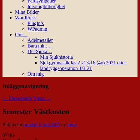
Partisympatier
Ideologitillhörighet
Mina Bilder
WordPress
PlugIn’s
WPadmin
Om…
Ädelmetaller
Bara min…
Det Sjuka…
Min Sjukhistoria
Sjukgymnastik fas 2 v13-16 (4v) 2021 efter
ländryggsoperation 1/3-21
Om mig
Inläggsnavigering
←
Föregående
Nästa
→
Semester Västkusten
Publicerat
onsdag 6 juli 2005
av
nisse
07:46