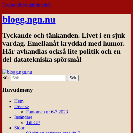
Hoppa till primärt innehåll
blogg.ngn.nu
Tyckande och tänkanden. Livet i en sjuk
vardag. Emellanåt kryddad med humor.
Här avhandlas också lite politik och en
del datatekniska spörsmål
Sök
Huvudmeny
Hem
Diverse
Fantomen nr 6-7 2023
Insändare
Till GP
Sidor