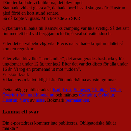
Därefter kollade vi butikerna, det blev inget.
Stannade vid ett glasscafé, de hade bord i sval skugga där. Hustrun
gled förbi en kort stund senare.
Så då köpte vi glass. Min kostade 25 SKR.
Cykelturen tillbaka till Ramsviks camping var lika svettig. Så det satt
fint med ett bad vid bryggan och därpå sval sötvattendusch.
Efter det en välbehövlig vila. Precis när vi hade krupit in i tältet så
kom en regnskur.
Efter vilan blev lite ”sportstudier”, det arrangerades trashockey för
ungdomar under 12 år, tror jag? Efter det var det disco för alla under
16 år. Vi tog en promenad ut mot ”udden”.
En skön kväll.
Vi lade oss relativt tidigt. Lite lätt underhållna av våra grannar.
Detta inlägg publicerades i
Bad
,
Kost
,
Semester
,
Tinnitus
,
Väder
,
Överfört från ngn.blogga.nu
och märktes
Camping
,
Cykeltur
,
Hustrun
,
Värk
av
nisse
. Bokmärk
permalänken
.
Lämna ett svar
Din e-postadress kommer inte publiceras.
Obligatoriska fält är
märkta
*