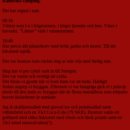
Ramsviks camping.
Det har regnat i natt.
08:16
Värker som f-n i högerarmen, i höger ljumske och ben. Väser i
huvudet. ”Lättare” värk i vänsterarmen.
18:40
Har precis ätit pilsnerkorv med bröd, gurka och morot. Till det
bilvärmd mjölk.
Det var hustrun som väckte mig ur min vila med färdig mat.
Idag har vi per cykel varit in till Smögen.
Det var varmt och svettigt att cykla.
Det första vi gjorde när vi kom fram var att bada. Härligt!
Sedan angrep vi bryggan. Eftersom vi var hungriga gick vi i princip
direkt till den ända av bryggan där de flesta matställena som erbjuder
havets läckerheter är samlade.
Jag åt skaldjurssallad med gravad lax och potatissallad samt
vitlöksbröd och en 33cl Coca-Cola (79 SKR). Hustrun valde ett
grillspett med olika fisksorter med örtsås och färsk potatis samt en
33cl sötad mineralvatten(?).