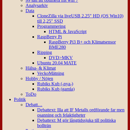
99 sätt att optimera ms win 7
Analysarkiv
Data
CloneZilla via liveUSB 2.25″ HD (OS Win10)
till 2,25″ SSD
Programmering
HTML & JavaScript
RaspBerry Pi
RaspBerry Pi3 B+ och Klimatsensor
BME280
Ripping
DVD>MKV
Ubuntu 20.04 MATE
Hälsa- & Klimat
VeckoMätning
Hobby / Nöjen
Rubiks Kub (-nya-)
Rubiks Kub (gamla)
ToDo
Politik
Debatt…
Debattext: Illa att IF Metalls ordförande far men
osanning och felaktigheter
Debattext: M gör långtidssjuka till politiska
bollträn