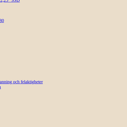
l 2,25″ SSD
80
sanning och felaktigheter
n