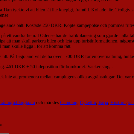
ca 1km tyckte vi att bilen lät lite knepigt, framtill. Kollade lite. Troli
ense.
Langelands bält. Kostade 250 DKR. Köpte kämpepölse och pommes frite
m på ett vandrarhem. I Odense har de trafikplanering som gjorde i alla f
ripa att man skull parkera bilen och leta upp turistinformationen, någo
l man skulle ligga i för att komma rätt.
till. På Legoland vill de ha över 1700 DKR för en övernattning, hutlös
ping. 461 DKR + 50 i deposition för bomkortet. Vacker stuga.
ck inte att promenera mellan campingens olika avgränsningar. Det var 
från ngn.blogga.nu
och märktes
Camping
,
Cykeltur
,
Färja
,
Hustrun
,
va
*