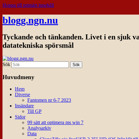
Hoppa till primärt innehåll
blogg.ngn.nu
Tyckande och tänkanden. Livet i en sjuk v
datatekniska spörsmål
Sök
Huvudmeny
Hem
Diverse
Fantomen nr 6-7 2023
Insändare
Till GP
Sidor
99 sätt att optimera ms win 7
Analysarkiv
Data