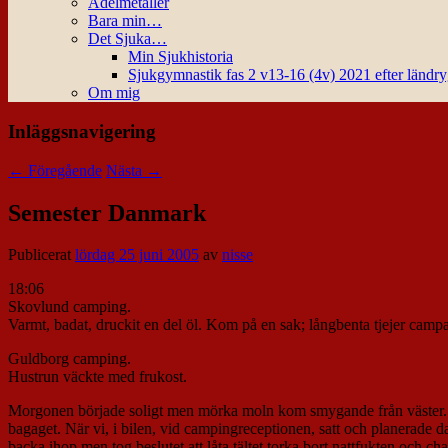
Ädelmetaller
Bara min…
Det Sjuka…
Min Sjukhistoria
Sjukgymnastik fas 2 v13-16 (4v) 2021 efter ländr
Om mig
Inläggsnavigering
←
Föregående
Nästa
→
Semester Danmark
Publicerat
lördag 25 juni 2005
av
nisse
18:06
Skovlund camping.
Varmt, badat, druckit en del öl. Kom på en sak; långbenta tjejer campa
Guldborg camping.
Hustrun väckte med frukost.
Morgonen började soligt men mörka moln kom smygande från väster. Vi to
bagaget. När vi, i bilen, vid campingreceptionen, satt och planerade d
backa ihop men tog beslutet att låta tältet torka bort nattfukten och ch