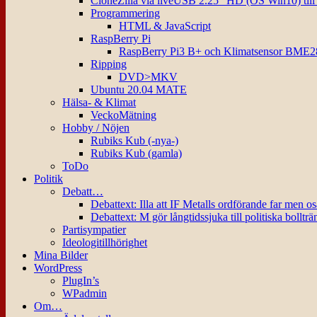
CloneZilla via liveUSB 2.25″ HD (OS Win10) til
Programmering
HTML & JavaScript
RaspBerry Pi
RaspBerry Pi3 B+ och Klimatsensor BME2
Ripping
DVD>MKV
Ubuntu 20.04 MATE
Hälsa- & Klimat
VeckoMätning
Hobby / Nöjen
Rubiks Kub (-nya-)
Rubiks Kub (gamla)
ToDo
Politik
Debatt…
Debattext: Illa att IF Metalls ordförande far men o
Debattext: M gör långtidssjuka till politiska bollträ
Partisympatier
Ideologitillhörighet
Mina Bilder
WordPress
PlugIn’s
WPadmin
Om…