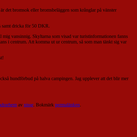
gtvis är det bromsok eller bromsbeläggen som krånglar på vänster
s samt dricka för 50 DKR.
all mig vansinnig. Skyltarna som visad var turistinformationen fanns
nstans i centrum. Att komma ut ur centrum, så som man tänkt sig var
t!
också hundförbud på halva campingen. Jag upplever att det blir mer
ndrarhem
av
nisse
. Bokmärk
permalänken
.