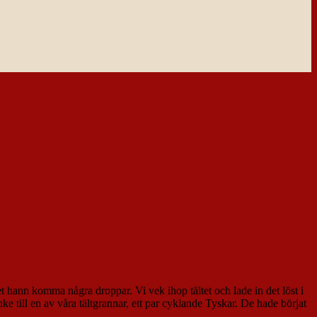
t hann komma några droppar. Vi vek ihop tältet och lade in det löst i
e till en av våra tältgrannar, ett par cyklande Tyskar. De hade börjat