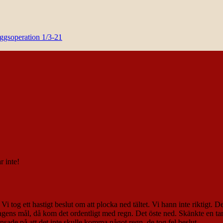
yggsoperation 1/3-21
r inte!
g ett hastigt beslut om att plocka ned tältet. Vi hann inte riktigt. De
agens mål, då kom det ordentligt med regn. Det öste ned. Skänkte en tank
ansade på att det inte skulle komma något regn, de tog fel beslut.