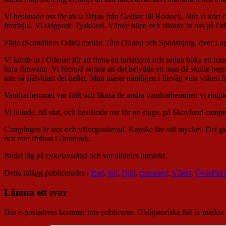
Vi beslutade oss för att ta färjan från Gedser till Rostock. När vi kört 
framhjul. Vi skippade Tyskland. Vände bilen och riktade in oss på Od
Färja (Scandlines Odin) mellan Tårs (Taars) och Spodsbjerg, över 
Vi körde in i Odense för att finna en turistbyrå och sedan boka ett ru
bara försvann. Vi förstod senare att det betydde att man då skulle beg
inte så självklart det heller. Man måste nämligen i förväg veta vilken fi
Vandrarhemmet var fullt och likaså de andra vandrarhemmen vi ringde 
Vi hittade, till slut, och bestämde oss för en stuga, på Skovlund cam
Campingen är stor och välorganiserad. Kanske lite väl mycket. Det gi
och mer förbud i Danmark.
Badet låg på cykelavstånd och var alldeles utmärkt.
Detta inlägg publicerades i
Bad
,
Bil
,
Djur
,
Semester
,
Väder
,
Överfört 
Lämna ett svar
Din e-postadress kommer inte publiceras.
Obligatoriska fält är märkta