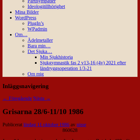
Partisympatier
Ideologitillhörighet
Mina Bilder
WordPress
PlugIn’s
WPadmin
Om…
Ädelmetaller
Bara min…
Det Sjuka…
Min Sjukhistoria
Sjukgymnastik fas 2 v13-16 (4v) 2021 efter
ländryggsoperation 1/3-21
Om mig
Inläggsnavigering
←
Föregående
Nästa
→
Grisarna 28/6-11/10 1986
Publicerat
lördag 11 oktober 1986
av
nisse
860628