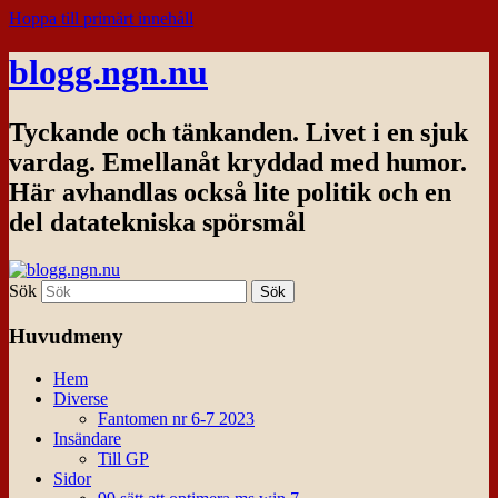
Hoppa till primärt innehåll
blogg.ngn.nu
Tyckande och tänkanden. Livet i en sjuk
vardag. Emellanåt kryddad med humor.
Här avhandlas också lite politik och en
del datatekniska spörsmål
Sök
Huvudmeny
Hem
Diverse
Fantomen nr 6-7 2023
Insändare
Till GP
Sidor