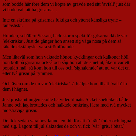
som bodde här före dem vi köpte av grävde ned sitt ’avfall’ just där
vi hade valt att ha grisarna…
Inte en skråma på grisarnas fuktiga och ytterst känsliga tryne –
fantastiskt.
Hunden, schäfern Sessan, hade stor respekt för grisarna då de var
’elektriska’. Just de gånger hon ansett sig våga nosa på dem så
råkade el-stängslet vara strömförande.
Men likaväl som hon vaktade hönor, kycklingar och kalkoner höll
hon koll på grisarna också och såg hon att de smet ut, åkern var ett
populärt mål, så kom hon till oss och ’signalerade’ att nu var det en
eller två grisar på rymmen.
Och även om de nu var ’elektriska’ så hjälpte hon till att ’valla’ in
dem i hägnet.
Just grishämtningen skulle ha videofilmats. Sicket spektakel, både
Janne och jag brottades och halkade omkring i lera med två mycket
motsträviga grisar.
De fick sedan vara hos Janne, en tid, för att få ’rätt’ foder och lugna
ned sig. Lagom till jul slaktades de och vi fick ’vår’ gris, i bitar.]