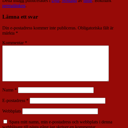
Detta inlägg publicerades i
Djur
,
Nostalgi
av
nisse
. Bokmärk
permalänken
.
Lämna ett svar
Din e-postadress kommer inte publiceras.
Obligatoriska fält är
märkta
*
Kommentar
*
Namn
*
E-postadress
*
Webbplats
Spara mitt namn, min e-postadress och webbplats i denna
webbläsare till nästa gång jag skriver en kommentar.