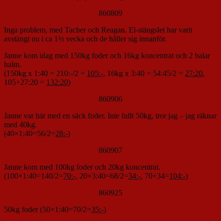
860809
Inga problem, med Tacher och Reagan. El-stängslet har varit
avstängt nu i ca 1½ vecka och de håller sig innanför.
Janne kom idag med 150kg foder och 16kg koncentrat och 2 balar
halm.
(150kg x 1:40 = 210:-/2 =
105:-
, 16kg x 3:40 = 54:45/2 =
27:20
,
105+27:20 =
132:20
)
860906
Janne var här med en säck foder. Inte fullt 50kg, tror jag – jag räknar
med 40kg.
(40×1:40=56/2=
28:-
)
860907
Janne kom med 100kg foder och 20kg koncentrat.
(100×1:40=140/2=
70:-
, 20×3:40=68/2=
34:-
, 70+34=
104:-
)
860925
50kg foder (50×1:40=70/2=
35:-
)