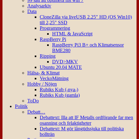
99 sätt att optimera ms win 7
Analysarkiv
Data
CloneZilla via liveUSB 2.25″ HD (OS Win10)
till 2,25″ SSD
Programmering
HTML & JavaScript
RaspBerry Pi
RaspBerry Pi3 B+ och Klimatsensor
BME280
Ripping
DVD>MKV
Ubuntu 20.04 MATE
Hälsa- & Klimat
VeckoMätning
Hobby / Nöjen
Rubiks Kub (-nya-)
Rubiks Kub (gamla)
ToDo
Politik
Debatt…
Debattext: Illa att IF Metalls ordförande far men
osanning och felaktigheter
Debattext: M gör långtidssjuka till politiska
bollträn