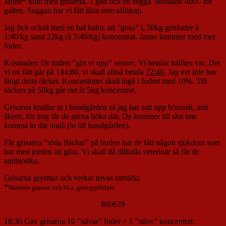
Janne* kom med grisarna. 1 galt och en sugga. Betalade 400:- för
galten. Suggan har vi fått låna som sällskap.
Jag fick också med en bal halm, att ”gosa” i, 50kg grisfoder á
1:40/kg samt 22kg (á 3:40/kg) koncentrat. Janne kommer med mer
foder.
Kostnaden för fodret ”gör vi upp” senare. Vi betalar hälften var. Det
vi nu fått går på 144:80, vi skall alltså betala
72:40
. Jag vet inte hur
långt detta räcker. Koncentratet skall ingå i fodret med 10%. Till
säcken på 50kg går det åt 5kg koncentrat.
Grisarna knallar in i hundgården så jag har satt upp hönsnät, utåt
åkern, för mig får de gärna böka där. De kommer till slut inte
komma in där ändå (in till hundgården).
Får grisarna ”röda fläckar” på huden har de fått någon sjukdom som
har med jorden att göra. Vi skall då tillkalla veterinär så får de
antibiotika.
Grisarna grymtar och verkar trivas utmärkt.
*
Närmsta granne och bl.a. grisuppfödare.
860628
18:30 Gav grisarna 10 ”nävar” foder + 1 ”näve” koncentrat.