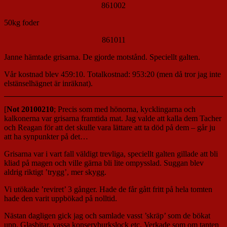
861002
50kg foder
861011
Janne hämtade grisarna. De gjorde motstånd. Speciellt galten.
Vår kostnad blev 459:10. Totalkostnad: 953:20 (men då tror jag inte
elstänselhägnet är inräknat).
[
Not 20100210
; Precis som med hönorna, kycklingarna och
kalkonerna var grisarna framtida mat. Jag valde att kalla dem Tacher
och Reagan för att det skulle vara lättare att ta död på dem – går ju
att ha synpunkter på det…
Grisarna var i vart fall väldigt trevliga, speciellt galten gillade att bli
kliad på magen och ville gärna bli lite ompysslad. Suggan blev
aldrig riktigt ’trygg’, mer skygg.
Vi utökade ’reviret’ 3 gånger. Hade de får gått fritt på hela tomten
hade den varit uppbökad på nolltid.
Nästan dagligen gick jag och samlade vasst ’skräp’ som de bökat
upp. Glasbitar, vassa konservburkslock etc. Verkade som om tanten