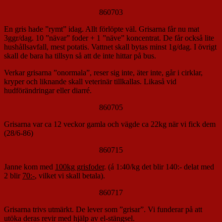
860703
En gris hade ”rymt” idag. Allt förlöpte väl. Grisarna får nu mat
3ggr/dag. 10 ”nävar” foder + 1 ”näve” koncentrat. De får också lite
hushållsavfall, mest potatis. Vattnet skall bytas minst 1g/dag. I övrigt
skall de bara ha tillsyn så att de inte hittar på bus.
Verkar grisarna ”onormala”, reser sig inte, äter inte, går i cirklar,
kryper och liknande skall veterinär tillkallas. Likaså vid
hudförändringar eller diarré.
860705
Grisarna var ca 12 veckor gamla och vägde ca 22kg när vi fick dem
(28/6-86)
860715
Janne kom med
100kg grisfoder
. (á 1:40/kg det blir 140:- delat med
2 blir
70:-
, vilket vi skall betala).
860717
Grisarna trivs utmärkt. De lever som ”grisar”. Vi funderar på att
utöka deras revir med hjälp av el-stängsel.