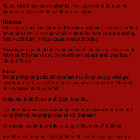
Natten förflöt utan större missöden. Var uppe och ut till toan, en
gång, och då passade det på att börja ösregna…
Hemresa
Efter en kort och samstämmig diskussion beslutade vi att det var lika
bra att åka hem. Visserligen hade vi tänkt åka hem i morgon fredag.
Men varför lida? (Vi har stugan bokad till lördag).
Visserligen regnade det inte emellanåt och solen t.o.m. sken men det
blåste så förbaskat så t.ex. cykelutflykter var näst intill omöjliga. I
alla fall för oss.
Packa
Det är jobbigt att packa allt som man har. Även om jag verkligen
ansträngt mig för att allt ska ligga i sina påsar och väskor. Men det
blir en massa plock i alla fall.
Sedan ska ju allt bäras ut till bilen, bara det…
Tur att vi har med oss en sådan där liten hjullastare (underredet till
en hjulförsedd shoppingväska, en s.k. dramatet).
Och sedan ska det ju ur bilen och upp i lägenheten? Ja jävlar.
För att inte tala om hur jobbigt det är att stå och se på när hustrun