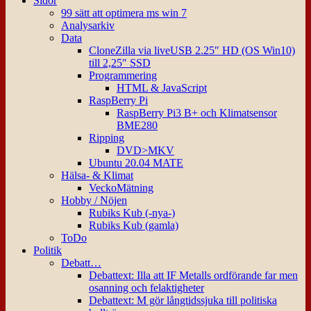
Sidor
99 sätt att optimera ms win 7
Analysarkiv
Data
CloneZilla via liveUSB 2.25″ HD (OS Win10)
till 2,25″ SSD
Programmering
HTML & JavaScript
RaspBerry Pi
RaspBerry Pi3 B+ och Klimatsensor
BME280
Ripping
DVD>MKV
Ubuntu 20.04 MATE
Hälsa- & Klimat
VeckoMätning
Hobby / Nöjen
Rubiks Kub (-nya-)
Rubiks Kub (gamla)
ToDo
Politik
Debatt…
Debattext: Illa att IF Metalls ordförande far men
osanning och felaktigheter
Debattext: M gör långtidssjuka till politiska