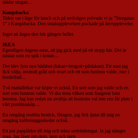
städar stugan…
Kungsbacka
Tiden var i läge för lunch och på nedvägen prövade vi ju ”Storgatan
1” i Kungsbacka. Den smakupplevelsen pockade på återupplevelse.
Inget att ångra den här gången heller.
IKEA
Egentligen dagens miss, att jag gick med på ett stopp här. Det är
nästan som en spik i kistan…
Det blev fyra nya bäddset (lakan+örngott+påslakan). Ett som jag
fick välja, neutralt grått och svart och ett som hustrun valde, mer i
bordellstil…
Två mattallrikar var köpte vi också. En sort som jag valde och en
sort som hustrun valde. Vi ska testa vilken som fungerar bäst
hemma. Jag kan redan nu avslöja att hustruns val inte ens får plats i
vårt porslinsskåp…
En omgång rostfria bestick, Dragon, jag fick tjatat till mig en
omgång kaffemuggsskedar också.
Ett par papplådor till mig och mina serietidningar. Ja jag slänger
inga. Jag läser om dem, igen och igen.