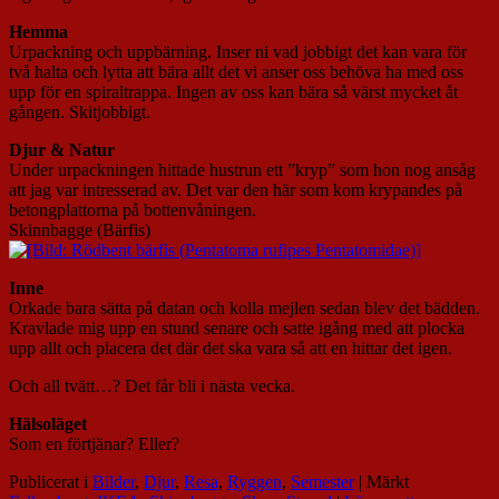
Hemma
Urpackning och uppbärning. Inser ni vad jobbigt det kan vara för
två halta och lytta att bära allt det vi anser oss behöva ha med oss
upp för en spiraltrappa. Ingen av oss kan bära så värst mycket åt
gången. Skitjobbigt.
Djur & Natur
Under urpackningen hittade hustrun ett ”kryp” som hon nog ansåg
att jag var intresserad av. Det var den här som kom krypandes på
betongplattorna på bottenvåningen.
Skinnbagge (Bärfis)
Inne
Orkade bara sätta på datan och kolla mejlen sedan blev det bädden.
Kravlade mig upp en stund senare och satte igång med att plocka
upp allt och placera det där det ska vara så att en hittar det igen.
Och all tvätt…? Det får bli i nästa vecka.
Hälsoläget
Som en förtjänar? Eller?
Publicerat i
Bilder
,
Djur
,
Resa
,
Ryggen
,
Semester
|
Märkt