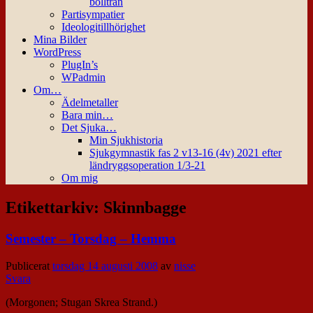
bollträn
Partisympatier
Ideologitillhörighet
Mina Bilder
WordPress
PlugIn’s
WPadmin
Om…
Ädelmetaller
Bara min…
Det Sjuka…
Min Sjukhistoria
Sjukgymnastik fas 2 v13-16 (4v) 2021 efter
ländryggsoperation 1/3-21
Om mig
Etikettarkiv:
Skinnbagge
Semester – Torsdag – Hemma
Publicerat
torsdag 14 augusti 2008
av
nisse
Svara
(Morgonen; Stugan Skrea Strand.)