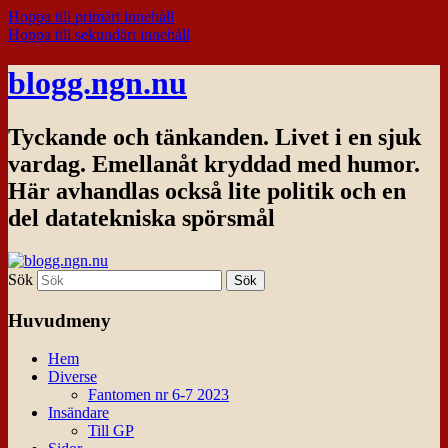
Hoppa till primärt innehåll
Hoppa till sekundärt innehåll
blogg.ngn.nu
Tyckande och tänkanden. Livet i en sjuk
vardag. Emellanåt kryddad med humor.
Här avhandlas också lite politik och en
del datatekniska spörsmål
Sök
Huvudmeny
Hem
Diverse
Fantomen nr 6-7 2023
Insändare
Till GP