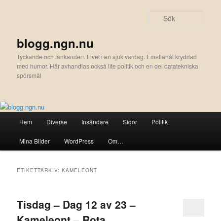
Hoppa
Hoppa
till
till
Sök
primärt
sekundärt
innehåll
innehåll
blogg.ngn.nu
Tyckande och tänkanden. Livet i en sjuk vardag. Emellanåt kryddad
med humor. Här avhandlas också lite politik och en del datatekniska
spörsmål
Huvudmeny
Hem
Diverse
Insändare
Sidor
Politik
Mina Bilder
WordPress
Om…
ETIKETTARKIV:
KAMELEONT
Tisdag – Dag 12 av 23 –
Kameleont – Rota