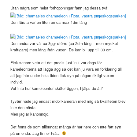
Utan några som helst förhoppningar fann jag dessa två:
Den första var en liten en ca max 1dm lång
Den andra var väl ca 3ggr större (ca 2dm lång – men mycket
kraftigare) men lång ifrån vuxen. De kan bli upp till 30 cm.
Fick senare veta att det precis just ’nu’ var dags för
kameleonterna att lägga ägg så det kan ju vara en förklaring till
att jag inte under hela tiden fick syn på någon riktigt vuxen
individ.
Vet inte hur kameleonter sköter äggen, hjälps de åt?
Tyvärr hade jag endast mobilkameran med mig så kvaliteten blev
inte den bästa.
Men jag är kanonnöjd.
Det finns de som tillbringat många år här nere och inte fått syn
på en enda. Jag finner två…