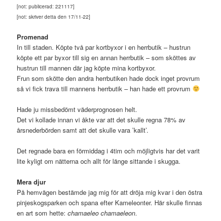
[not: publicerad: 221117]
[not: skriver detta den 17/11-22]
Promenad
In till staden. Köpte två par kortbyxor i en herrbutik – hustrun
köpte ett par byxor till sig en annan herrbutik – som sköttes av
hustrun till mannen där jag köpte mina kortbyxor.
Frun som skötte den andra herrbutiken hade dock inget provrum
så vi fick trava till mannens herrbutik – han hade ett provrum
Hade ju missbedömt väderprognosen helt.
Det vi kollade innan vi åkte var att det skulle regna 78% av
årsnederbörden samt att det skulle vara ’kallt’.
Det regnade bara en förmiddag i 4tim och möjligtvis har det varit
lite kyligt om nätterna och allt för länge sittande i skugga.
Mera djur
På hemvägen bestämde jag mig för att dröja mig kvar i den östra
pinjeskogsparken och spana efter Kameleonter. Här skulle finnas
en art som hette:
chamaeleo chamaeleon
.