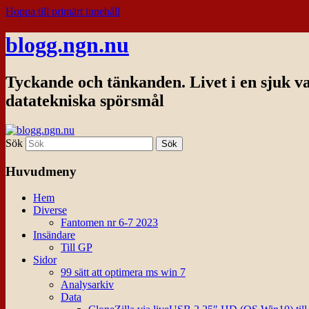
Hoppa till primärt innehåll
blogg.ngn.nu
Tyckande och tänkanden. Livet i en sjuk v
datatekniska spörsmål
Sök
Huvudmeny
Hem
Diverse
Fantomen nr 6-7 2023
Insändare
Till GP
Sidor
99 sätt att optimera ms win 7
Analysarkiv
Data