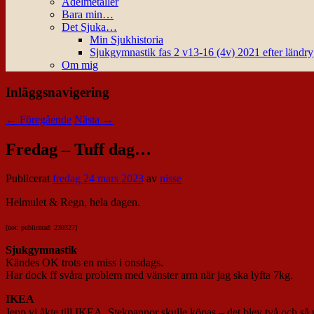
Ädelmetaller
Bara min…
Det Sjuka…
Min Sjukhistoria
Sjukgymnastik fas 2 v13-16 (4v) 2021 efter ländr
Om mig
Inläggsnavigering
←
Föregående
Nästa
→
Fredag – Tuff dag…
Publicerat
fredag 24 mars 2023
av
nisse
Helmulet & Regn, hela dagen.
[not: publicerad: 230327]
Sjukgymnastik
Kändes OK trots en miss i onsdags.
Har dock ff svåra problem med vänster arm när jag ska lyfta 7kg.
IKEA
Jepp vi åkte till IKEA. Stekpannor skulle köpas – det blev två och så 