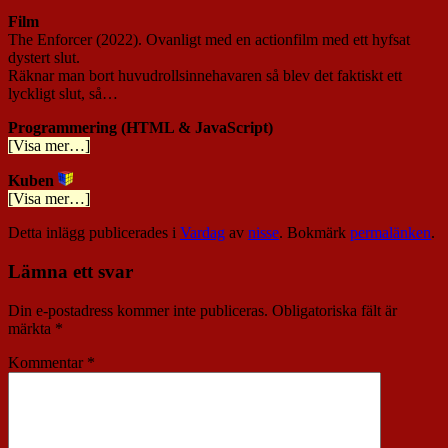
Film
The Enforcer (2022). Ovanligt med en actionfilm med ett hyfsat
dystert slut.
Räknar man bort huvudrollsinnehavaren så blev det faktiskt ett
lyckligt slut, så…
Programmering (HTML & JavaScript)
[Visa mer…]
Kuben
[Visa mer…]
Detta inlägg publicerades i
Vardag
av
nisse
. Bokmärk
permalänken
.
Lämna ett svar
Din e-postadress kommer inte publiceras.
Obligatoriska fält är
märkta
*
Kommentar
*