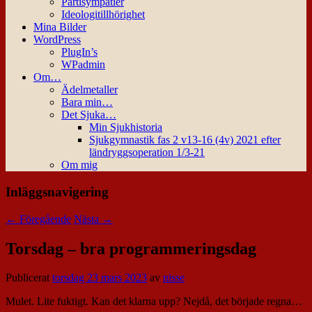
Partisympatier
Ideologitillhörighet
Mina Bilder
WordPress
PlugIn’s
WPadmin
Om…
Ädelmetaller
Bara min…
Det Sjuka…
Min Sjukhistoria
Sjukgymnastik fas 2 v13-16 (4v) 2021 efter
ländryggsoperation 1/3-21
Om mig
Inläggsnavigering
←
Föregående
Nästa
→
Torsdag – bra programmeringsdag
Publicerat
torsdag 23 mars 2023
av
nisse
Mulet. Lite fuktigt. Kan det klarna upp? Nejdå, det började regna…