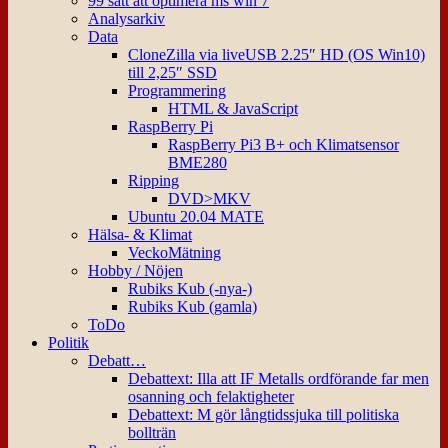
99 sätt att optimera ms win 7
Analysarkiv
Data
CloneZilla via liveUSB 2.25″ HD (OS Win10)
till 2,25″ SSD
Programmering
HTML & JavaScript
RaspBerry Pi
RaspBerry Pi3 B+ och Klimatsensor
BME280
Ripping
DVD>MKV
Ubuntu 20.04 MATE
Hälsa- & Klimat
VeckoMätning
Hobby / Nöjen
Rubiks Kub (-nya-)
Rubiks Kub (gamla)
ToDo
Politik
Debatt…
Debattext: Illa att IF Metalls ordförande far men
osanning och felaktigheter
Debattext: M gör långtidssjuka till politiska
bollträn