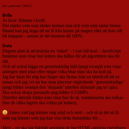
[not: publicerad: 230327]
Bella
Är kvar. Hämtas i kväll.
Det märks vem som sköter hennes mat och vem som rastar henne.
Ibland kan jag duga till att få klia henne på magen eller att hon vill
bli klappad – annars är det hustrun till 100%
Data
Dagens plan är att knäcka en ’enkel’ – i vart fall kort – JavaScript
funktion som visar hur kuben ska hållas för att algoritmen ska bli
rätt.
Och att också lägga en genomskinlig bild (png) ovanpå som visar
antingen med pilar eller ringar vilka bitar man ska ha koll på.
Jag har klart för mig hur färger ska flyttas från en tabellcell till en
annan och jag vet nu hur man placerar vägledande ’genomskinliga’
(png) bilder ovanpå den ’skapade’ tabellen (klurade jag ut i går).
Ska också skapa passande png-bilder (i GIMP).
Därefter återstår bilder som visar hur de sk. notationerna ska tolkas
(hur de olika lagren ska vridas på kuben).
Attans vad jag känner mig nöjd och stolt – och så är det så få
som jag känner som jag kan visa detta fantastiska för…
Men – nu ska jag faktiskt använda de har HTML-sidorna egentligen