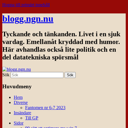
Hoppa till primärt innehåll
blogg.ngn.nu
Tyckande och tänkanden. Livet i en sjuk
vardag. Emellanåt kryddad med humor.
Här avhandlas också lite politik och en
del datatekniska spörsmål
Sök
Huvudmeny
Hem
Diverse
Fantomen nr 6-7 2023
Insändare
Till GP
Sidor