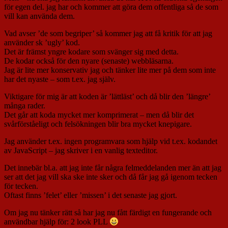
för egen del. jag har och kommer att göra dem offentliga så de som
vill kan använda dem.
Vad avser ’de som begriper’ så kommer jag att få kritik för att jag
använder sk ’ugly’ kod.
Det är främst yngre kodare som svänger sig med detta.
De kodar också för den nyare (senaste) webbläsarna.
Jag är lite mer konservativ jag och tänker lite mer på dem som inte
har det nyaste – som t.ex. jag själv.
Viktigare för mig är att koden är ’lättläst’ och då blir den ’längre’
många rader.
Det går att koda mycket mer komprimerat – men då blir det
svårförståeligt och felsökningen blir bra mycket knepigare.
Jag använder t.ex. ingen programvara som hjälp vid t.ex. kodandet
av JavaScript – jag skriver i en vanlig texteditor.
Det innebär bl.a. att jag inte får några felmeddelanden mer än att jag
ser att det jag vill ska ske inte sker och då får jag gå igenom tecken
för tecken.
Oftast finns ’felet’ eller ’missen’ i det senaste jag gjort.
Om jag nu tänker rätt så har jag nu fått färdigt en fungerande och
användbar hjälp för: 2 look PLL