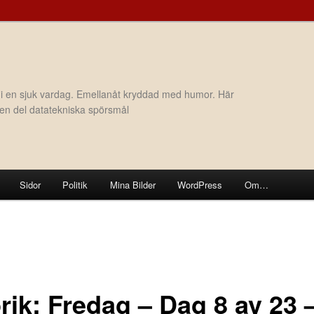
 i en sjuk vardag. Emellanåt kryddad med humor. Här
h en del datatekniska spörsmål
Sidor
Politik
Mina Bilder
WordPress
Om…
rik: Fredag – Dag 8 av 23 