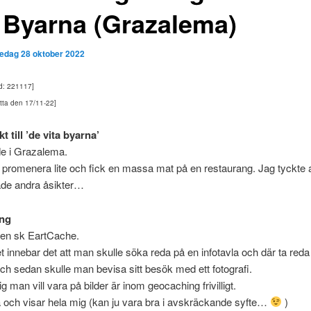
a Byarna (Grazalema)
redag 28 oktober 2022
ad: 221117]
etta den 17/11-22]
t till ’de vita byarna’
de i Grazalema.
i promenera lite och fick en massa mat på en restaurang. Jag tyckte al
ade andra åsikter…
ng
 en sk EartCache.
llet innebar det att man skulle söka reda på en infotavla och där ta reda
och sedan skulle man bevisa sitt besök med ett fotografi.
ig man vill vara på bilder är inom geocaching frivilligt.
 och visar hela mig (kan ju vara bra i avskräckande syfte…
)