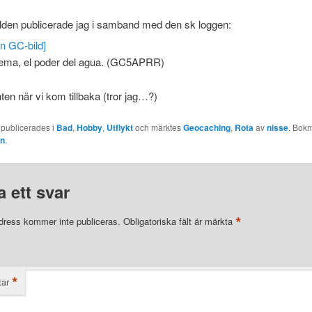
lden publicerade jag i samband med den sk loggen:
ema, el poder del agua. (GC5APRR)
nten när vi kom tillbaka (tror jag…?)
 publicerades i
Bad
,
Hobby
,
Utflykt
och märktes
Geocaching
,
Rota
av
nisse
. Bok
en
.
 ett svar
*
dress kommer inte publiceras.
Obligatoriska fält är märkta
*
ar