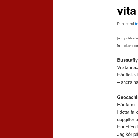
vit
Publicerat
f
[not: publicer
[not: skriver d
Bussutflyk
Vi stanna
Här fick v
– andra h
Geocachi
Här fanns
I detta fa
uppgifter 
Hur offentl
Jag kör på