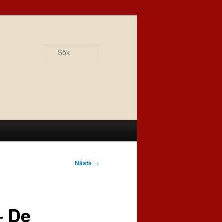
Sök
Nästa
→
– De