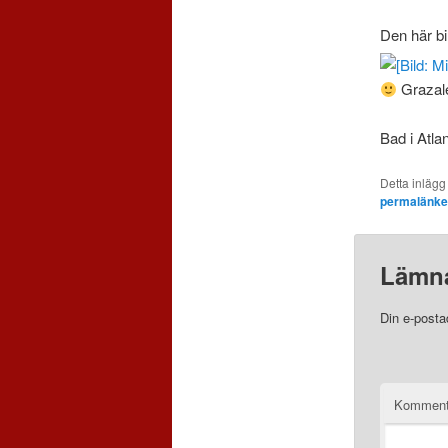
Den här bi
Grazal
Bad i Atla
Detta inlägg
permalänk
Lämna
Din e-posta
Komment