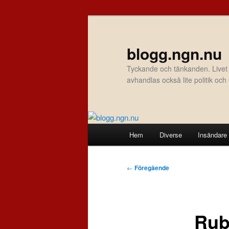
Hoppa
till
primärt
blogg.ngn.nu
innehåll
Tyckande och tänkanden. Livet
avhandlas också lite politik oc
Huvudmeny
Hem
Diverse
Insändare
Inläggsnavigering
←
Föregående
Rub