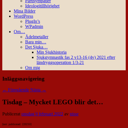
Partisympatier
Ideologitillhörighet
Mina Bilder
WordPress
PlugIn’s
WPadmin
Om…
Ädelmetaller
Bara min…
Det Sjuka…
Min Sjukhistoria
Sjukgymnastik fas 2 v13-16 (4v) 2021 efter
ländryggsoperation 1/3-21
Om mig
Inläggsnavigering
←
Föregående
Nästa
→
Tisdag – Mycket LEGO blir det…
Publicerat
onsdag 9 februari 2022
av
nisse
[not: publicerad: 220210]