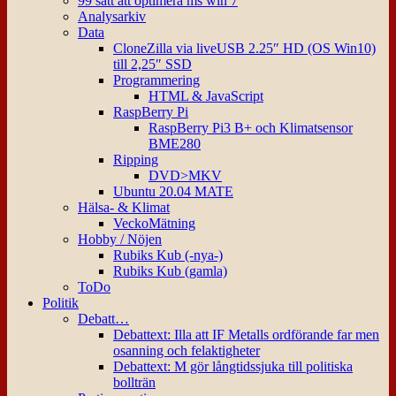
99 sätt att optimera ms win 7
Analysarkiv
Data
CloneZilla via liveUSB 2.25″ HD (OS Win10)
till 2,25″ SSD
Programmering
HTML & JavaScript
RaspBerry Pi
RaspBerry Pi3 B+ och Klimatsensor
BME280
Ripping
DVD>MKV
Ubuntu 20.04 MATE
Hälsa- & Klimat
VeckoMätning
Hobby / Nöjen
Rubiks Kub (-nya-)
Rubiks Kub (gamla)
ToDo
Politik
Debatt…
Debattext: Illa att IF Metalls ordförande far men
osanning och felaktigheter
Debattext: M gör långtidssjuka till politiska
bollträn