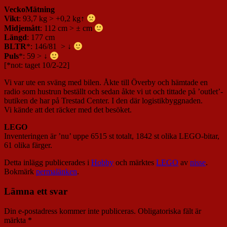
VeckoMätning
Vikt
: 93,7 kg > +0,2 kg↑
Midjemått
: 112 cm > ± cm
Längd
: 177 cm
BLTR
*: 146/81 > ↓
Puls
*: 59 > ↓
[*not: taget 10/2-22]
Vi var ute en sväng med bilen. Åkte till Överby och hämtade en
radio som hustrun beställt och sedan åkte vi ut och tittade på ’outlet’-
butiken de har på Trestad Center. I den där logistikbyggnaden.
Vi kände att det räcker med det besöket.
LEGO
Inventeringen är ’nu’ uppe 6515 st totalt, 1842 st olika LEGO-bitar,
61 olika färger.
Detta inlägg publicerades i
Hobby
och märktes
LEGO
av
nisse
.
Bokmärk
permalänken
.
Lämna ett svar
Din e-postadress kommer inte publiceras.
Obligatoriska fält är
märkta
*