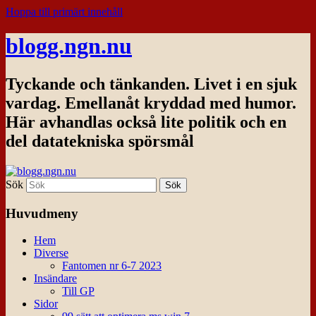
Hoppa till primärt innehåll
blogg.ngn.nu
Tyckande och tänkanden. Livet i en sjuk
vardag. Emellanåt kryddad med humor.
Här avhandlas också lite politik och en
del datatekniska spörsmål
Sök
Huvudmeny
Hem
Diverse
Fantomen nr 6-7 2023
Insändare
Till GP
Sidor