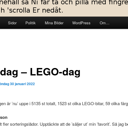
Sidor
Politik
Mina Bilder
WordPress
Om…
dag – LEGO-dag
öndag 30 januari 2022
en är ’nu’ uppe i 5135 st totalt, 1523 st olika LEGO-bitar, 59 olika färg
sson
t fler sorteringslådor. Upptäckte att de ’säljer ut’ min ’favorit’. Så jag b