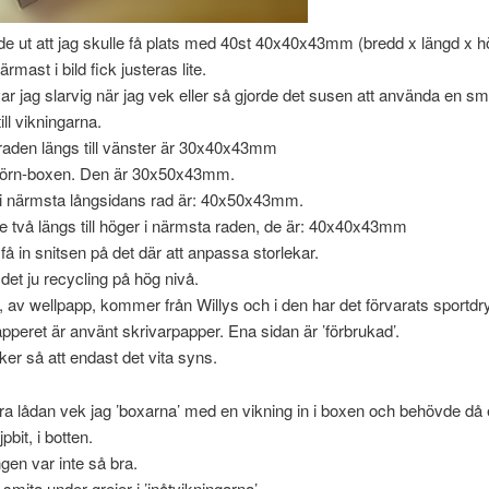
e ut att jag skulle få plats med 40st 40x40x43mm (bredd x längd x h
mast i bild fick justeras lite.
ar jag slarvig när jag vek eller så gjorde det susen att använda en smö
till vikningarna.
raden längs till vänster är 30x40x43mm
örn-boxen. Den är 30x50x43mm.
 i närmsta långsidans rad är: 40x50x43mm.
 två längs till höger i närmsta raden, de är: 40x40x43mm
 få in snitsen på det där att anpassa storlekar.
det ju recycling på hög nivå.
 av wellpapp, kommer från Willys och i den har det förvarats sportdr
apperet är använt skrivarpapper. Ena sidan är ’förbrukad’.
ker så att endast det vita syns.
örra lådan vek jag ’boxarna’ med en vikning in i boxen och behövde då
pbit, i botten.
gen var inte så bra.
smita under grejer i ’inåtvikningarna’.