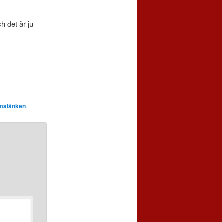
h det är ju
malänken
.