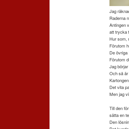
Jag räknad
Raderna när
Antingen v
att trycka 
Hur som, 
Förutom h
De övriga
Förutom de
Jag börjar
Och så är 
Kartongen,
Det vita p
Men jag vi
Till den f
sätta en tej
Den lösnin
Det kunde 