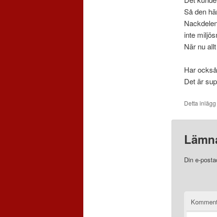
Så den här
Nackdelen 
inte miljös
När nu allt
Har också 
Det är sup
Detta inlägg
Lämna
Din e-posta
Komment