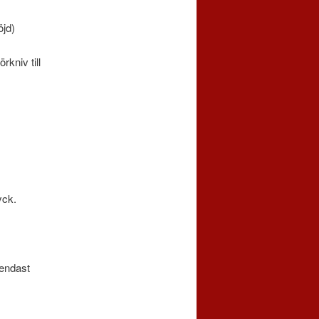
öjd)
rkniv till
yck.
 endast