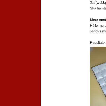
2st (webbp
Ska hämta
Mera små
Håller nu 
behövs mi
Resultatet