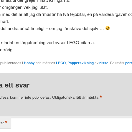
 omgången vek jag ’utåt’.
med det är att jag då ’måste’ ha två tejpbitar, en på vardera ’gavel’ oc
mart.
 det andra är så finurligt – om jag får skriva det själv …
startat en färgutredning vad avser LEGO-bitarna.
errörigt…
 publicerades i
Hobby
och märktes
LEGO
,
Pappersvikning
av
nisse
. Bokmärk
per
 ett svar
*
dress kommer inte publiceras.
Obligatoriska fält är märkta
*
ar