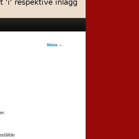
Nästa
→
er.
eställde