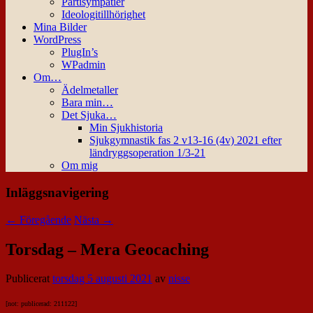
Partisympatier
Ideologitillhörighet
Mina Bilder
WordPress
PlugIn’s
WPadmin
Om…
Ädelmetaller
Bara min…
Det Sjuka…
Min Sjukhistoria
Sjukgymnastik fas 2 v13-16 (4v) 2021 efter
ländryggsoperation 1/3-21
Om mig
Inläggsnavigering
←
Föregående
Nästa
→
Torsdag – Mera Geocaching
Publicerat
torsdag 5 augusti 2021
av
nisse
[not: publicerad: 211122]