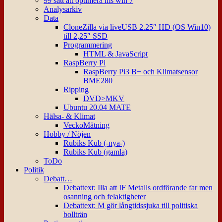
99 sätt att optimera ms win 7
Analysarkiv
Data
CloneZilla via liveUSB 2.25″ HD (OS Win10)
till 2,25″ SSD
Programmering
HTML & JavaScript
RaspBerry Pi
RaspBerry Pi3 B+ och Klimatsensor
BME280
Ripping
DVD>MKV
Ubuntu 20.04 MATE
Hälsa- & Klimat
VeckoMätning
Hobby / Nöjen
Rubiks Kub (-nya-)
Rubiks Kub (gamla)
ToDo
Politik
Debatt…
Debattext: Illa att IF Metalls ordförande far men
osanning och felaktigheter
Debattext: M gör långtidssjuka till politiska
bollträn