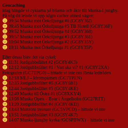
Geocaching
Idag hängde vi cyklarna på bilarna och åkte till Munka-Ljungby.
På väg dit letade vi upp några cacher utmed vägen;
09:34 Munka mot Örkelljunga #6 (GC8Y36J)
09:45 Munka mot Örkelljunga #5 TB Hotell (GC8Y36F)
09:52 Munka mot Örkelljunga #4 (GC8Y368)
09:57 Munka mot Örkelljunga #3 (GC8Y361)
10:04 Munka mot Örkelljunga #2 (GC8Y35Y)
10:11 Munka mot Örkelljunga #1 (GC8Y35P)
Efter dessa blev det via cykel;
11:31 Jordgubbsfältet #2 (GC8Y4K3)
12:12 Jordgubbsfältet #1 / Vart ska vi? #1 (GC8Y2XA)
Fotografen (GC7TPG0) – hittade vi inte ens första ledtråden
12:18 MLJ – Idrottsplatsen (GC7TPEN)
12:35 Jordgubbsfältet #6 (GC8Y6B1)
12:44 Jordgubbsfältet #5 (GC8Y4KE)
12:49 Munka till Östra #1 (GC8XKY4)
13:08 Munka Open – Byar i Ängelholm (GC27RTT)
13:20 Jordgubbsfältet #4 (GC8Y4KD)
13:43 Manzoni treasure (GC5VPCD) – hittade vi inte
13:51 Jordgubbsfältet #3 (GC8Y4K7)
14:07 Munka-ljungby kyrka (GC6PBWX) – hittade vi inte