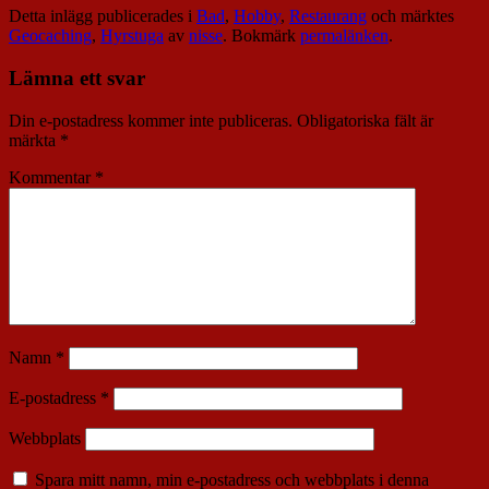
Detta inlägg publicerades i
Bad
,
Hobby
,
Restaurang
och märktes
Geocaching
,
Hyrstuga
av
nisse
. Bokmärk
permalänken
.
Lämna ett svar
Din e-postadress kommer inte publiceras.
Obligatoriska fält är
märkta
*
Kommentar
*
Namn
*
E-postadress
*
Webbplats
Spara mitt namn, min e-postadress och webbplats i denna