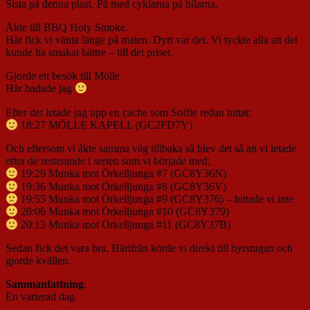
Sista på denna plast. På med cyklarna på bilarna.
Åkte till BBQ Holy Smoke.
Här fick vi vänta länge på maten. Dyrt var det. Vi tyckte alla att det
kunde ha smakat bättre – till det priset.
Gjorde ett besök till Mölle
Här badade jag
Efter det letade jag upp en cache som Soffie redan hittat:
18:27 MÖLLE KAPELL (GC2FD7Y)
Och eftersom vi åkte samma väg tillbaka så blev det så att vi letade
efter de resterande i serien som vi började med;
19:29 Munka mot Örkelljunga #7 (GC8Y36N)
19:36 Munka mot Örkelljunga #8 (GC8Y36V)
19:55 Munka mot Örkelljunga #9 (GC8Y376) – hittade vi inte
20:06 Munka mot Örkelljunga #10 (GC8Y379)
20:13 Munka mot Örkelljunga #11 (GC8Y37B)
Sedan fick det vara bra. Härifrån körde vi direkt till hyrstugan och
gjorde kvällen.
Sammanfattning
:
En varierad dag.