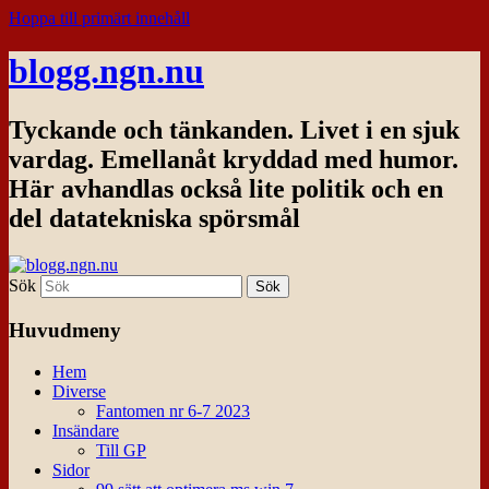
Hoppa till primärt innehåll
blogg.ngn.nu
Tyckande och tänkanden. Livet i en sjuk
vardag. Emellanåt kryddad med humor.
Här avhandlas också lite politik och en
del datatekniska spörsmål
Sök
Huvudmeny
Hem
Diverse
Fantomen nr 6-7 2023
Insändare
Till GP
Sidor