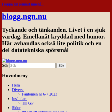
Hoppa till primärt innehåll
blogg.ngn.nu
Tyckande och tänkanden. Livet i en sjuk
vardag. Emellanåt kryddad med humor.
Här avhandlas också lite politik och en
del datatekniska spörsmål
Sök
Huvudmeny
Hem
Diverse
Fantomen nr 6-7 2023
Insändare
Till GP
Sidor