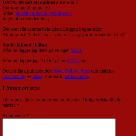
DATA: 99 sätt att optimera ms win 7
Har kommit till punkt 20.
Sidan:
99 sätt att fixa till Windows 7
Inget jobb med den idag.
Det som står samma hela tiden: Läggs på egna sidor.
Att göra och ’hälsa’ t.ex. – vem mer än jag är intresserad av det?
Studie (klimat / hälsa)
Från nu lägger jag detta på en egen
SIDA
.
Från nu, lägger jag ’ToDo’ på en
EGEN
sida.
Detta inlägg publicerades i
Bad
,
Hobby
,
Resa
och märktes
Geocaching
av
nisse
. Bokmärk
permalänken
.
Lämna ett svar
Din e-postadress kommer inte publiceras.
Obligatoriska fält är
märkta
*
Kommentar
*