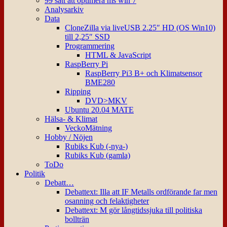
99 sätt att optimera ms win 7
Analysarkiv
Data
CloneZilla via liveUSB 2.25″ HD (OS Win10)
till 2,25″ SSD
Programmering
HTML & JavaScript
RaspBerry Pi
RaspBerry Pi3 B+ och Klimatsensor
BME280
Ripping
DVD>MKV
Ubuntu 20.04 MATE
Hälsa- & Klimat
VeckoMätning
Hobby / Nöjen
Rubiks Kub (-nya-)
Rubiks Kub (gamla)
ToDo
Politik
Debatt…
Debattext: Illa att IF Metalls ordförande far men
osanning och felaktigheter
Debattext: M gör långtidssjuka till politiska
bollträn