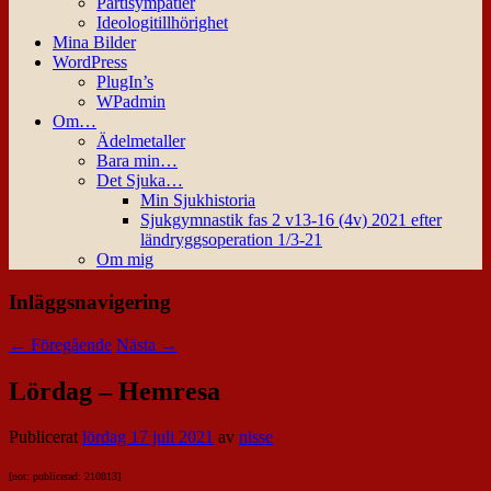
Partisympatier
Ideologitillhörighet
Mina Bilder
WordPress
PlugIn’s
WPadmin
Om…
Ädelmetaller
Bara min…
Det Sjuka…
Min Sjukhistoria
Sjukgymnastik fas 2 v13-16 (4v) 2021 efter
ländryggsoperation 1/3-21
Om mig
Inläggsnavigering
←
Föregående
Nästa
→
Lördag – Hemresa
Publicerat
lördag 17 juli 2021
av
nisse
[not: publicerad: 210813]