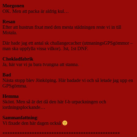
Morgonen
OK. Men att packa är aldrig kul…
Resan
Efter att hustrun fixat med den mesta städningen reste vi in till
Motala.
Där hade jag ett antal sk challangecacher (utmaningsGPSgömmor –
man ska uppfylla vissa vilkor). 3st, 1st DNF.
Chokladfabrik
Ja, här var vi ju bara tvungna att stanna.
Bad
Nästa stopp blev Jönköping. Här badade vi och så letade jag upp en
GPSgömma.
Hemma
Skönt. Men så är det då den här f-b urpackningen och
iordningsplockande…
Sammanfattning
:
Vi fixade den här dagen också
************************************************